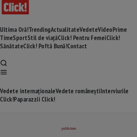
Ultima Oră!
Trending
Actualitate
Vedete
Video
Prime
Time
Sport
Stil de viață
Click! Pentru Femei
Click!
Sănătate
Click! Poftă Bună!
Contact
Vedete internaționale
Vedete românești
Interviurile
Click!
Paparazzii Click!