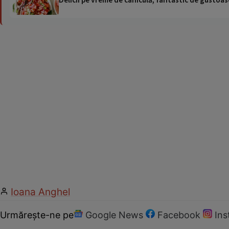
Ioana Anghel
Urmărește-ne pe
Google News
Facebook
In