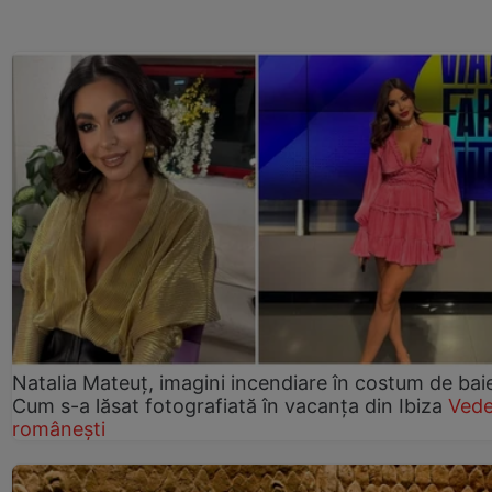
Natalia Mateuț, imagini incendiare în costum de bai
Cum s-a lăsat fotografiată în vacanța din Ibiza
Vede
românești