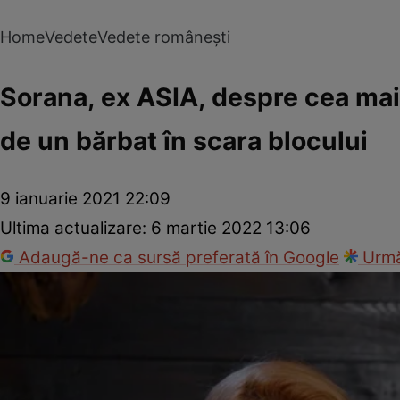
Home
Vedete
Vedete românești
Sorana, ex ASIA, despre cea mai 
de un bărbat în scara blocului
9 ianuarie 2021 22:09
Ultima actualizare:
6 martie 2022 13:06
Adaugă-ne ca sursă preferată în Google
Urmă