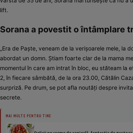
vârsta de 35 de ani, Sorana mărturisește că nu a ui
lift.
Sorana a povestit o întâmplare t
„Era de Paște, veneam de la verișoarele mele, la do
abordat un domn. Știam foarte clar de la mama mea. N
momentul în care am intrat în bloc, eu stăteam la e
2, în fiecare sâmbătă, de la ora 23.00, Cătălin Ca
surpriză. Pe drum, se pot afla noutăți despre invitaț
secrete.
MAI MULTE PENTRU TINE
Delicii pe vreme de caniculă, fantastic de gustoase