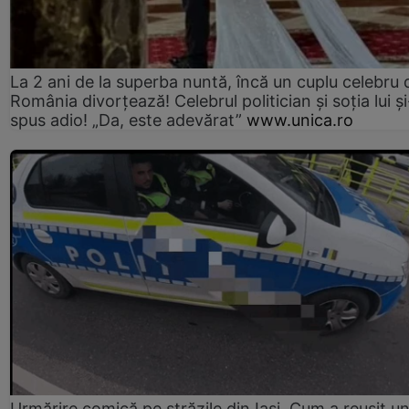
La 2 ani de la superba nuntă, încă un cuplu celebru 
România divorțează! Celebrul politician și soția lui ș
spus adio! „Da, este adevărat”
www.unica.ro
Urmărire comică pe străzile din Iași. Cum a reușit u