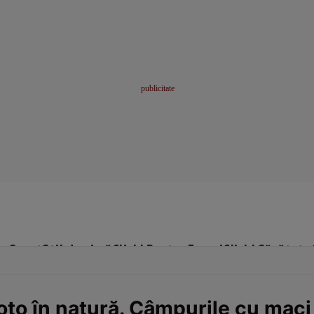
me
Sport
Stil de viață
Click! Pentru Femei
Click! Sănătate
oto în natură. Câmpurile cu maci 