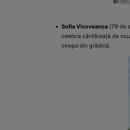
Sofia Vicoveanca
(79 de a
celebra cântăreaţă de muzic
cireşul din grădină.