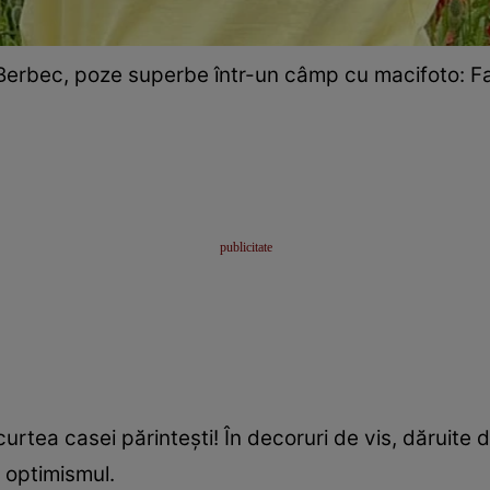
Berbec, poze superbe într-un câmp cu macifoto: 
 curtea casei părinteşti! În decoruri de vis, dăruit
i optimismul.