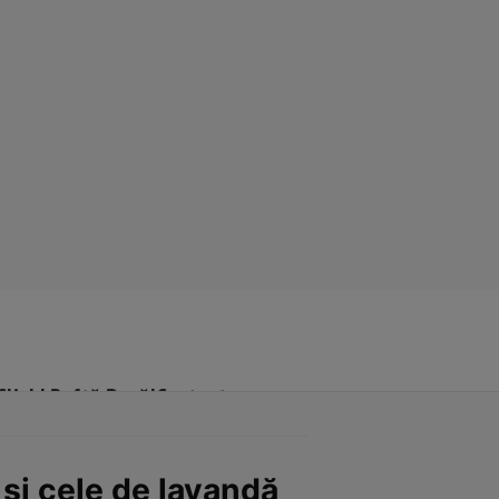
Click! Poftă Bună!
Contact
şi cele de lavandă