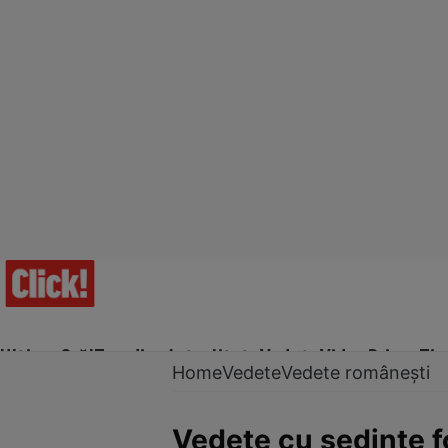
Ultima Oră!
Trending
Actualitate
Vedete
Video
Prime Ti
Home
Vedete
Vedete românești
Vedete cu şedințe f