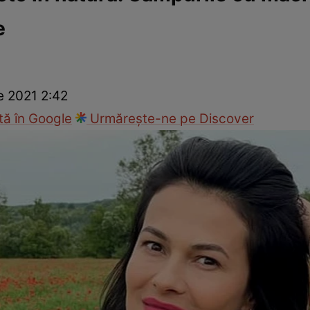
e
ck!
Paparazzii Click!
e 2021 2:42
ă în Google
Urmărește-ne pe Discover