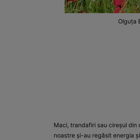
Olguța 
Maci, trandafiri sau cireşul din
noastre şi-au regăsit energia ş