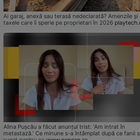
Ai garaj, anexă sau terasă nedeclarată? Amenzile și
taxele care îi sperie pe proprietari în 2026
playtech.
Alina Pușcău a făcut anunțul trist: 'Am intrat în
metastază.' Ce minune s-a întâmplat după ce fanii 
rugat pentru ea
www.cancan.ro