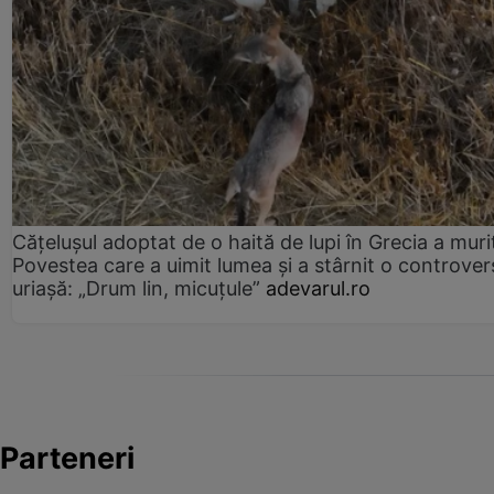
Cățelușul adoptat de o haită de lupi în Grecia a muri
Povestea care a uimit lumea și a stârnit o controver
uriașă: „Drum lin, micuțule”
adevarul.ro
Parteneri