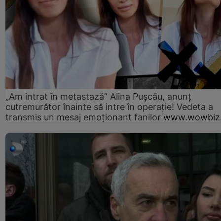
„Am intrat în metastază” Alina Pușcău, anunț
cutremurător înainte să intre în operație! Vedeta a
transmis un mesaj emoționant fanilor
www.wowbiz.