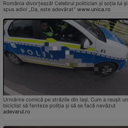
România divorțează! Celebrul politician și soția lui ș
spus adio! „Da, este adevărat”
www.unica.ro
Urmărire comică pe străzile din Iași. Cum a reușit u
biciclist să fenteze poliția și să se facă nevăzut
adevarul.ro