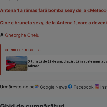
Antena 1 a rămas fără bomba sexy de la «Meteo»
Cine e bruneta sexy, de la Antena 1, care a deve
Gheorghe Chelu
MAI MULTE PENTRU TINE
O turistă de 28 de ani, dispărută în apele unui lac 
salvare
Urmărește-ne pe
Google News
Facebook
In
Ghid de cumpărături