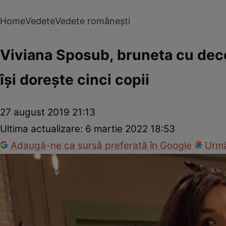
Home
Vedete
Vedete românești
Viviana Sposub, bruneta cu deco
își dorește cinci copii
27 august 2019 21:13
Ultima actualizare:
6 martie 2022 18:53
Adaugă-ne ca sursă preferată în Google
Urmă