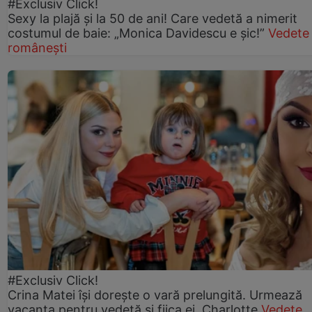
#Exclusiv Click!
Sexy la plajă și la 50 de ani! Care vedetă a nimerit
costumul de baie: „Monica Davidescu e șic!”
Vedete
românești
#Exclusiv Click!
Crina Matei își dorește o vară prelungită. Urmează
vacanța pentru vedetă și fiica ei, Charlotte
Vedete