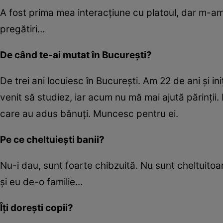
A fost prima mea interacţiune cu platoul, dar m-
pregătiri…
De când te-ai mutat în Bucureşti?
De trei ani locuiesc în Bucureşti. Am 22 de ani şi ini
venit să studiez, iar acum nu mă mai ajută părinţii. 
care au adus bănuţi. Muncesc pentru ei.
Pe ce cheltuiești banii?
Nu-i dau, sunt foarte chibzuită. Nu sunt cheltuitoa
şi eu de-o familie...
Îţi doreşti copii?