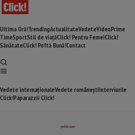
Ultima Oră!
Trending
Actualitate
Vedete
Video
Prime
Time
Sport
Stil de viață
Click! Pentru Femei
Click!
Sănătate
Click! Poftă Bună!
Contact
Vedete internaționale
Vedete românești
Interviurile
Click!
Paparazzii Click!