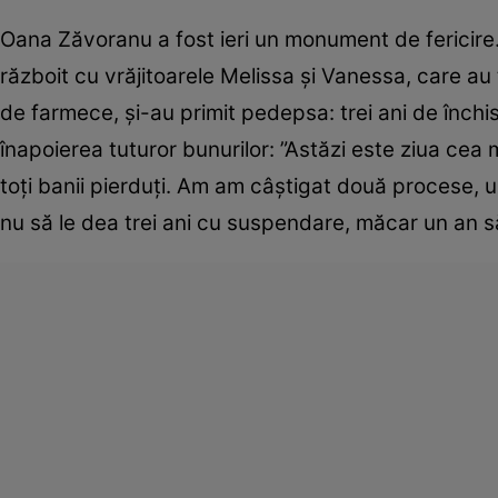
Oana Zăvoranu a fost ieri un monument de fericire. A
războit cu vrăjitoarele Melissa şi Vanessa, care 
de farmece, şi-au primit pedepsa: trei ani de înc
înapoierea tuturor bunurilor: ”Astăzi este ziua ce
toţi banii pierduţi. Am am câştigat două procese, un
nu să le dea trei ani cu suspendare, măcar un an să 