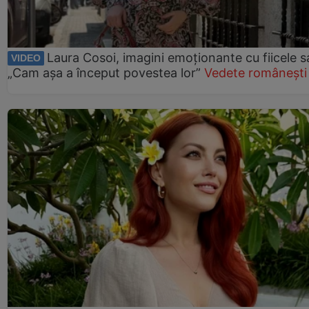
Laura Cosoi, imagini emoționante cu fiicele s
VIDEO
„Cam așa a început povestea lor”
Vedete românești