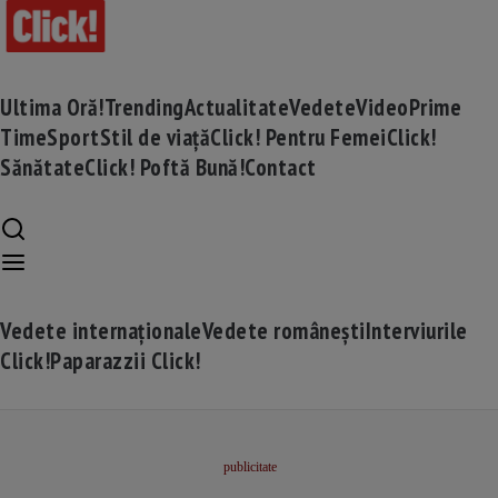
Ultima Oră!
Trending
Actualitate
Vedete
Video
Prime
Time
Sport
Stil de viață
Click! Pentru Femei
Click!
Sănătate
Click! Poftă Bună!
Contact
Vedete internaționale
Vedete românești
Interviurile
Click!
Paparazzii Click!