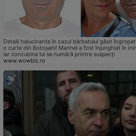
Detalii halucinante în cazul bărbatului găsit îngropat
o curte din Botoșani! Marinel a fost înjunghiat în ini
iar concubina lui se numără printre suspecți
www.wowbiz.ro