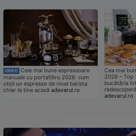
Cele mai bune espressoare
Cea mai bun
VIDEO
2026 – Top 
manuale cu portafiltru 2026: cum
bucătăria înt
obții un espresso de nivel barista
redescoperă 
chiar la tine acasă
adevarul.ro
adevarul.ro