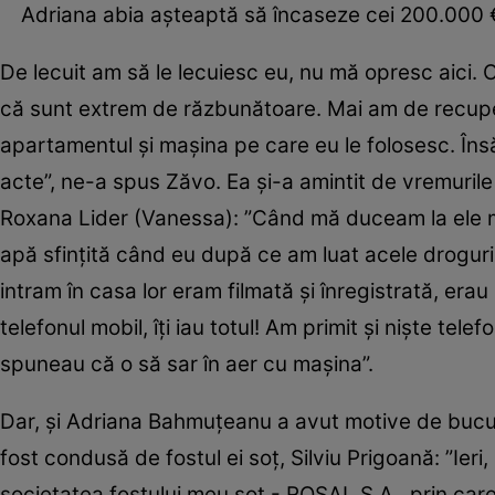
Adriana abia aşteaptă să încaseze cei 200.000 €,
De lecuit am să le lecuiesc eu, nu mă opresc aici. O
că sunt extrem de răzbunătoare. Mai am de recuper
apartamentul şi maşina pe care eu le folosesc. Însă
acte”, ne-a spus Zăvo. Ea şi-a amintit de vremurile 
Roxana Lider (Vanessa): ”Când mă duceam la ele 
apă sfinţită când eu după ce am luat acele drogur
intram în casa lor eram filmată şi înregistrată, era
telefonul mobil, îţi iau totul! Am primit şi nişte te
spuneau că o să sar în aer cu maşina”.
Dar, şi Adriana Bahmuţeanu a avut motive de bucur
fost condusă de fostul ei soţ, Silviu Prigoană: ”Ier
societatea fostului meu soţ - ROSAL S.A., prin car