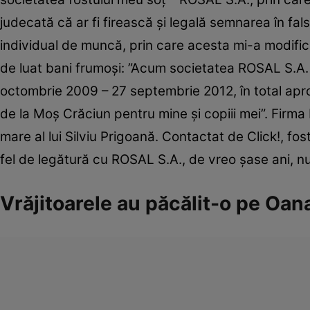
judecată că ar fi firească şi legală semnarea în fal
individual de muncă, prin care acesta mi-a modifica
de luat bani frumoşi: ”Acum societatea ROSAL S.A. v
octombrie 2009 – 27 septembrie 2012, în total ap
de la Moş Crăciun pentru mine şi copiii mei”. Firma
mare al lui Silviu Prigoană. Contactat de Click!, f
fel de legătură cu ROSAL S.A., de vreo şase ani, n
Vrăjitoarele au păcălit-o pe Oa