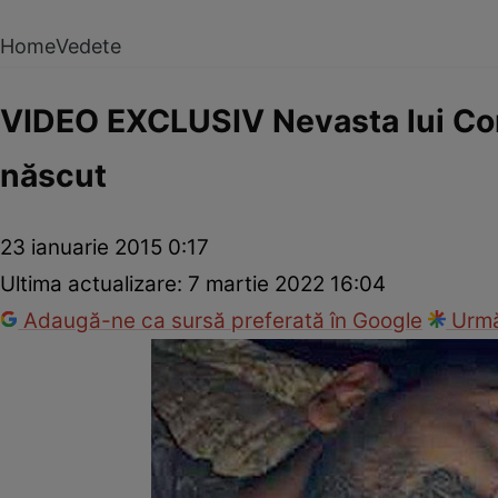
Home
Vedete
VIDEO EXCLUSIV Nevasta lui Con
născut
23 ianuarie 2015 0:17
Ultima actualizare:
7 martie 2022 16:04
Adaugă-ne ca sursă preferată în Google
Urmă