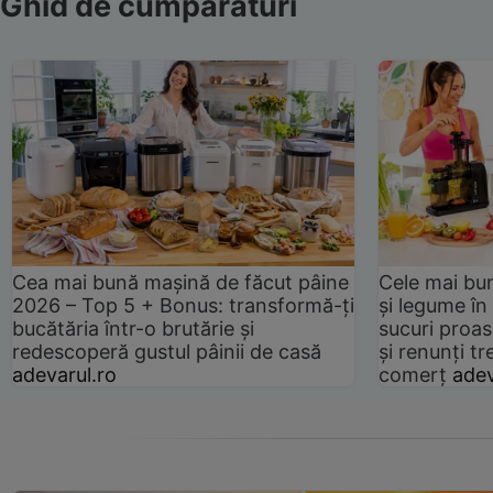
Ghid de cumpărături
Cea mai bună mașină de făcut pâine
Cele mai bu
2026 – Top 5 + Bonus: transformă-ți
și legume în
bucătăria într-o brutărie și
sucuri proas
redescoperă gustul pâinii de casă
și renunți tr
adevarul.ro
comerț
adev