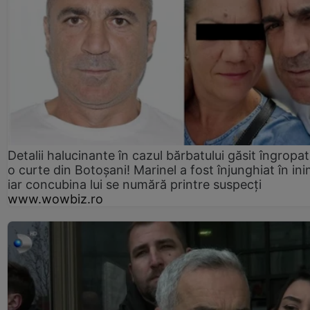
Detalii halucinante în cazul bărbatului găsit îngropat
o curte din Botoșani! Marinel a fost înjunghiat în ini
iar concubina lui se numără printre suspecți
www.wowbiz.ro