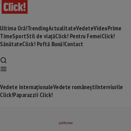
Ultima Oră!
Trending
Actualitate
Vedete
Video
Prime
Time
Sport
Stil de viață
Click! Pentru Femei
Click!
Sănătate
Click! Poftă Bună!
Contact
Vedete internaționale
Vedete românești
Interviurile
Click!
Paparazzii Click!