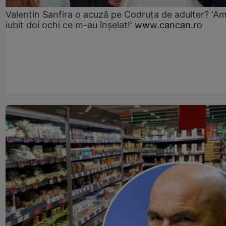
Valentin Sanfira o acuză pe Codruța de adulter? 'A
iubit doi ochi ce m-au înșelat!'
www.cancan.ro