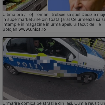
Ultima oră / Toți românii trebuie să știe! Decizie maj
în supermarketurile din toată țara! Ce urmează să s
întâmple în magazine în urma apelului făcut de Ilie
Bolojan
www.unica.ro
Urmărire comică pe străzile din Iași. Cum a reușit u