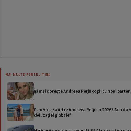
MAI MULTE PENTRU TINE
Își mai dorește Andreea Perju copii cu noul partene
Cum vrea să intre Andreea Perju în 2026? Actrița 
civilizației globale”
Marinarii de pe portavionul USS Abraham Lincoln su