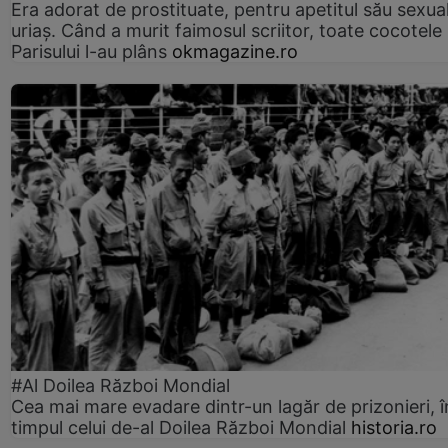
Era adorat de prostituate, pentru apetitul său sexua
uriaș. Când a murit faimosul scriitor, toate cocotele
Parisului l-au plâns
okmagazine.ro
#Al Doilea Război Mondial
Cea mai mare evadare dintr-un lagăr de prizonieri, î
timpul celui de-al Doilea Război Mondial
historia.ro