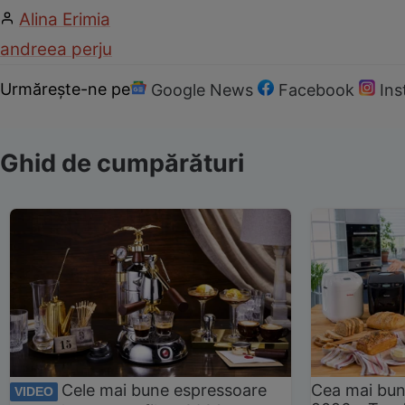
Alina Erimia
andreea perju
Urmărește-ne pe
Google News
Facebook
In
Ghid de cumpărături
Cele mai bune espressoare
Cea mai bun
VIDEO