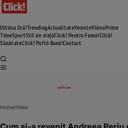
Ultima Oră!
Trending
Actualitate
Vedete
Video
Prime
Time
Sport
Stil de viață
Click! Pentru Femei
Click!
Sănătate
Click! Poftă Bună!
Contact
Home
Video
Cum și-a revenit Andreea Perju 