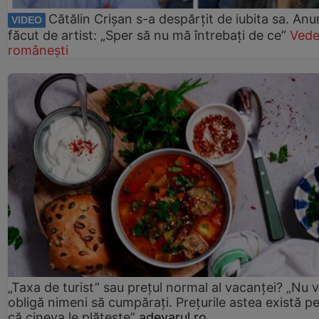
Cătălin Crișan s-a despărțit de iubita sa. Anu
VIDEO
făcut de artist: „Sper să nu mă întrebați de ce”
Vede
românești
„Taxa de turist” sau prețul normal al vacanței? „Nu 
obligă nimeni să cumpărați. Prețurile astea există p
că cineva le plătește”
adevarul.ro