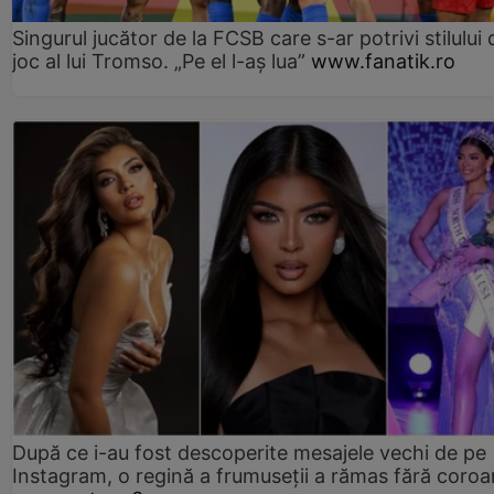
Singurul jucător de la FCSB care s-ar potrivi stilului 
joc al lui Tromso. „Pe el l-aș lua”
www.fanatik.ro
După ce i-au fost descoperite mesajele vechi de pe
Instagram, o regină a frumuseții a rămas fără coro