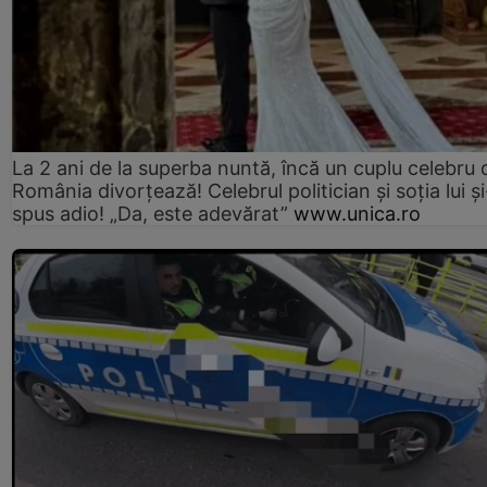
La 2 ani de la superba nuntă, încă un cuplu celebru 
România divorțează! Celebrul politician și soția lui ș
spus adio! „Da, este adevărat”
www.unica.ro