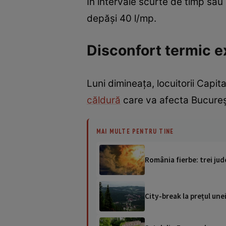
În intervale scurte de timp sau 
depăşi 40 l/mp.
Disconfort termic ex
Luni dimineața, locuitorii Capit
căldură
care va afecta București
MAI MULTE PENTRU TINE
România fierbe: trei jud
City-break la prețul unei