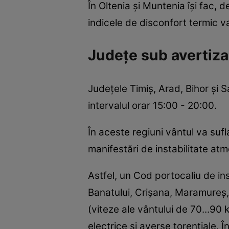
În Oltenia și Muntenia își fac, 
indicele de disconfort termic va 
Județe sub avertizar
Judeţele Timiş, Arad, Bihor şi S
intervalul orar 15:00 - 20:00.
În aceste regiuni vântul va sufl
manifestări de instabilitate atmos
Astfel, un Cod portocaliu de ins
Banatului, Crişana, Maramureş, 
(viteze ale vântului de 70...90
electrice şi averse torenţiale. Î