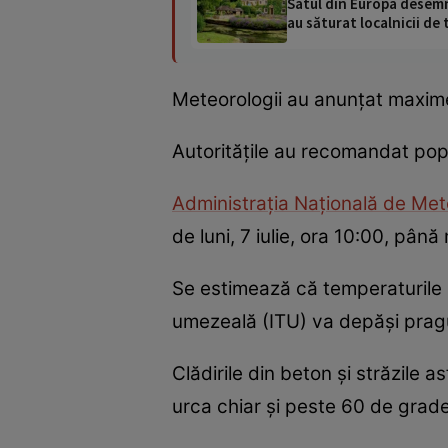
Satul din Europa desemna
au săturat localnicii de 
Meteorologii au anunțat maxime 
Autoritățile au recomandat popula
Administrația Națională de Met
de luni, 7 iulie, ora 10:00, până 
Se estimează că temperaturile m
umezeală (ITU) va depăși pragul
Clădirile din beton și străzile a
urca chiar și peste 60 de grade