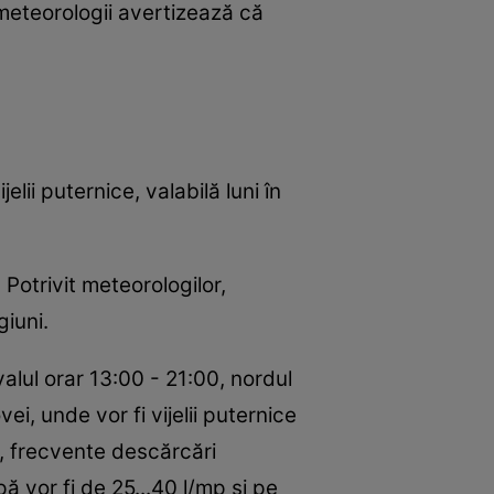
, meteorologii avertizează că
lii puternice, valabilă luni în
 Potrivit meteorologilor,
giuni.
alul orar 13:00 - 21:00, nordul
i, unde vor fi vijelii puternice
), frecvente descărcări
pă vor fi de 25...40 l/mp şi pe