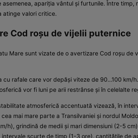
de asemenea, apariția vântul și furtunile. Între timp
atinge valori critice.
e Cod roșu de vijelii puternice
atu Mare sunt vizate de o avertizare Cod roşu de vije
a cu rafale care vor depăşi viteze de 90...100 km/h.
ferică vor fi luni pe arii restrânse şi în celelalte re
tabilitate atmosferică accentuată vizează, în interv
cea mai mare parte a Transilvaniei şi nordul Moldove
 km/h), grindină de medii şi mari dimensiuni (2-5 cm
n intervale scurte de timp (1-3 ore), cantităţile de a