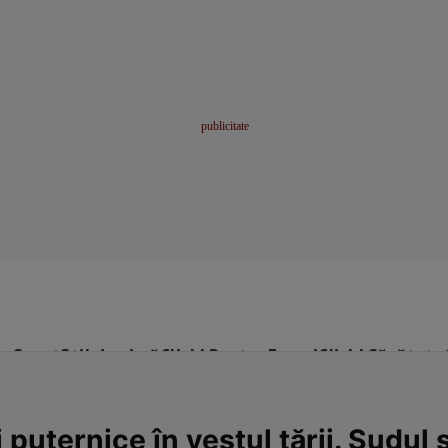
me
Sport
Stil de viață
Click! Pentru Femei
Click! Sănătate
puternice în vestul țării. Sudul s