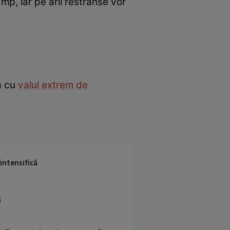
/mp, iar pe arii restrânse vor
ră cu
valul extrem de
 intensifică
ă