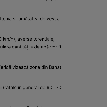
ltenia şi jumătatea de vest a
.70 km/h), averse torenţiale,
lare cantităţile de apă vor fi
sferică vizează zone din Banat,
ii (rafale în general de 60...70