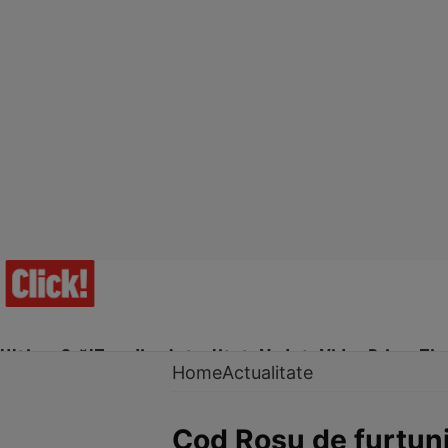
Ultima Oră!
Trending
Actualitate
Vedete
Video
Prime Ti
Home
Actualitate
Cod Roșu de furtuni 