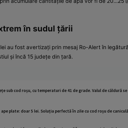
prin acumulare cantităţile de apă vor fi de 20...25 l
trem în sudul țării
alei au fost avertizați prin mesaj Ro-Alert în legătu
ul și încă 15 județe din țară.
ețe sub cod roșu, cu temperaturi de 41 de grade. Valul de căldură se
 ape plate: doar 5 lei. Soluția perfectă în zile cu cod roșu de canicul