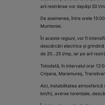
arii restrânse vor depăşi 50 l/m
De asemenea, între orele 15:00 
Munteniei.
În aceste regiuni, vor fi intensif
descărcări electrice şi grindină
de 20...25 l/mp, iar pe arii res
Totodată, în intervalul orar 12
Crişana, Maramureş, Transilvan
Aici, instabilitatea atmosferică s
km/h), averse torenţiale, descăr