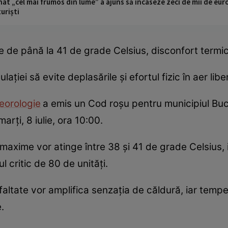
t „cel mai frumos din lume” a ajuns să încaseze zeci de mii de eur
turiști
de până la 41 de grade Celsius, disconfort termic 
ției să evite deplasările și efortul fizic în aer liber
eorologie
a emis un Cod roșu pentru municipiul Bucur
marți, 8 iulie, ora 10:00.
axime vor atinge între 38 și 41 de grade Celsius, 
 critic de 80 de unități.
sfaltate vor amplifica senzația de căldură, iar temper
.