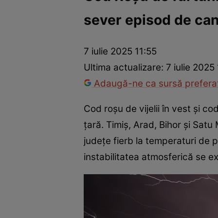
sever episod de can
Război Ucraina-Rusia
Internațional
Fapt divers
Tehnolog
7 iulie 2025 11:55
Ultima actualizare:
7 iulie 2025
Adaugă-ne ca sursă preferat
Cod roșu de vijelii în vest și 
țară. Timiș, Arad, Bihor și Satu
județe fierb la temperaturi de pes
instabilitatea atmosferică se ex