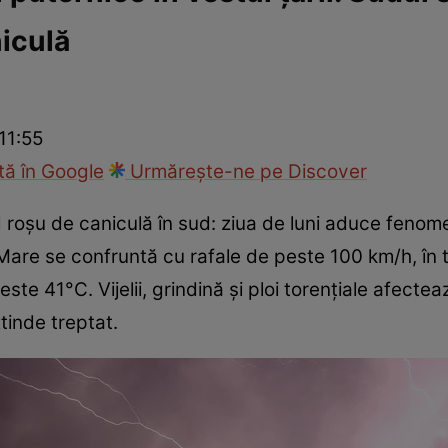
iculă
ie
Național
Sport
 11:55
ă în Google
Urmărește-ne pe Discover
cod roșu de caniculă în sud: ziua de luni aduce fen
 Mare se confruntă cu rafale de peste 100 km/h, în t
te 41°C. Vijelii, grindină și ploi torențiale afectează
tinde treptat.