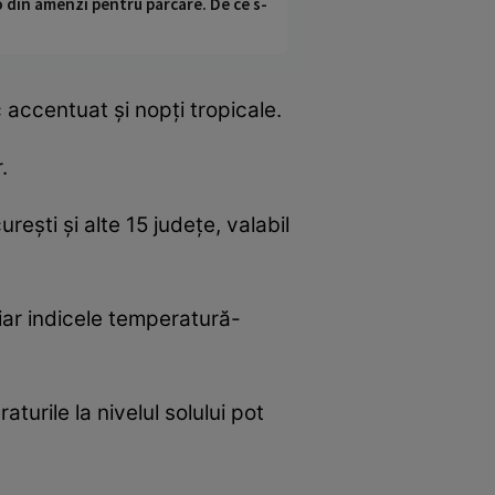
o din amenzi pentru parcare. De ce s-
accentuat și nopți tropicale.
.
ești și alte 15 județe, valabil
iar indicele temperatură-
aturile la nivelul solului pot