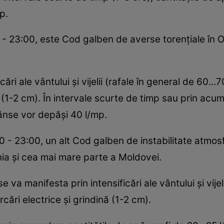
p.
- 23:00, este Cod galben de averse torenţiale în O
icări ale vântului şi vijelii (rafale în general de 60..
 (1-2 cm). În intervale scurte de timp sau prin acumu
trânse vor depăşi 40 l/mp.
:00 - 23:00, un alt Cod galben de instabilitate atmo
ia şi cea mai mare parte a Moldovei.
e va manifesta prin intensificări ale vântului şi vijel
cări electrice şi grindină (1-2 cm).