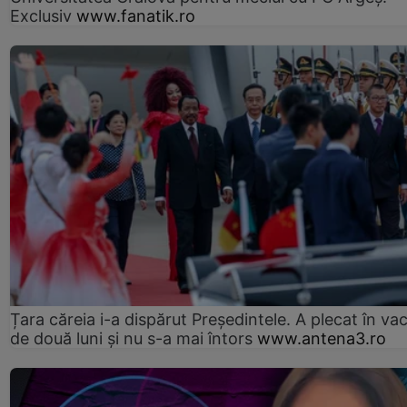
Exclusiv
www.fanatik.ro
Țara căreia i-a dispărut Președintele. A plecat în va
de două luni și nu s-a mai întors
www.antena3.ro