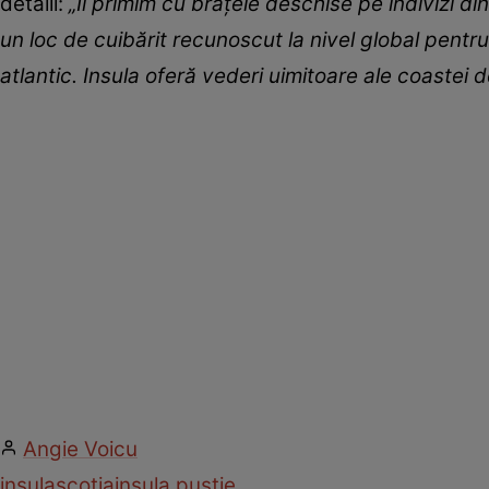
detalii:
„Îi primim cu brațele deschise pe indivizi di
un loc de cuibărit recunoscut la nivel global pentr
atlantic. Insula oferă vederi uimitoare ale coastei de
Angie Voicu
insula
scotia
insula pustie