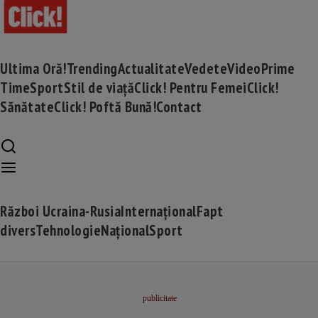
Ultima Oră!
Trending
Actualitate
Vedete
Video
Prime
Time
Sport
Stil de viață
Click! Pentru Femei
Click!
Sănătate
Click! Poftă Bună!
Contact
Război Ucraina-Rusia
Internațional
Fapt
divers
Tehnologie
Național
Sport