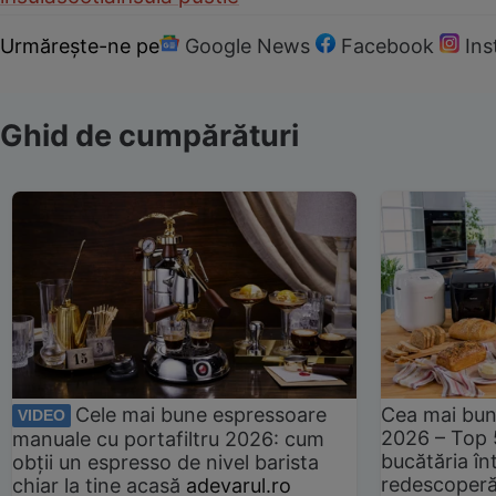
Urmărește-ne pe
Google News
Facebook
In
Ghid de cumpărături
Cele mai bune espressoare
Cea mai bun
VIDEO
2026 – Top 
manuale cu portafiltru 2026: cum
bucătăria înt
obții un espresso de nivel barista
redescoperă 
chiar la tine acasă
adevarul.ro