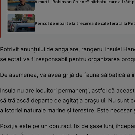
A murit „Robinson Crusoe", bărbatul care a trăit p
Pericol de moarte la trecerea de cale ferată la Pet
Potrivit anunțului de angajare, rangerul insulei Ha
selectat va fi responsabil pentru organizarea prog
De asemenea, va avea grijă de fauna sălbatică a ins
Insula nu are locuitori permanenți, astfel că aceas
să trăiască departe de agitația orașului. Nu sunt c
a istoriei naturale marine și terestre. Este necesar
Poziția este pe un contract fix de șase luni, încep