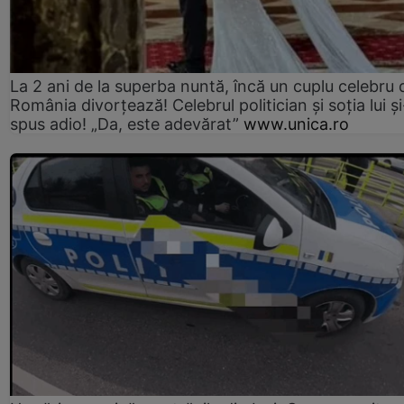
La 2 ani de la superba nuntă, încă un cuplu celebru 
România divorțează! Celebrul politician și soția lui ș
spus adio! „Da, este adevărat”
www.unica.ro