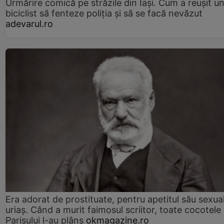
Urmărire comică pe străzile din Iași. Cum a reușit u
biciclist să fenteze poliția și să se facă nevăzut
adevarul.ro
Era adorat de prostituate, pentru apetitul său sexua
uriaș. Când a murit faimosul scriitor, toate cocotele
Parisului l-au plâns
okmagazine.ro