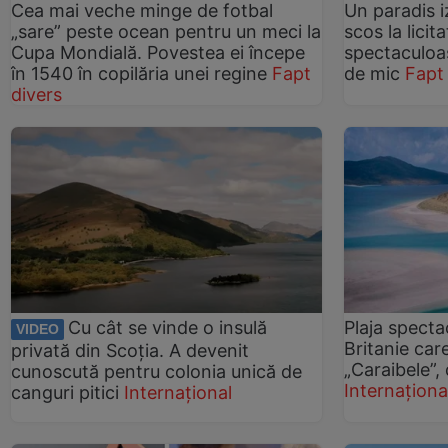
Cea mai veche minge de fotbal
Un paradis i
„sare” peste ocean pentru un meci la
scos la licit
Cupa Mondială. Povestea ei începe
spectaculoas
în 1540 în copilăria unei regine
Fapt
de mic
Fapt
divers
Cu cât se vinde o insulă
Plaja spect
VIDEO
Britanie ca
privată din Scoția. A devenit
„Caraibele”, 
cunoscută pentru colonia unică de
Internaționa
canguri pitici
Internațional