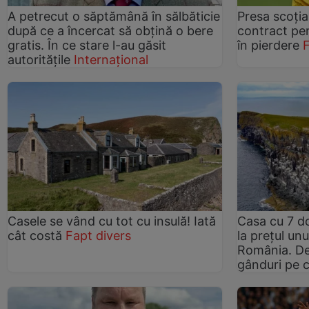
A petrecut o săptămână în sălbăticie
Presa scoți
după ce a încercat să obțină o bere
contract pen
gratis. În ce stare l-au găsit
în pierdere
F
autoritățile
Internațional
Casele se vând cu tot cu insulă! Iată
Casa cu 7 d
cât costă
Fapt divers
la prețul un
România. Det
gânduri pe c