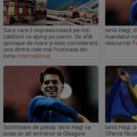
Gara care îi impresionează pe toți
Ianis Hagi, d
călătorii ce ajung pe peron. Se află
mandatul no
aproape de mare și este considerată
descurcat
F
una dintre cele mai frumoase din
lume
Internațional
Schimbare de peisaj: Ianis Hagi va
Ianis Hagi, 
avea un alt antrenor la Glasgow
Oferta făcut