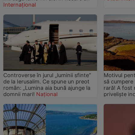
Internațional
Controverse în jurul „luminii sfinte”
Motivul pen
de la Ierusalim. Ce spune un preot
să cumpere 
român: „Lumina aia bună ajunge la
rară! A fost
domnii mari!
Național
priveliște in