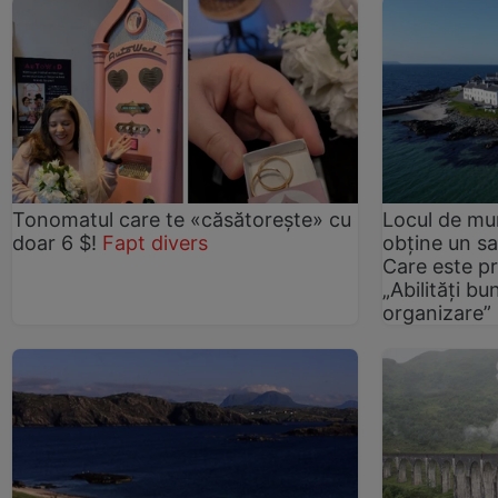
Tonomatul care te «căsătorește» cu
Locul de mu
doar 6 $!
Fapt divers
obține un sa
Care este pro
„Abilități b
organizare”