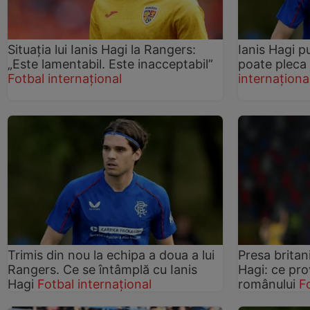
Situația lui Ianis Hagi la Rangers:
Ianis Hagi p
„Este lamentabil. Este inacceptabil”
poate pleca
Fotbal internațional
internaționa
Trimis din nou la echipa a doua a lui
Presa britani
Rangers. Ce se întâmplă cu Ianis
Hagi: ce pr
Hagi
Fotbal internațional
românului
F