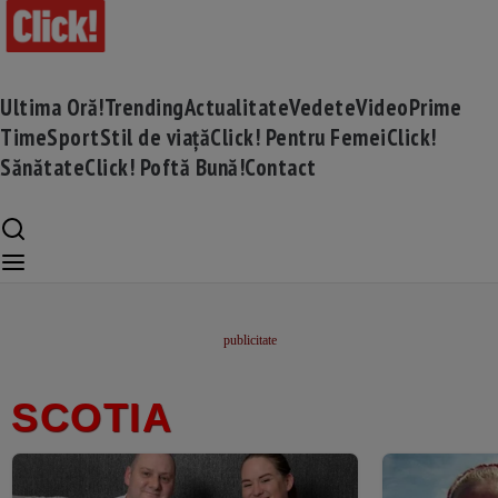
Ultima Oră!
Trending
Actualitate
Vedete
Video
Prime
Time
Sport
Stil de viață
Click! Pentru Femei
Click!
Sănătate
Click! Poftă Bună!
Contact
SCOTIA