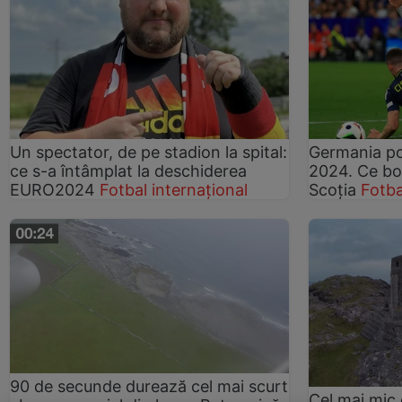
Un spectator, de pe stadion la spital:
Germania po
ce s-a întâmplat la deschiderea
2024. Ce bor
EURO2024
Fotbal internațional
Scoția
Fotba
90 de secunde durează cel mai scurt
Cel mai mic 