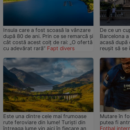
Insula care a fost scoasă la vânzare
De ce un cup
după 80 de ani. Prin ce se remarcă și
Barcelona a 
cât costă acest colț de rai: „O ofertă
acasă după 
cu adevărat rară”
Fapt divers
reușit să se
Este una dintre cele mai frumoase
Mutare în fo
rute feroviare din lume! Turiști din
putea fi ant
întreaga lume vin aici în fiecare an
Fotbal inter