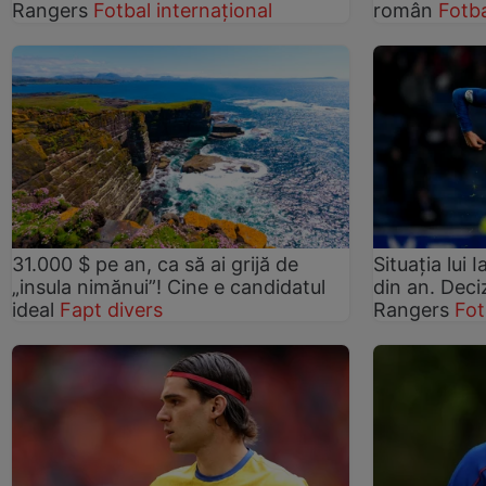
Rangers
Fotbal internațional
român
Fotba
31.000 $ pe an, ca să ai grijă de
Situația lui 
„insula nimănui”! Cine e candidatul
din an. Deciz
ideal
Fapt divers
Rangers
Fot