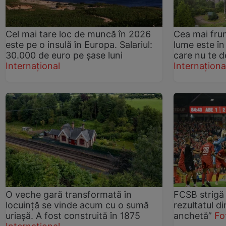
Cel mai tare loc de muncă în 2026
Cea mai frum
este pe o insulă în Europa. Salariul:
lume este în
30.000 de euro pe șase luni
care nu te d
Internațional
Internaționa
O veche gară transformată în
FCSB strigă 
locuință se vinde acum cu o sumă
rezultatul d
uriașă. A fost construită în 1875
anchetă”
Fo