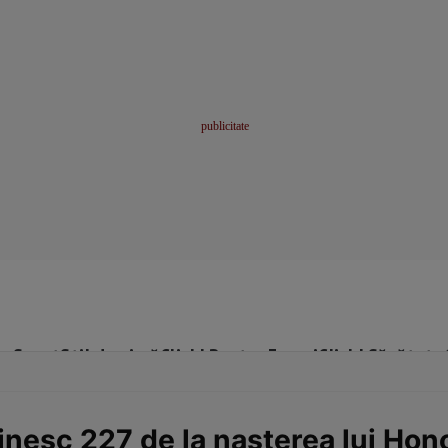
me
Sport
Stil de viață
Click! Pentru Femei
Click! Sănătate
inesc 227 de la nașterea lui Hon