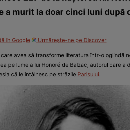
 a murit la doar cinci luni după 
ie
Național
Sport
ă în Google
Urmărește-ne pe Discover
are avea să transforme literatura într-o oglindă ne
rea pe lume a lui Honoré de Balzac, autorul care a 
resia că le întâlnesc pe străzile
Parisului
.