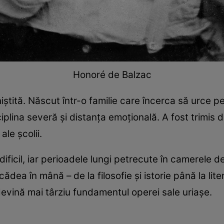
Honoré de Balzac
niștită. Născut într-o familie care încerca să urce pe 
iplina severă și distanța emoțională. A fost trimis 
ale școlii.
 dificil, iar perioadele lungi petrecute în camerele
i cădea în mână – de la filosofie și istorie până la lit
 devină mai târziu fundamentul operei sale uriașe.