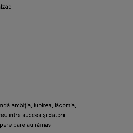
alzac
indă ambiția, iubirea, lăcomia,
eu între succes și datorii
 opere care au rămas