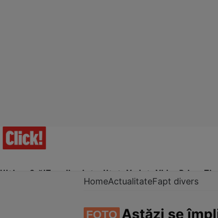
Ultima Oră!
Trending
Actualitate
Vedete
Video
Prime Ti
Home
Actualitate
Fapt divers
Astăzi se împl
FOTO