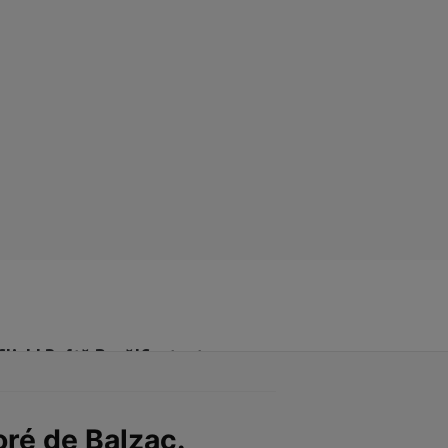
Click! Poftă Bună!
Contact
oré de Balzac.