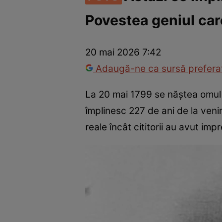
Povestea geniul care
Război Ucraina-Rusia
Internațional
Fapt divers
Tehnolog
20 mai 2026 7:42
Adaugă-ne ca sursă preferat
La 20 mai 1799 se năștea omul c
împlinesc 227 de ani de la veni
reale încât cititorii au avut imp