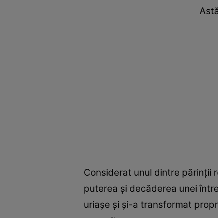
Astă
Considerat unul dintre părinții 
puterea și decăderea unei întreg
uriașe și și-a transformat prop