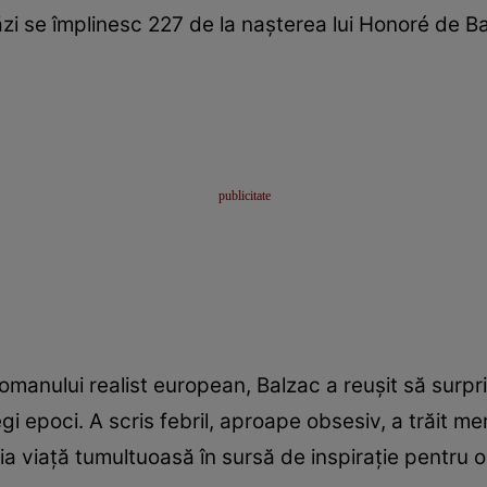
zi se împlinesc 227 de la nașterea lui Honoré de B
romanului realist european, Balzac a reușit să surpr
i epoci. A scris febril, aproape obsesiv, a trăit mer
ria viață tumultuoasă în sursă de inspirație pentru