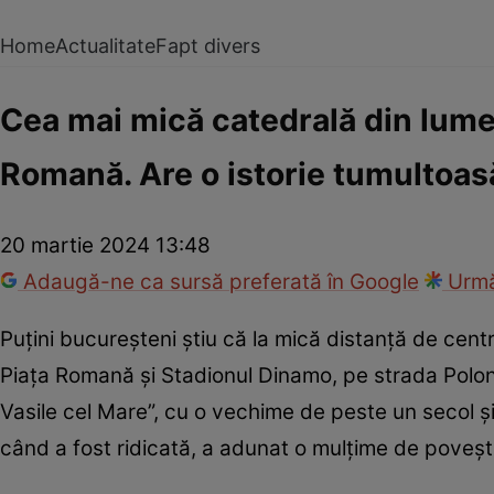
Home
Actualitate
Fapt divers
Cea mai mică catedrală din lume
Romană. Are o istorie tumultoas
20 martie 2024 13:48
Adaugă-ne ca sursă preferată în Google
Urmă
Puțini bucureșteni știu că la mică distanță de centr
Piața Romană și Stadionul Dinamo, pe strada Polo
Vasile cel Mare”, cu o vechime de peste un secol ș
când a fost ridicată, a adunat o mulțime de povești