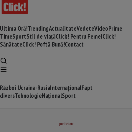
Ultima Oră!
Trending
Actualitate
Vedete
Video
Prime
Time
Sport
Stil de viață
Click! Pentru Femei
Click!
Sănătate
Click! Poftă Bună!
Contact
Război Ucraina-Rusia
Internațional
Fapt
divers
Tehnologie
Național
Sport