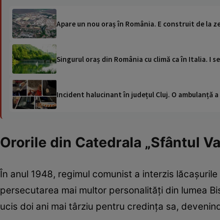
Apare un nou oraș în România. E construit de la zer
Singurul oraș din România cu climă ca în Italia. I s
Incident halucinant în județul Cluj. O ambulanță 
Ororile din Catedrala „Sfântul Va
În anul 1948, regimul comunist a interzis lăcașurile
persecutarea mai multor personalități din lumea Bis
ucis doi ani mai târziu pentru credința sa, devenin