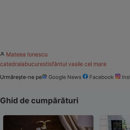
Mateea Ionescu
catedrala
bucuresti
sfântul vasile cel mare
Urmărește-ne pe
Google News
Facebook
In
Ghid de cumpărături