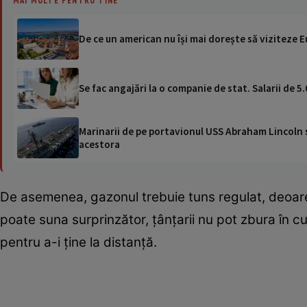
De ce un american nu își mai dorește să viziteze E
Se fac angajări la o companie de stat. Salarii de 5.0
Marinarii de pe portavionul USS Abraham Lincoln su
acestora
De asemenea, gazonul trebuie tuns regulat, deoarec
poate suna surprinzător, țânțarii nu pot zbura în cu
pentru a-i ține la distanță.