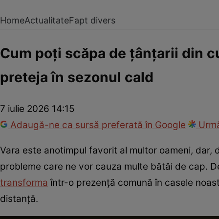
Home
Actualitate
Fapt divers
Cum poți scăpa de țânțarii din c
preteja în sezonul cald
7 iulie 2026 14:15
Adaugă-ne ca sursă preferată în Google
Urmă
Vara este anotimpul favorit al multor oameni, dar, 
probleme care ne vor cauza multe bătăi de cap. De
transforma
într-o prezență comună în casele noastre
distanță.