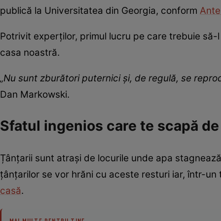
publică la Universitatea din Georgia, conform
Ante
Potrivit experților, primul lucru pe care trebuie s
casa noastră.
„Nu sunt zburători puternici și, de regulă, se rep
Dan Markowski.
Sfatul ingenios care te scapă d
Țânțarii sunt atrași de locurile unde apa stagnează,
țânțarilor se vor hrăni cu aceste resturi iar, într-
casă
.
MAI MULTE PENTRU TINE