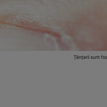
Țânțarii sunt foa