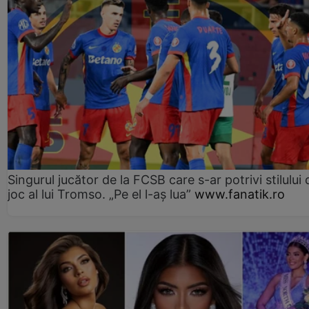
Singurul jucător de la FCSB care s-ar potrivi stilului 
joc al lui Tromso. „Pe el l-aș lua”
www.fanatik.ro