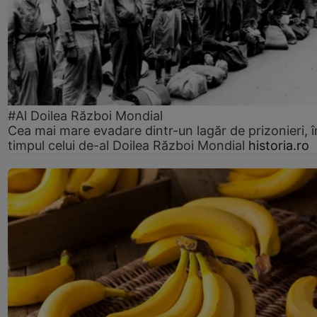
#Al Doilea Război Mondial
Cea mai mare evadare dintr-un lagăr de prizonieri, î
timpul celui de-al Doilea Război Mondial
historia.ro