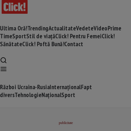
Ultima Oră!
Trending
Actualitate
Vedete
Video
Prime
Time
Sport
Stil de viață
Click! Pentru Femei
Click!
Sănătate
Click! Poftă Bună!
Contact
Război Ucraina-Rusia
Internațional
Fapt
divers
Tehnologie
Național
Sport