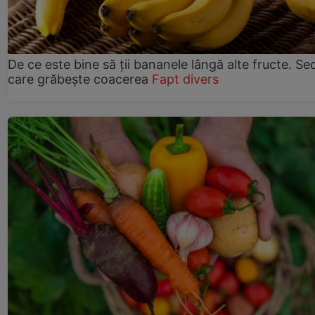
De ce este bine să ții bananele lângă alte fructe. Se
care grăbește coacerea
Fapt divers