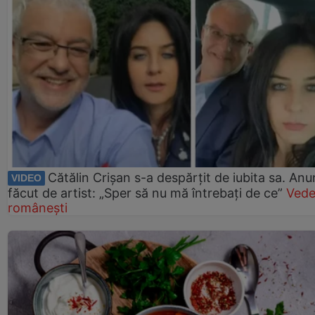
Cătălin Crișan s-a despărțit de iubita sa. Anu
VIDEO
făcut de artist: „Sper să nu mă întrebați de ce”
Vede
românești