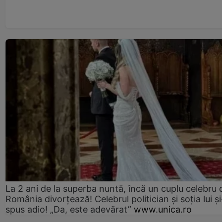
La 2 ani de la superba nuntă, încă un cuplu celebru 
România divorțează! Celebrul politician și soția lui ș
spus adio! „Da, este adevărat”
www.unica.ro