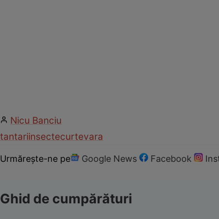
Nicu Banciu
tantari
insecte
curte
vara
Urmărește-ne pe
Google News
Facebook
In
Ghid de cumpărături