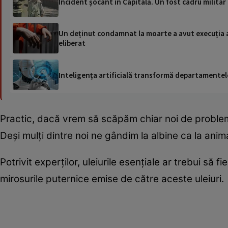
Incident șocant în Capitală. Un fost cadru militar
Un deținut condamnat la moarte a avut execuția amâ
eliberat
Inteligența artificială transformă departamentele
Practic, dacă vrem să scăpăm chiar noi de problemă
Deși mulți dintre noi ne gândim la albine ca la anim
Potrivit experților, uleiurile esențiale ar trebui să f
mirosurile puternice emise de către aceste uleiuri.