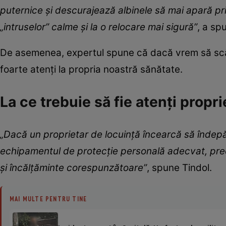
puternice și descurajează albinele să mai apară p
„intruselor” calme și la o relocare mai sigură”
, a sp
De asemenea, expertul spune că dacă vrem să scăpă
foarte atenți la propria noastră sănătate.
La ce trebuie să fie atenți propri
„Dacă un proprietar de locuință încearcă să îndepă
echipamentul de protecție personală adecvat, pre
și încălțăminte corespunzătoare”
, spune Tindol.
MAI MULTE PENTRU TINE