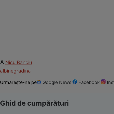
Nicu Banciu
albine
gradina
Urmărește-ne pe
Google News
Facebook
In
Ghid de cumpărături