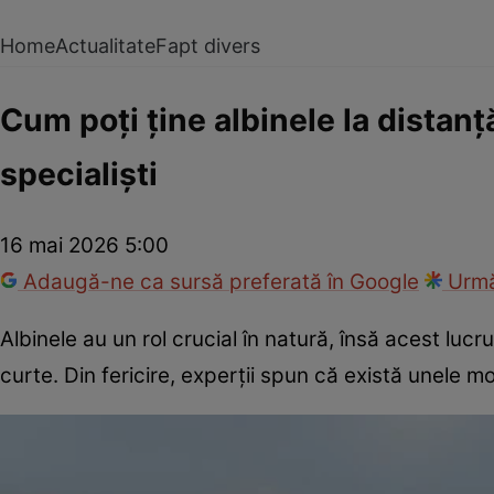
Home
Actualitate
Fapt divers
Cum poți ține albinele la distanță
specialiști
16 mai 2026 5:00
Adaugă-ne ca sursă preferată în Google
Urmă
Albinele au un rol crucial în natură, însă acest luc
curte. Din fericire, experții spun că există unele mo