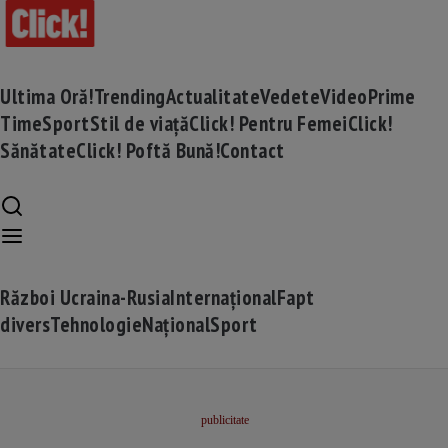
Ultima Oră!
Trending
Actualitate
Vedete
Video
Prime
Time
Sport
Stil de viață
Click! Pentru Femei
Click!
Sănătate
Click! Poftă Bună!
Contact
Război Ucraina-Rusia
Internațional
Fapt
divers
Tehnologie
Național
Sport