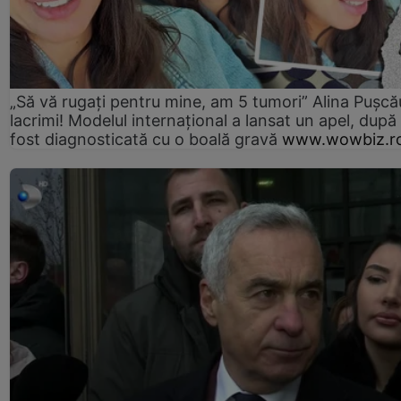
„Să vă rugați pentru mine, am 5 tumori” Alina Pușcău
lacrimi! Modelul internațional a lansat un apel, după
fost diagnosticată cu o boală gravă
www.wowbiz.r