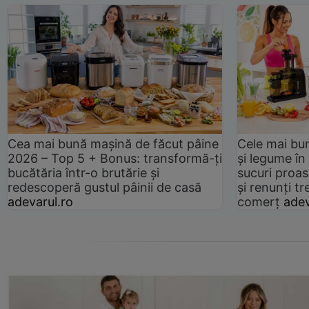
Cea mai bună mașină de făcut pâine
Cele mai bu
2026 – Top 5 + Bonus: transformă-ți
și legume în
bucătăria într-o brutărie și
sucuri proas
redescoperă gustul pâinii de casă
și renunți tr
adevarul.ro
comerț
adev