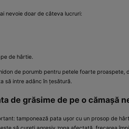
i nevoie doar de câteva lucruri:
pe de hârtie.
 amidon de porumb pentru petele foarte proaspete,
ta să intre adânc în țesătură.
ata de grăsime de pe o cămașă n
ortant: tamponează pata ușor cu un prosop de hârt
ul este să cureți agresiv zona afectată, frecarea îm