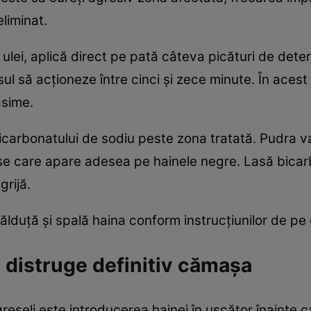
eliminat.
ulei, aplică direct pe pată câteva picături de det
ul să acționeze între cinci și zece minute. În acest
ăsime.
carbonatului de sodiu peste zona tratată. Pudra va
oase care apare adesea pe hainele negre. Lasă bica
grijă.
ălduță și spală haina conform instrucțiunilor de pe 
 distruge definitiv cămașa
reșeli este introducerea hainei în uscător înainte 