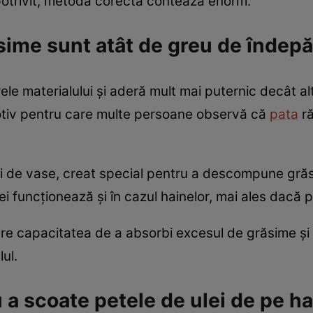
potrivit, metoda corectă contează enorm.
sime sunt atât de greu de îndepă
ele materialului și aderă mult mai puternic decât al
 motiv pentru care multe persoane observă că
pata
ră
lui de vase, creat special pentru a descompune grăs
lei funcționează și în cazul hainelor, mai ales dacă 
are capacitatea de a absorbi excesul de grăsime și
ul.
u a scoate petele de ulei de pe h