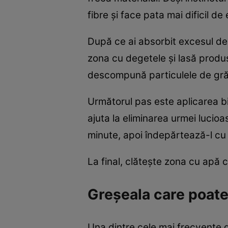
fibre și face pata mai dificil de 
După ce ai absorbit excesul de 
zona cu degetele și lasă produs
descompună particulele de gr
Următorul pas este aplicarea bi
ajuta la eliminarea urmei luci
minute, apoi îndepărtează-l cu 
La final, clătește zona cu apă c
Greșeala care poate
Una dintre cele mai frecvente g