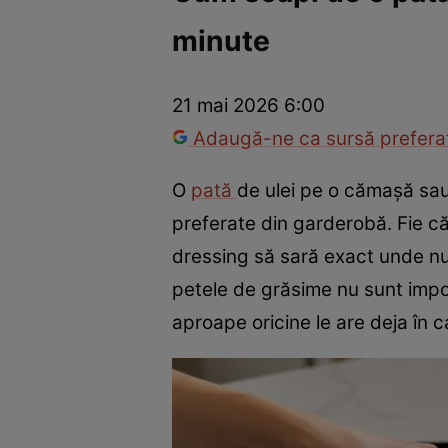
minute
Război Ucraina-Rusia
Internațional
Fapt divers
Tehnolog
21 mai 2026 6:00
Adaugă-ne ca sursă preferat
O
pată
de ulei pe o cămașă sau 
preferate din garderobă. Fie că
dressing să sară exact unde nu
petele de grăsime nu sunt imposi
aproape oricine le are deja în c