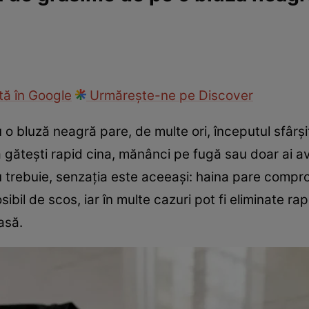
ie
Național
Sport
ă în Google
Urmărește-ne pe Discover
o bluză neagră pare, de multe ori, începutul sfârși
 gătești rapid cina, mănânci pe fugă sau doar ai av
 trebuie, senzația este aceeași: haina pare compr
bil de scos, iar în multe cazuri pot fi eliminate ra
asă.