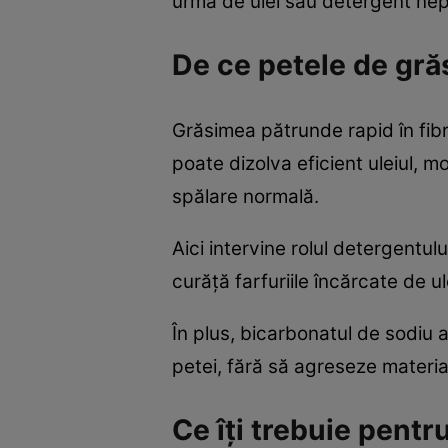
urmă de ulei sau detergent ne
De ce petele de gră
Grăsimea pătrunde rapid în fibr
poate dizolva eficient uleiul,
spălare normală.
Aici intervine rolul detergentu
curăță farfuriile încărcate de u
În plus, bicarbonatul de sodiu 
petei, fără să agreseze material
Ce îți trebuie pentr