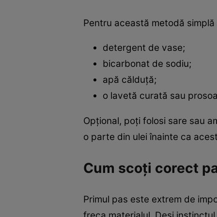
Pentru această metodă simplă a
detergent de vase;
bicarbonat de sodiu;
apă călduță;
o lavetă curată sau prosoa
Opțional, poți folosi sare sau
o parte din ulei înainte ca aces
Cum scoți corect p
Primul pas este extrem de imp
freca materialul. Deși instinct