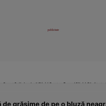
me
Sport
Stil de viață
Click! Pentru Femei
Click! Sănătate
 de grăsime de pe o bluză neagr