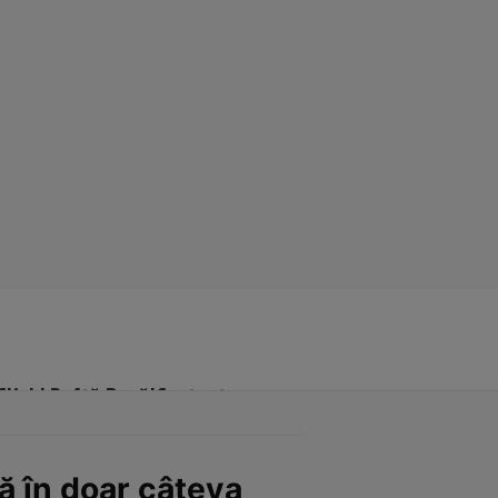
Click! Poftă Bună!
Contact
ă în doar câteva