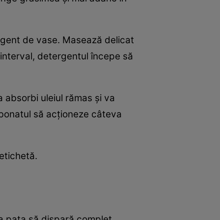
ergent de vase. Masează delicat
 interval, detergentul începe să
 absorbi uleiul rămas și va
rbonatul să acționeze câteva
etichetă.
ca pata să dispară complet.