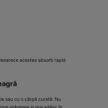
 deoarece acestea absorb rapid
eagră
ie sau cu o cârpă curată. Nu
pinge grăsimea și mai adânc în