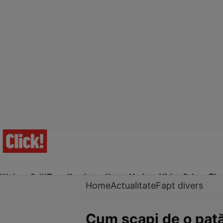
Ultima Oră!
Trending
Actualitate
Vedete
Video
Prime Ti
Home
Actualitate
Fapt divers
Cum scapi de o pată