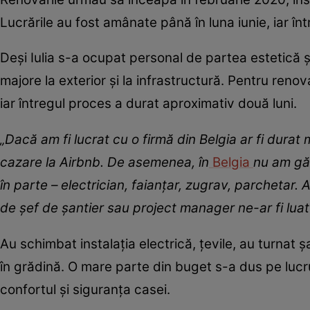
Lucrările au fost amânate până în luna iunie, iar înt
Deși Iulia s-a ocupat personal de partea estetică ș
majore la exterior și la infrastructură. Pentru ren
iar întregul proces a durat aproximativ două luni.
„Dacă am fi lucrat cu o firmă din Belgia ar fi durat
cazare la Airbnb. De asemenea, în
Belgia
nu am găs
în parte – electrician, faianțar, zugrav, parchetar. 
de șef de șantier sau project manager ne-ar fi luat
Au schimbat instalația electrică, țevile, au turnat 
în grădină. O mare parte din buget s-a dus pe lucr
confortul și siguranța casei.