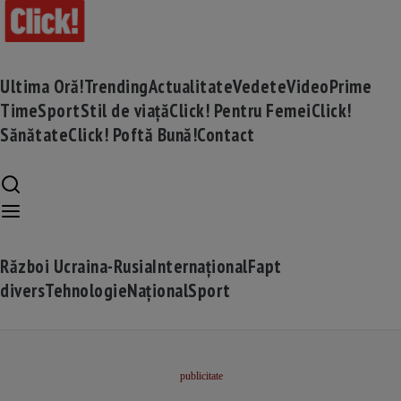
Ultima Oră!
Trending
Actualitate
Vedete
Video
Prime
Time
Sport
Stil de viață
Click! Pentru Femei
Click!
Sănătate
Click! Poftă Bună!
Contact
Război Ucraina-Rusia
Internațional
Fapt
divers
Tehnologie
Național
Sport