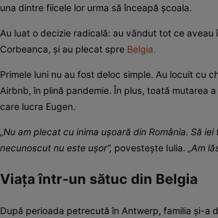
una dintre fiicele lor urma să înceapă școala.
Au luat o decizie radicală: au vândut tot ce aveau 
Corbeanca, și au plecat spre
Belgia.
Primele luni nu au fost deloc simple. Au locuit cu c
Airbnb, în plină pandemie. În plus, toată mutarea a
care lucra Eugen.
„Nu am plecat cu inima ușoară din România. Să iei tre
necunoscut nu este ușor”,
povestește Iulia.
„Am lăsa
Viața într-un sătuc din Belgia
După perioada petrecută în Antwerp, familia și-a da