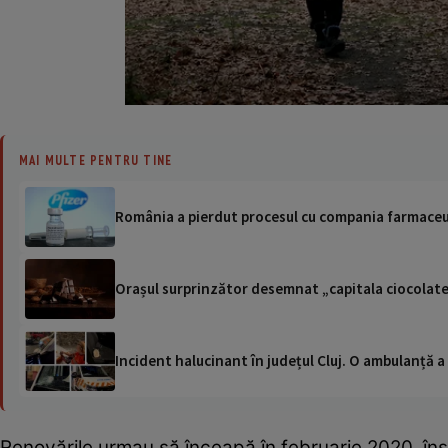
MAI MULTE PENTRU TINE
România a pierdut procesul cu compania farmaceuti
Orașul surprinzător desemnat „capitala ciocolatei
Incident halucinant în județul Cluj. O ambulanță 
Renovările urmau să înceapă în februarie 2020, în