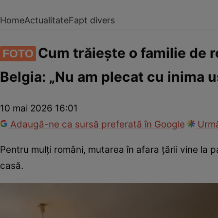
Home
Actualitate
Fapt divers
Cum trăiește o familie de r
FOTO
Belgia: „Nu am plecat cu inima 
10 mai 2026 16:01
Adaugă-ne ca sursă preferată în Google
Urmă
Pentru mulți români, mutarea în afara țării vine la
casă.