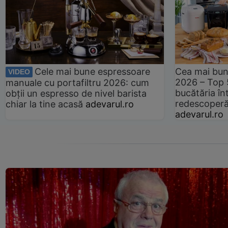
Cele mai bune espressoare
Cea mai bun
VIDEO
2026 – Top 
manuale cu portafiltru 2026: cum
bucătăria înt
obții un espresso de nivel barista
redescoperă 
chiar la tine acasă
adevarul.ro
adevarul.ro