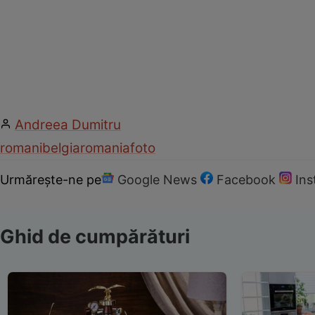
Andreea Dumitru
romani
belgia
romania
foto
Urmărește-ne pe
Google News
Facebook
In
Ghid de cumpărături