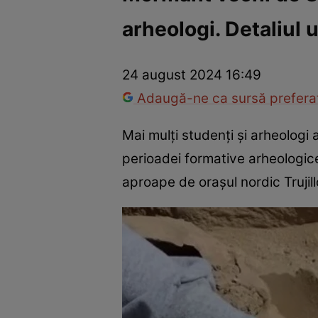
arheologi. Detaliul u
Război Ucraina-Rusia
Internațional
Fapt divers
Tehnolog
24 august 2024 16:49
Adaugă-ne ca sursă preferat
Mai mulți studenți și arheolog
perioadei formative arheologice
aproape de orașul nordic Trujil