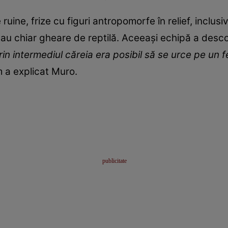
re ruine, frize cu figuri antropomorfe în relief, incl
sau chiar gheare de reptilă. Aceeași echipă a desco
rin intermediul căreia era posibil să se urce pe un f
m a explicat Muro.