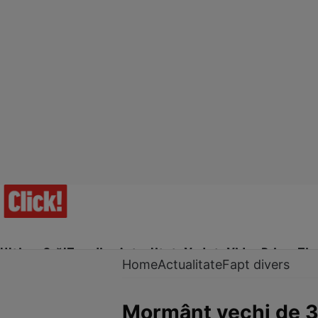
Ultima Oră!
Trending
Actualitate
Vedete
Video
Prime Ti
Home
Actualitate
Fapt divers
Mormânt vechi de 3.