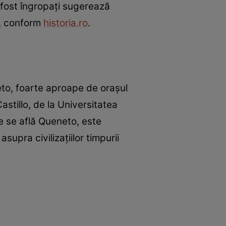
 fost îngropați sugerează
i, conform
historia.ro
.
eto, foarte aproape de orașul
astillo, de la Universitatea
nde se află Queneto, este
upra civilizațiilor timpurii