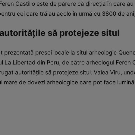
Feren Castillo este de părere că direcția în care au
pentru cei care trăiau acolo în urmă cu 3800 de an
autoritățile să protejeze situl
t prezentată presei locale la situl arheologic Quen
l La Libertad din Peru, de către arheologul Feren C
a rugat autoritățile să protejeze situl. Valea Viru, u
 mare de dovezi arheologice care pot face lumină as