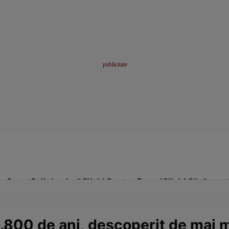
me
Sport
Stil de viață
Click! Pentru Femei
Click! Sănătate
800 de ani, descoperit de mai mu