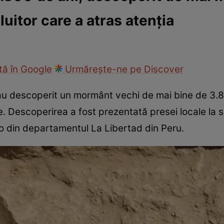
luitor care a atras atenția
ie
Național
Sport
ă în Google
Urmărește-ne pe Discover
i au descoperit un mormânt vechi de mai bine de 3.
. Descoperirea a fost prezentată presei locale la s
lo din departamentul La Libertad din Peru.