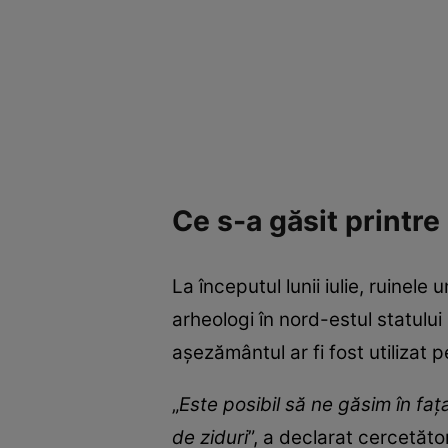
Ce s-a găsit printr
La începutul lunii iulie, ruinele 
arheologi în nord-estul statulu
așezământul ar fi fost utilizat pe
„
Este posibil să ne găsim în faţ
de ziduri
”, a declarat cercetăto