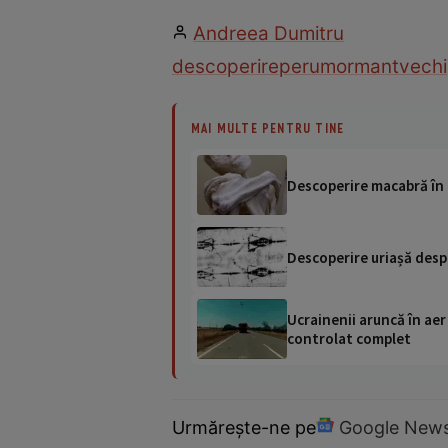
Andreea Dumitru
descoperire
peru
mormant
vechi
MAI MULTE PENTRU TINE
Descoperire macabră în 
Descoperire uriașă despr
Ucrainenii aruncă în aer
controlat complet
Urmărește-ne pe
Google New