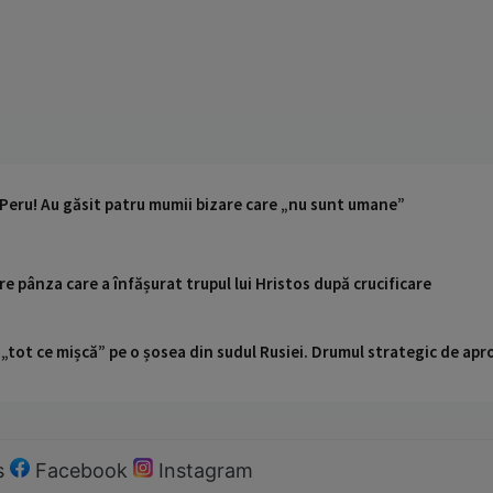
Peru! Au găsit patru mumii bizare care „nu sunt umane”
e pânza care a înfășurat trupul lui Hristos după crucificare
 „tot ce mișcă” pe o șosea din sudul Rusiei. Drumul strategic de ap
s
Facebook
Instagram