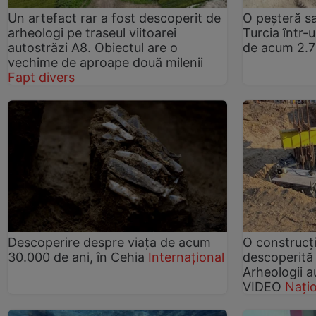
Un artefact rar a fost descoperit de
O peșteră sa
arheologi pe traseul viitoarei
Turcia într-
autostrăzi A8. Obiectul are o
de acum 2.7
vechime de aproape două milenii
Fapt divers
Descoperire despre viața de acum
O construcț
30.000 de ani, în Cehia
Internațional
descoperită 
Arheologii a
VIDEO
Nați