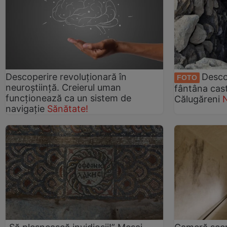
Descoperire revoluționară în
Desco
FOTO
neuroștiință. Creierul uman
fântâna cast
funcționează ca un sistem de
Călugăreni
navigație
Sănătate!