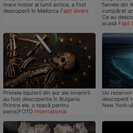
mare mister al lumii antice, a fost
femeie din 
descoperit în Mallorca
Fapt divers
cumpărat un
Ce au desco
acasă
Fapt 
Primele bijuterii din aur ale omenirii
Un rezervor
au fost descoperite în Bulgaria.
descoperit r
Printre ele, o teacă pentru
New York-ul
penis|FOTO
Internațional