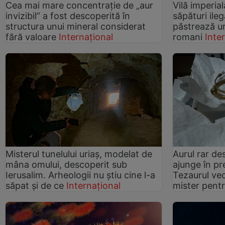
Cea mai mare concentrație de „aur
Vilă imperia
invizibil” a fost descoperită în
săpături ile
structura unui mineral considerat
păstrează ur
fără valoare
Internațional
romani
Inte
Misterul tunelului uriaș, modelat de
Aurul rar de
mâna omului, descoperit sub
ajunge în pr
Ierusalim. Arheologii nu știu cine l-a
Tezaurul vec
săpat și de ce
Internațional
mister pentr