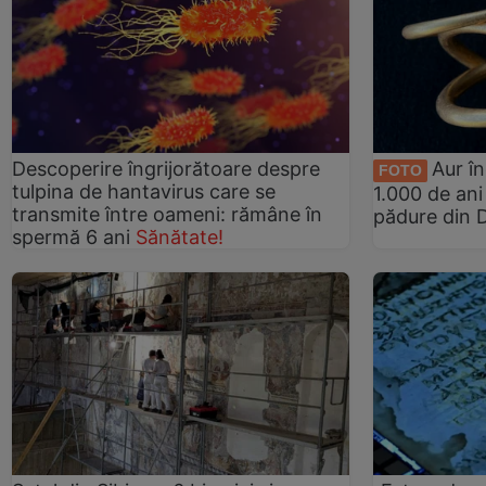
Descoperire îngrijorătoare despre
Aur î
FOTO
tulpina de hantavirus care se
1.000 de ani
transmite între oameni: rămâne în
pădure din
spermă 6 ani
Sănătate!