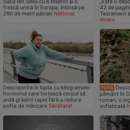
Satul din Sibiu cu 6 biserici și o
„Este o des
frescă unică în Europa, întinsă pe
42 de pagini
260 de metri pătrați
Național
Testament a
divers
Descoperire în lupta cu kilogramele:
Desco
FOTO
hormonul care forțează corpul să
pământ în G
ardă grăsimi rapid fără a reduce
roman, o in
pofta de mâncare
Sănătate!
sofisticată
I