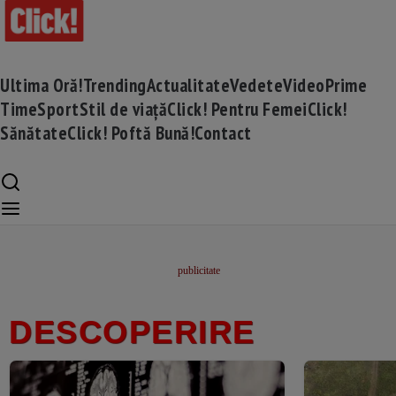
Ultima Oră!
Trending
Actualitate
Vedete
Video
Prime
Time
Sport
Stil de viață
Click! Pentru Femei
Click!
Sănătate
Click! Poftă Bună!
Contact
DESCOPERIRE