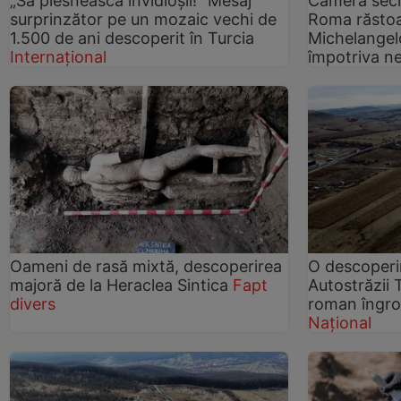
„Să plesnească invidioșii!” Mesaj
Cameră secr
surprinzător pe un mozaic vechi de
Roma răstoar
1.500 de ani descoperit în Turcia
Michelangelo
Internațional
împotriva ne
Oameni de rasă mixtă, descoperirea
O descoperir
majoră de la Heraclea Sintica
Fapt
Autostrăzii 
divers
roman îngro
Național