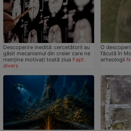
Descoperire inedită: cercetătorii au
O descoperir
găsit mecanismul din creier care ne
făcută în Mo
menține motivați toată ziua
Fapt
arheologii
N
divers