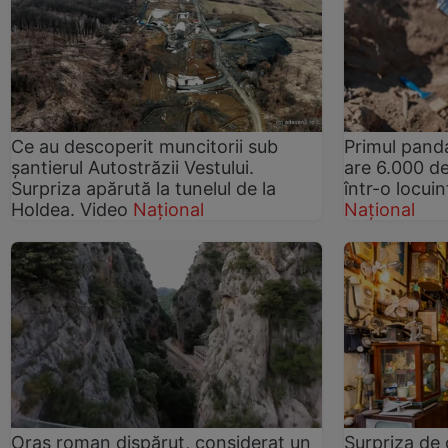
Ce au descoperit muncitorii sub
Primul pand
șantierul Autostrăzii Vestului.
are 6.000 de
Surpriza apărută la tunelul de la
într-o locui
Holdea. Video
Național
Național
Oraș roman dispărut, considerat un
Surpriza de 