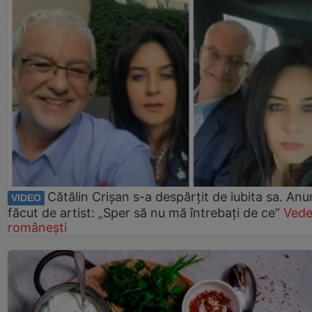
Cătălin Crișan s-a despărțit de iubita sa. Anu
VIDEO
făcut de artist: „Sper să nu mă întrebați de ce”
Vede
românești