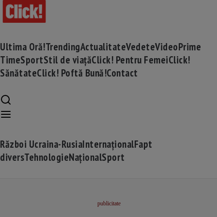
Ultima Oră!
Trending
Actualitate
Vedete
Video
Prime
Time
Sport
Stil de viață
Click! Pentru Femei
Click!
Sănătate
Click! Poftă Bună!
Contact
Război Ucraina-Rusia
Internațional
Fapt
divers
Tehnologie
Național
Sport