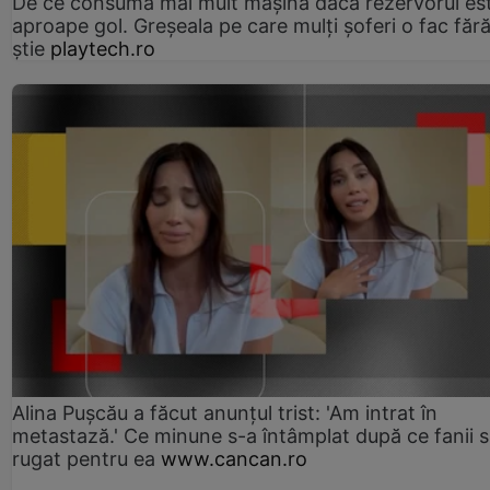
De ce consumă mai mult mașina dacă rezervorul es
aproape gol. Greșeala pe care mulți șoferi o fac făr
știe
playtech.ro
Alina Pușcău a făcut anunțul trist: 'Am intrat în
metastază.' Ce minune s-a întâmplat după ce fanii 
rugat pentru ea
www.cancan.ro