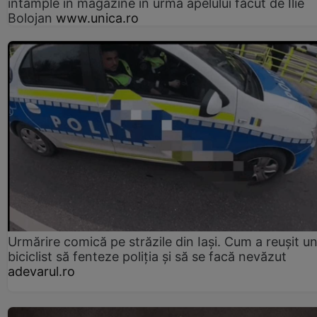
întâmple în magazine în urma apelului făcut de Ilie
Bolojan
www.unica.ro
Urmărire comică pe străzile din Iași. Cum a reușit u
biciclist să fenteze poliția și să se facă nevăzut
adevarul.ro