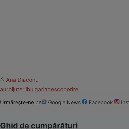
Ana Diaconu
aur
bijuterii
bulgaria
descoperire
Urmărește-ne pe
Google News
Facebook
In
Ghid de cumpărături