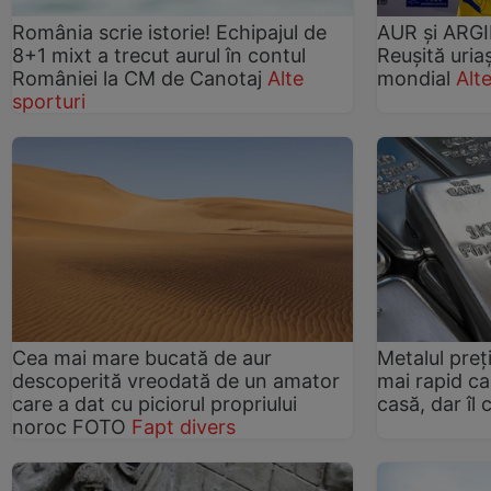
România scrie istorie! Echipajul de
AUR și ARGI
8+1 mixt a trecut aurul în contul
Reușită uriaș
României la CM de Canotaj
Alte
mondial
Alt
sporturi
Cea mai mare bucată de aur
Metalul pre
descoperită vreodată de un amator
mai rapid ca 
care a dat cu piciorul propriului
casă, dar îl
noroc FOTO
Fapt divers