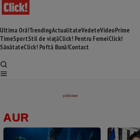
Ultima Oră!
Trending
Actualitate
Vedete
Video
Prime
Time
Sport
Stil de viață
Click! Pentru Femei
Click!
Sănătate
Click! Poftă Bună!
Contact
AUR