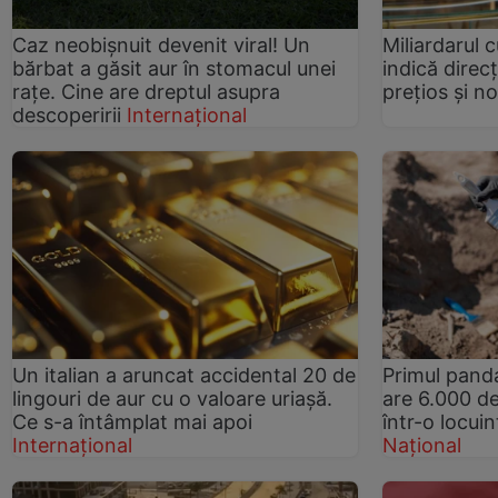
Caz neobișnuit devenit viral! Un
Miliardarul 
bărbat a găsit aur în stomacul unei
indică direcț
rațe. Cine are dreptul asupra
prețios și no
descoperirii
Internațional
Un italian a aruncat accidental 20 de
Primul pand
lingouri de aur cu o valoare uriașă.
are 6.000 de
Ce s-a întâmplat mai apoi
într-o locui
Internațional
Național