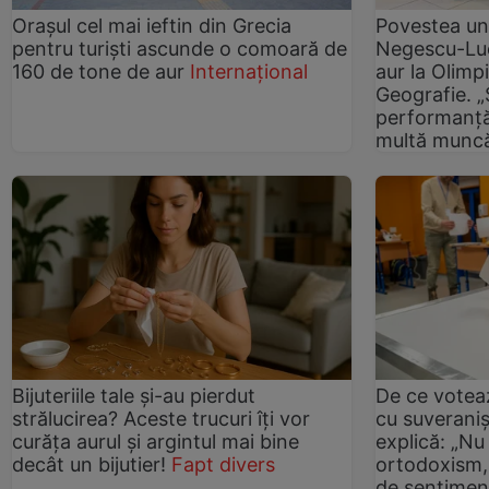
Orașul cel mai ieftin din Grecia
Povestea un
pentru turiști ascunde o comoară de
Negescu-Luc
160 de tone de aur
Internațional
aur la Olim
Geografie. „
performanță
multă munc
Bijuteriile tale și-au pierdut
De ce votea
strălucirea? Aceste trucuri îți vor
cu suverani
curăța aurul și argintul mai bine
explică: „Nu
decât un bijutier!
Fapt divers
ortodoxism, 
de sentimen