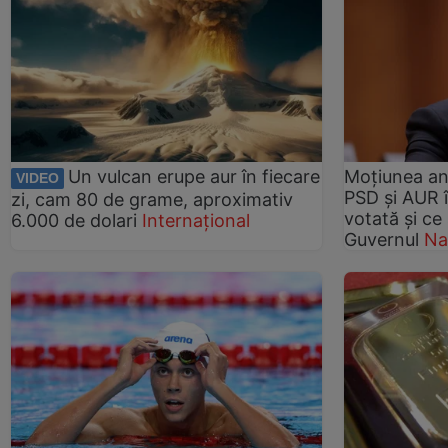
Un vulcan erupe aur în fiecare
Moțiunea an
VIDEO
PSD și AUR î
zi, cam 80 de grame, aproximativ
votată și ce
6.000 de dolari
Internațional
Guvernul
Na