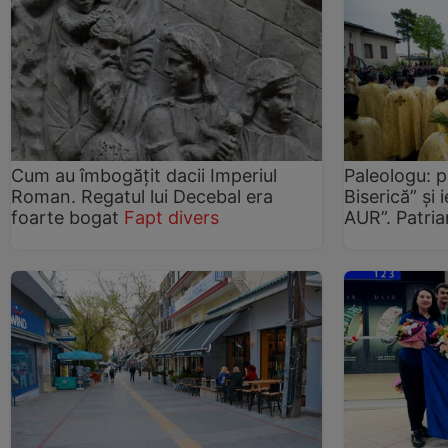
Cum au îmbogățit dacii Imperiul
Paleologu: p
Roman. Regatul lui Decebal era
Biserică” și 
foarte bogat
Fapt divers
AUR”. Patria