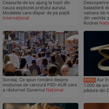
Ceasurile de lux ajung la topit din
Descoperire
cauza exploziei prețului aurului.
balastieră d
Modelele care dispar de pe piață
valoare de m
Internațional
din vechile 
Rodnei
Nați
Sondaj. Ce spun românii despre
Aur î
FOTO
moțiunea de cenzură PSD-AUR care
1.000 de ani
a răsturnat Guvernul
Național
pădure din