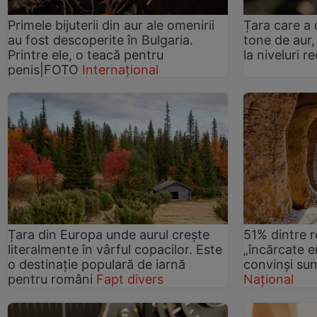
Primele bijuterii din aur ale omenirii
Țara care a
au fost descoperite în Bulgaria.
tone de aur,
Printre ele, o teacă pentru
la niveluri r
penis|FOTO
Internațional
Țara din Europa unde aurul crește
51% dintre r
literalmente în vârful copacilor. Este
„încărcate e
o destinație populară de iarnă
convinși sun
pentru români
Fapt divers
Național