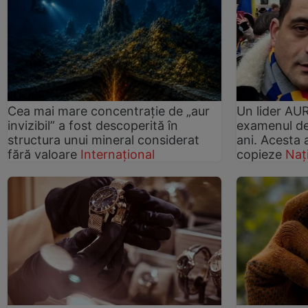
Cea mai mare concentrație de „aur
Un lider AUR
invizibil” a fost descoperită în
examenul de
structura unui mineral considerat
ani. Acesta a
fără valoare
Internațional
copieze
Naț