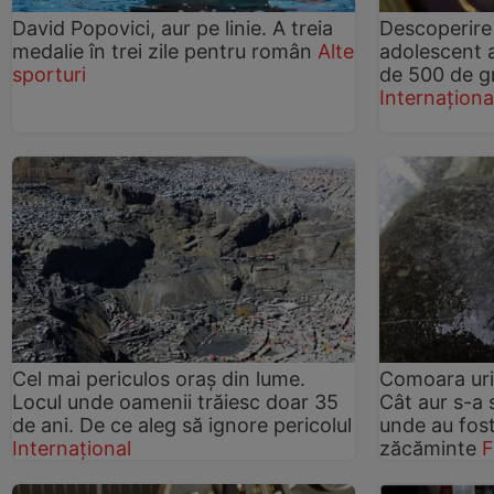
David Popovici, aur pe linie. A treia
Descoperire 
medalie în trei zile pentru român
Alte
adolescent a
sporturi
de 500 de gr
Internaționa
Cel mai periculos oraș din lume.
Comoara uri
Locul unde oamenii trăiesc doar 35
Cât aur s-a 
de ani. De ce aleg să ignore pericolul
unde au fos
Internațional
zăcăminte
F