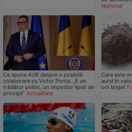
Național
Ce spune AUR despre o posibilă
Care este m
colaborare cu Victor Ponta. „E un
aurul în valo
trădător politic, un impostor lipsit de
om bogat
F
principii”
Actualitate