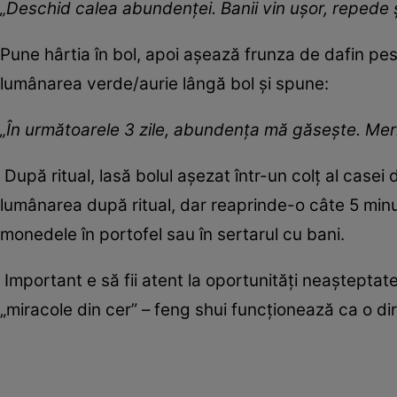
„Deschid calea abundenței. Banii vin ușor, repede 
Pune hârtia în bol, apoi așează frunza de dafin pe
lumânarea verde/aurie lângă bol și spune:
„În următoarele 3 zile, abundența mă găsește. Meri
După ritual, lasă bolul așezat într-un colț al casei 
lumânarea după ritual, dar reaprinde-o câte 5 minute
monedele în portofel sau în sertarul cu bani.
Important e să fii atent la oportunități neașteptat
„miracole din cer” – feng shui funcționează ca o dire