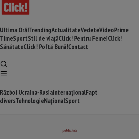
Ultima Oră!
Trending
Actualitate
Vedete
Video
Prime
Time
Sport
Stil de viață
Click! Pentru Femei
Click!
Sănătate
Click! Poftă Bună!
Contact
Război Ucraina-Rusia
Internațional
Fapt
divers
Tehnologie
Național
Sport