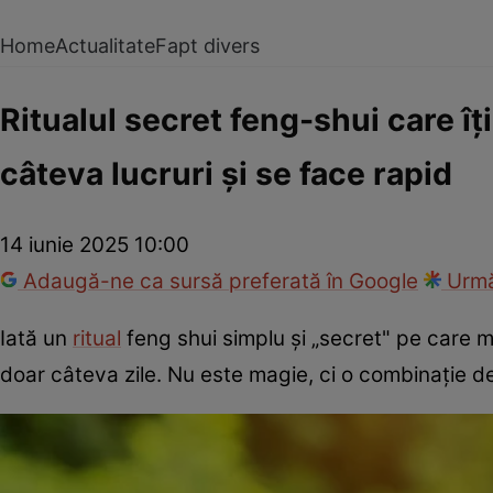
Home
Actualitate
Fapt divers
Ritualul secret feng-shui care îți
câteva lucruri și se face rapid
14 iunie 2025 10:00
Adaugă-ne ca sursă preferată în Google
Urmă
Iată un
ritual
feng shui simplu și „secret" pe care mu
doar câteva zile. Nu este magie, ci o combinație de 