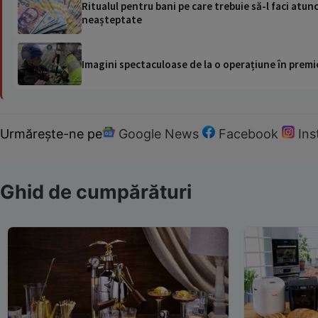
Ritualul pentru bani pe care trebuie să-l faci atun
neașteptate
Imagini spectaculoase de la o operațiune în premie
Urmărește-ne pe
Google News
Facebook
In
Ghid de cumpărături