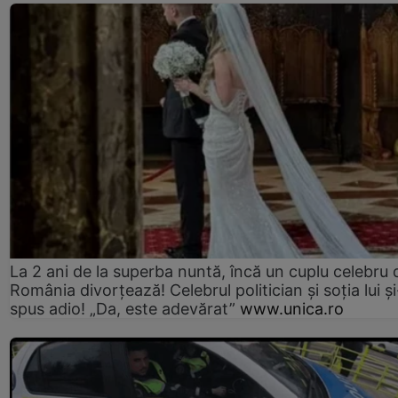
La 2 ani de la superba nuntă, încă un cuplu celebru 
România divorțează! Celebrul politician și soția lui ș
spus adio! „Da, este adevărat”
www.unica.ro