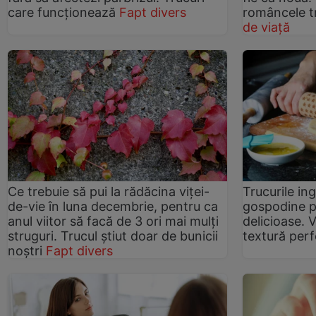
care funcționează
Fapt divers
româncele t
de viață
Ce trebuie să pui la rădăcina viței-
Trucurile in
de-vie în luna decembrie, pentru ca
gospodine pe
anul viitor să facă de 3 ori mai mulți
delicioase. 
struguri. Trucul știut doar de bunicii
textură per
noștri
Fapt divers