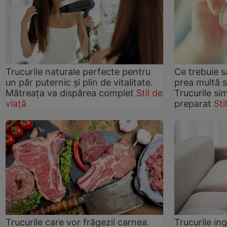
Trucurile naturale perfecte pentru
Ce trebuie s
un păr puternic și plin de vitalitate.
prea multă 
Mătreața va dispărea complet
Stil de
Trucurile si
viață
preparat
Sti
Trucurile care vor frăgezii carnea.
Trucurile in