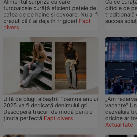
Alimentul surpriză cu care
Cu ce curăță
turcoaicele curăță eficient petele de
dificile de 
cafea de pe haine și covoare. Nu ai fi
tradițională
crezut că îl ai deja în frigider!
Fapt
succes soluț
divers
Uită de blugii albaștri! Toamna anului
„Am rezerva
2025 va fi dedicată denimului gri.
vacanțe” Un
Descoperă trucuri de modă pentru
dezvăluie tr
ținuta perfectă
Fapt divers
oricine ar t
Actualitate