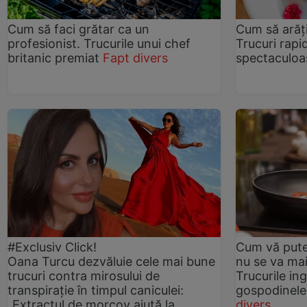
Cum să faci grătar ca un
Cum să arăți
profesionist. Trucurile unui chef
Trucuri rapi
britanic premiat
Fapt divers
spectaculoa
#Exclusiv Click!
Cum vă pute
Oana Turcu dezvăluie cele mai bune
nu se va mai 
trucuri contra mirosului de
Trucurile in
transpirație în timpul caniculei:
gospodinele
„Extractul de morcov ajută la
divers