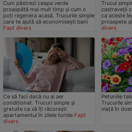
Cum păstrezi ceapa verde
Trucul simp
proaspătă mai mult timp și cum o
castraveții 
poți regenera acasă. Trucurile simple
ca aceste l
care te ajută să economisești bani
proaspete ș
Fapt divers
divers
Ce să faci dacă nu ai aer
Petuniile tal
condiționat. Trucuri simple și
Trucurile si
gratuite ca să îți răcorești
viață în doa
apartamentul în zilele toride
Fapt
divers