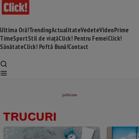
Ultima Oră!
Trending
Actualitate
Vedete
Video
Prime
Time
Sport
Stil de viață
Click! Pentru Femei
Click!
Sănătate
Click! Poftă Bună!
Contact
TRUCURI