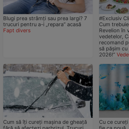
Blugi prea strâmți sau prea largi? 7
#Exclusiv Cl
trucuri pentru a-i „repara” acasă
Cum trebuie
Fapt divers
Revelion în 
vedetelor, 
recomand pu
să pășim cu 
2026!”
Vede
Cum să îți cureți mașina de gheață
Cu ce cureț
fără să afectezi parbrizul. Trucuri
fie ca nouă.