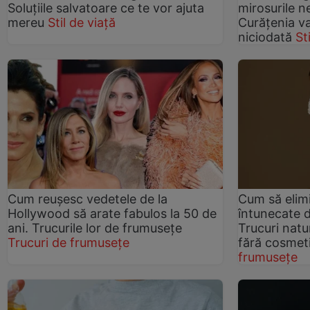
Soluțiile salvatoare ce te vor ajuta
mirosurile n
mereu
Stil de viață
Curățenia va
niciodată
St
Cum reușesc vedetele de la
Cum să elim
Hollywood să arate fabulos la 50 de
întunecate d
ani. Trucurile lor de frumusețe
Trucuri natu
Trucuri de frumusețe
fără cosmet
frumusețe