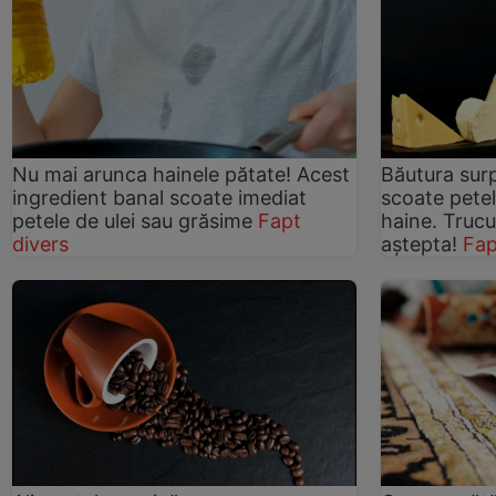
Nu mai arunca hainele pătate! Acest
Băutura surp
ingredient banal scoate imediat
scoate petel
petele de ulei sau grăsime
Fapt
haine. Trucu
divers
aștepta!
Fap