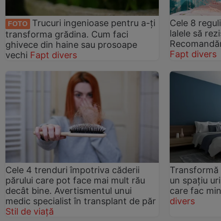
Trucuri ingenioase pentru a-ți
Cele 8 regul
FOTO
lalele să rez
transforma grădina. Cum faci
Recomandăril
ghivece din haine sau prosoape
Fapt divers
vechi
Fapt divers
Cele 4 trenduri împotriva căderii
Transformă 
părului care pot face mai mult rău
un spațiu ur
decât bine. Avertismentul unui
care fac min
medic specialist în transplant de păr
divers
Stil de viață