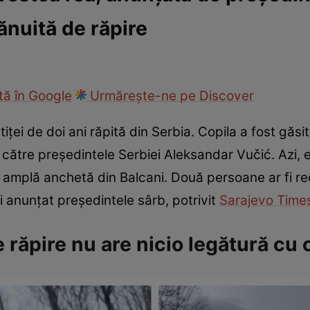
nuită de răpire
ie
Național
Sport
ă în Google
Urmărește-ne pe Discover
ței de doi ani răpită din Serbia. Copila a fost găsit
 către președintele Serbiei Aleksandar Vučić. Azi, 
mai amplă anchetă din Balcani. Două persoane ar fi 
i anunțat președintele sârb, potrivit
Sarajevo Time
răpire nu are nicio legătură cu 