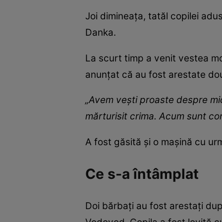
Joi dimineața, tatăl copilei adus
Danka.
La scurt timp a venit vestea mo
anunțat că au fost arestate dou
„Avem vești proaste despre mic
mărturisit crima. Acum sunt con
A fost găsită și o mașină cu u
Ce s-a întâmplat
Doi bărbați au fost arestați dup