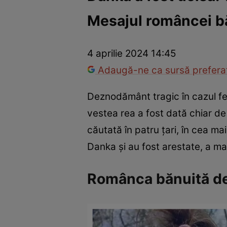
Mesajul româncei bă
Război Ucraina-Rusia
Internațional
Fapt divers
Tehnolog
4 aprilie 2024 14:45
Adaugă-ne ca sursă preferat
Deznodământ tragic în cazul feti
vestea rea a fost dată chiar de
căutată în patru țari, în cea 
Danka și au fost arestate, a ma
Românca bănuită de 