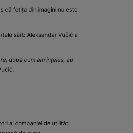
us că fetița din imagini nu este
dintele sârb Aleksandar Vučić a
are, după cum am înțeles, au
Vučić.
ri ai companiei de utilități