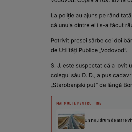
Vodovod. Copila a fost lovită cu
La poliție au ajuns pe rând tată
că unuia dintre ei i s-a făcut rău
Potrivit presei sârbe cei doi bă
de Utilități Publice „Vodovod”.
S. J. este suspectat că a lovit 
colegul său D. D., a pus cadavr
„Starobanjski put” de lângă Bo
MAI MULTE PENTRU TINE
Un nou drum de mare vit