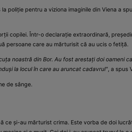
 la poliție pentru a viziona imaginile din Viena a sp
rții copilei. Într-o declarație extraordinară, preșe
ă persoane care au mărturisit că au ucis o fetiță.
uța noastră din Bor. Au fost arestați doi oameni c
duși la locul în care au aruncat cadavrul"
, a spus 
rme de sânge.
ă ce și-au mărturist crima. Este vorba de doi lucrăto