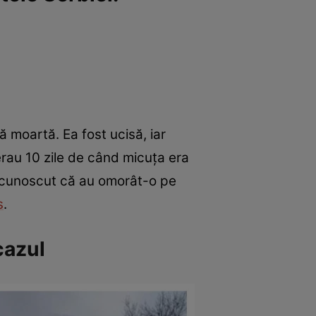
ă moartă. Ea fost ucisă, iar
erau 10 zile de când micuța era
recunoscut că au omorât-o pe
s
.
cazul