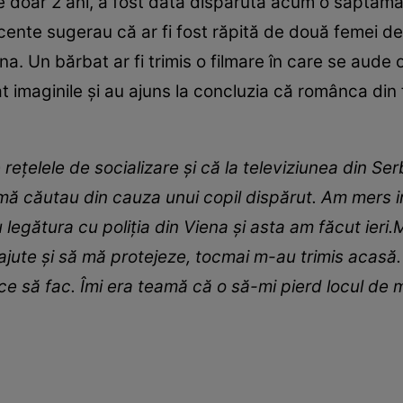
de doar 2 ani, a fost dată dispărută acum o săptămâ
recente sugerau că ar fi fost răpită de două femei d
na. Un bărbat ar fi trimis o filmare în care se aude
t imaginile și au ajuns la concluzia că românca din 
rețelele de socializare și că la televiziunea din Se
 mă căutau din cauza unui copil dispărut. Am mers i
 legătura cu poliția din Viena și asta am făcut ieri.M
ajute și să mă protejeze, tocmai m-au trimis acasă
ce să fac. Îmi era teamă că o să-mi pierd locul de 