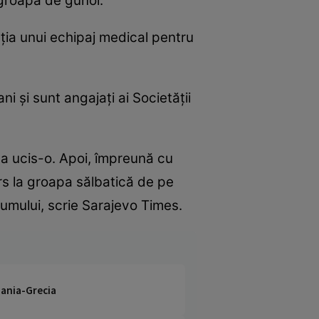
 groapă de gunoi.
nția unui echipaj medical pentru
i și sunt angajați ai Societății
i a ucis-o. Apoi, împreună cu
rs la groapa sălbatică de pe
umului, scrie Sarajevo Times.
uania-Grecia