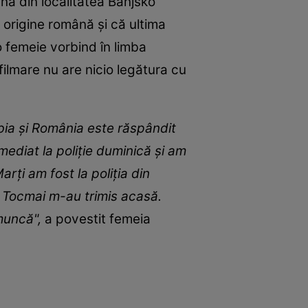
nă din localitatea Banjsko
e origine română și că ultima
 o femeie vorbind în limba
filmare nu are nicio legătura cu
rbia și România este răspândit
mediat la poliție duminică și am
arți am fost la poliția din
. Tocmai m-au trimis acasă.
muncă",
a povestit femeia