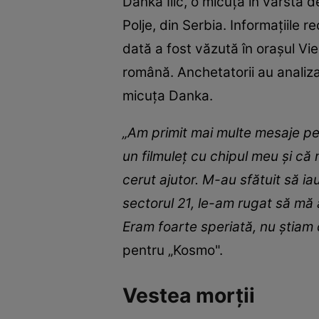
Danka Ilic, o micuță în vârstă 
Polje, din Serbia. Informațiile 
dată a fost văzută în orașul Vie
română. Anchetatorii au analiza
micuța Danka.
„Am primit mai multe mesaje pe 
un filmuleț cu chipul meu și că
cerut ajutor. M-au sfătuit să iau
sectorul 21, le-am rugat să mă 
Eram foarte speriată, nu știam 
pentru „Kosmo".
Vestea morții