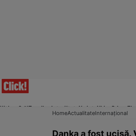
Ultima Oră!
Trending
Actualitate
Vedete
Video
Prime Ti
Home
Actualitate
Internațional
Danka a fost ucisă. 