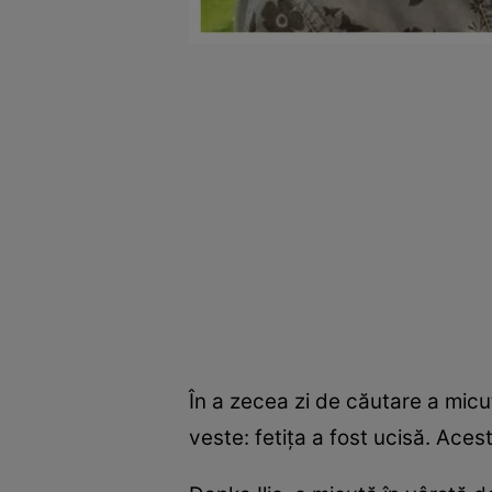
În a zecea zi de căutare a micu
veste: fetița a fost ucisă. Ace