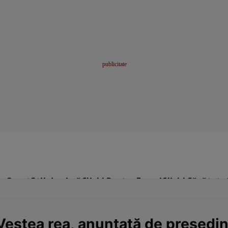
me
Sport
Stil de viață
Click! Pentru Femei
Click! Sănătate
Vestea rea, anunțată de președin