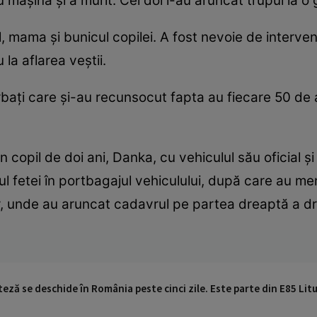
 mașina și a murit. Cei doi i-au aruncat trupul la o
l, mama și bunicul copilei. A fost nevoie de interve
 la aflarea veștii.
rbați care și-au recunsocut fapta au fiecare 50 de an
un copil de doi ani, Danka, cu vehiculul său oficial ș
ul fetei în portbagajul vehiculului, după care au me
r, unde au aruncat cadavrul pe partea dreaptă a dr
eză se deschide în România peste cinci zile. Este parte din E85 Lit