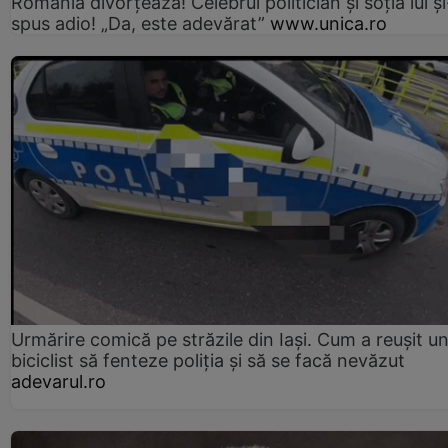
România divorțează! Celebrul politician și soția lui ș
spus adio! „Da, este adevărat”
www.unica.ro
Urmărire comică pe străzile din Iași. Cum a reușit u
biciclist să fenteze poliția și să se facă nevăzut
adevarul.ro