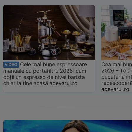
Cele mai bune espressoare
Cea mai bun
VIDEO
2026 – Top 
manuale cu portafiltru 2026: cum
bucătăria înt
obții un espresso de nivel barista
redescoperă 
chiar la tine acasă
adevarul.ro
adevarul.ro