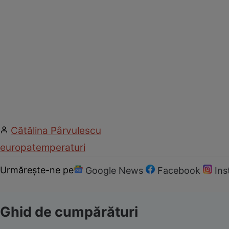
Cătălina Pârvulescu
europa
temperaturi
Urmărește-ne pe
Google News
Facebook
In
Ghid de cumpărături