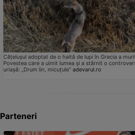
Cățelușul adoptat de o haită de lupi în Grecia a muri
Povestea care a uimit lumea și a stârnit o controver
uriașă: „Drum lin, micuțule”
adevarul.ro
Parteneri