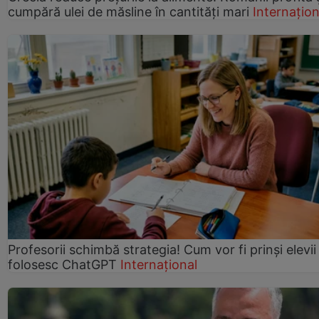
cumpără ulei de măsline în cantități mari
Internațion
Profesorii schimbă strategia! Cum vor fi prinși elevii
folosesc ChatGPT
Internațional