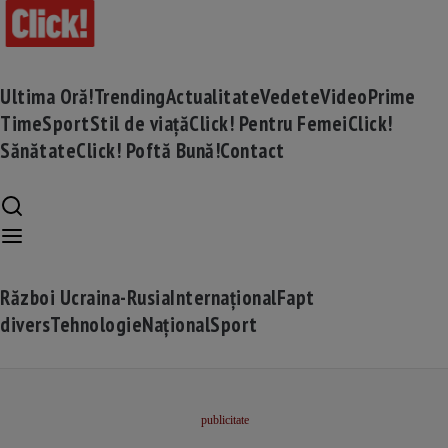
Ultima Oră!
Trending
Actualitate
Vedete
Video
Prime
Time
Sport
Stil de viață
Click! Pentru Femei
Click!
Sănătate
Click! Poftă Bună!
Contact
Război Ucraina-Rusia
Internațional
Fapt
divers
Tehnologie
Național
Sport