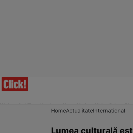
Ultima Oră!
Trending
Actualitate
Vedete
Video
Prime Ti
Home
Actualitate
Internațional
Lumea culturală est