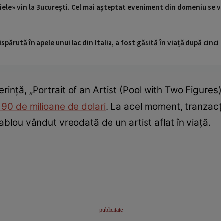
 piele» vin la Bucureşti. Cel mai aşteptat eveniment din domeniu se 
ispărută în apele unui lac din Italia, a fost găsită în viață după cin
rință, „Portrait of an Artist (Pool with Two Figures)”
90 de milioane de dolari
. La acel moment, tranzacț
blou vândut vreodată de un artist aflat în viață.