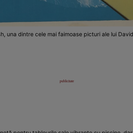
h, una dintre cele mai faimoase picturi ale lui Dav
tă pentru tablourile sale vibrante cu piscine, dar 