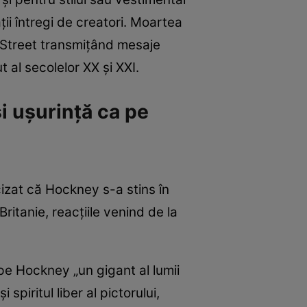
ții întregi de creatori. Moartea
g Street transmițând mesaje
al secolelor XX și XXI.
i ușurință ca pe
cizat că Hockney s-a stins în
ritanie, reacțiile venind de la
pe Hockney „un gigant al lumii
spiritul liber al pictorului,