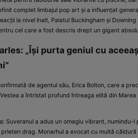
finit complet limbajul pop art și a influențat genera
reacții la nivel înalt, Palatul Buckingham și Downin
ru cel care a fost descris drept un gigant absolut 
rles: „Își purta geniul cu aceeaș
ni”
 confirmată de agentul său, Erica Bolton, care a pre
Vestea a întristat profund întreaga elită din Marea B
lea: Suveranul a adus un omagiu vibrant, numindu-l 
un prieten drag. Monarhul a evocat cu multă căldură și 