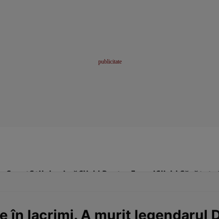
me
Sport
Stil de viață
Click! Pentru Femei
Click! Sănătate
e în lacrimi. A murit legendarul