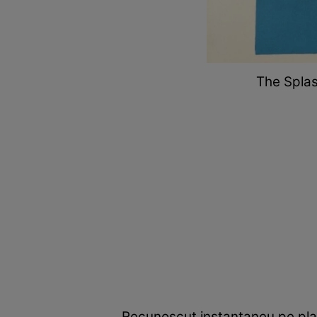
The Splas
Recunoscut instantaneu pe plane