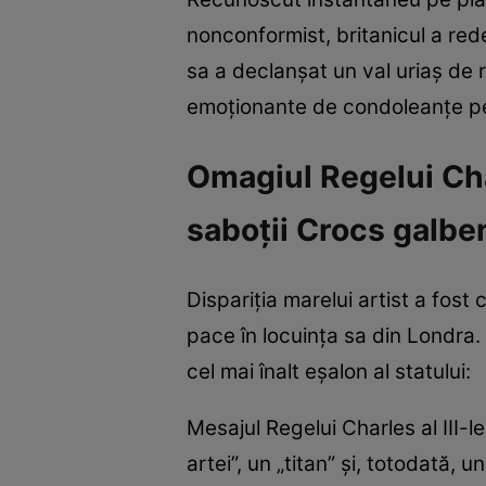
nonconformist, britanicul a rede
sa a declanșat un val uriaș de 
emoționante de condoleanțe pent
Omagiul Regelui Cha
saboții Crocs galbe
Dispariția marelui artist a fost
pace în locuința sa din Londra. 
cel mai înalt eșalon al statului:
Mesajul Regelui Charles al III-
artei”, un „titan” și, totodată, 