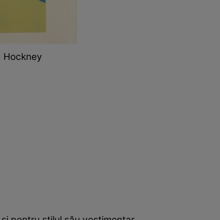
id Hockney
și pentru stilul său vestimentar