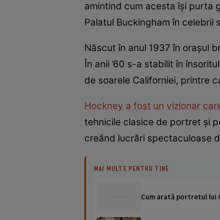
amintind cum acesta își purta gen
Palatul Buckingham în celebrii 
Născut în anul 1937 în orașul b
În anii ’60 s-a stabilit în înso
de soarele Californiei, printre
Hockney a fost un vizionar car
tehnicile clasice de portret și pe
creând lucrări spectaculoase di
MAI MULTE PENTRU TINE
Cum arată portretul lui