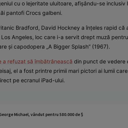
iul cu o lejeritate uluitoare, afișându-se inclusiv la
săi pantofi Crocs galbeni.
ritanic Bradford, David Hockney a înțeles rapid că a
ritul Los Angeles, loc care i-a servit drept muză pent
 care și capodopera „A Bigger Splash” (1967).
e a refuzat să îmbătrânească
din punct de vedere c
isaj, el a fost printre primii mari pictori ai lumii car
rect pe ecranul iPad-ului.
 George Michael, vândut pentru 580.000 de $