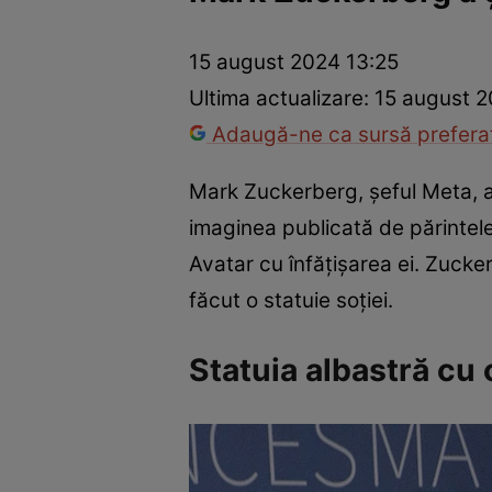
Război Ucraina-Rusia
Internațional
Fapt divers
Tehnolog
15 august 2024 13:25
Ultima actualizare:
15 august 2
Adaugă-ne ca sursă preferat
Mark Zuckerberg, şeful Meta, a 
imaginea publicată de părintele
Avatar cu înfățișarea ei. Zucker
făcut o statuie soției.
Statuia albastră cu 