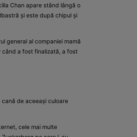
scilla Chan apare stând lângă o
lbastră și este după chipul şi
orul general al companiei mamă
când a fost finalizată, a fost
ă o cană de aceeași culoare
ternet, cele mai multe