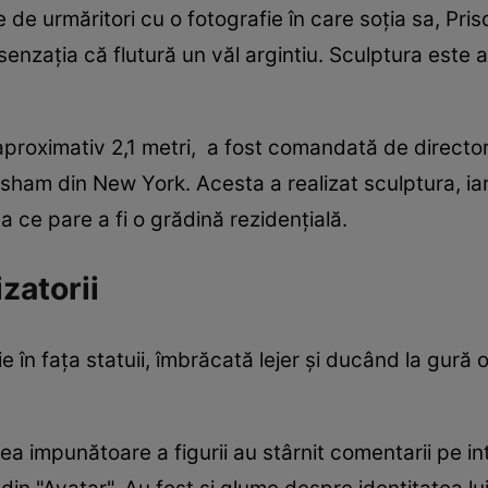
 de urmăritori cu o fotografie în care soţia sa, Pri
enzația că flutură un văl argintiu. Sculptura este a
 aproximativ 2,1 metri, a fost comandată de direct
sham din New York. Acesta a realizat sculptura, iar 
ce pare a fi o grădină rezidenţială.
izatorii
ie în fața statuii, îmbrăcată lejer și ducând la gur
ea impunătoare a figurii au stârnit comentarii pe in