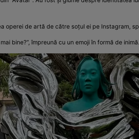
 din "Avatar". Au fost și glume despre identitatea l
ea operei de artă de către soţul ei pe Instagram, s
 mai bine?”, împreună cu un emoji în formă de inimă