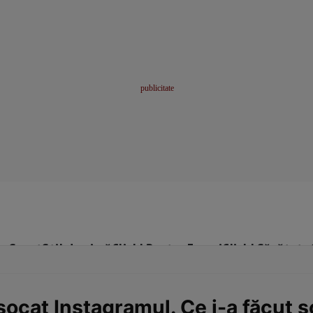
me
Sport
Stil de viață
Click! Pentru Femei
Click! Sănătate
ocat Instagramul. Ce i-a făcut so