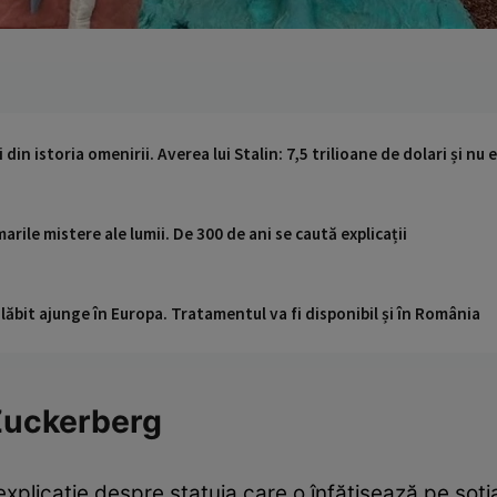
din istoria omenirii. Averea lui Stalin: 7,5 trilioane de dolari și nu 
 marile mistere ale lumii. De 300 de ani se caută explicații
ăbit ajunge în Europa. Tratamentul va fi disponibil și în România
 Zuckerberg
xplicație despre statuia care o înfățișează pe soția