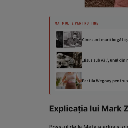
MAI MULTE PENTRU TINE
Cine sunt marii bogătași 
„Iisus sub văl”, unul din
Pastila Wegovy pentru sl
Explicația lui Mark
Boss-ul de la Meta a adus și o e