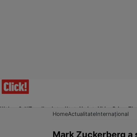
Ultima Oră!
Trending
Actualitate
Vedete
Video
Prime Ti
Home
Actualitate
Internațional
Mark Zuckerberg a ș