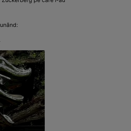
ui Zuckerberg pe care l-au
punând:
.