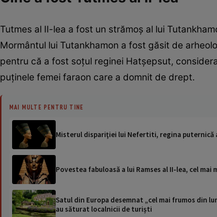
Tutmes al II-lea a fost un strămoş al lui Tutankham
Mormântul lui Tutankhamon a fost găsit de arheologi
pentru că a fost soţul reginei Hatşepsut, considerat
puţinele femei faraon care a domnit de drept.
MAI MULTE PENTRU TINE
Misterul dispariţiei lui Nefertiti, regina puternic
Povestea fabuloasă a lui Ramses al II-lea, cel mai m
Satul din Europa desemnat „cel mai frumos din lum
au săturat localnicii de turiști