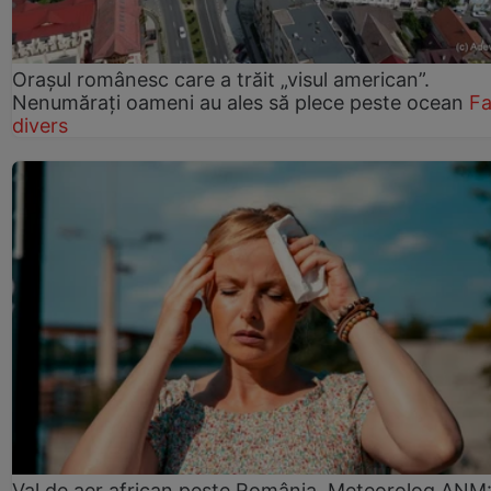
Orașul românesc care a trăit „visul american”.
Nenumărați oameni au ales să plece peste ocean
Fa
divers
Val de aer african peste România. Meteorolog ANM