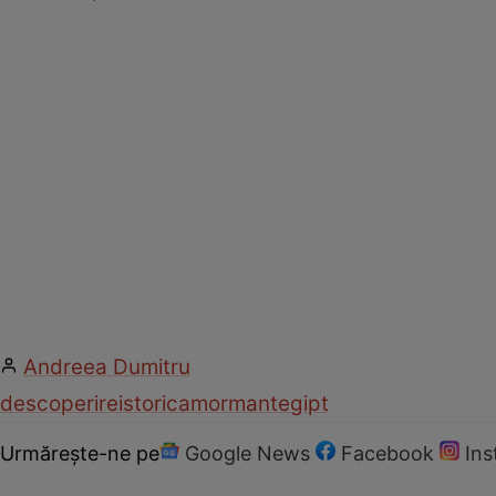
Andreea Dumitru
descoperire
istorica
mormant
egipt
Urmărește-ne pe
Google News
Facebook
In