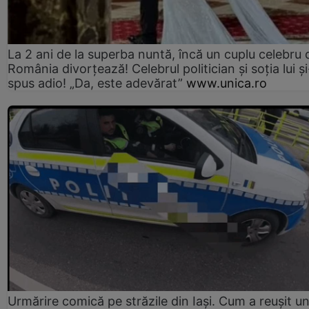
La 2 ani de la superba nuntă, încă un cuplu celebru 
România divorțează! Celebrul politician și soția lui ș
spus adio! „Da, este adevărat”
www.unica.ro
Urmărire comică pe străzile din Iași. Cum a reușit u