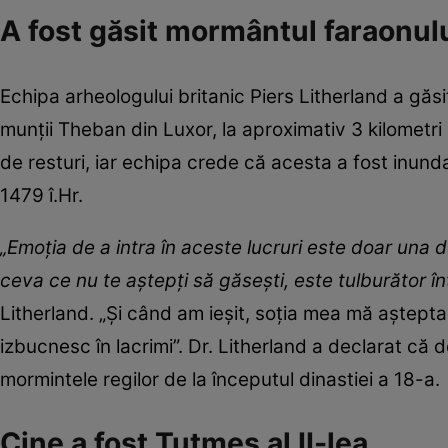
A fost găsit mormântul faraonulu
Echipa arheologului britanic Piers Litherland a gă
munții Theban din Luxor, la aproximativ 3 kilometri
de resturi, iar echipa crede că acesta a fost inunda
1479 î.Hr.
„Emoţia de a intra în aceste lucruri este doar una
ceva ce nu te aştepţi să găseşti, este tulburător î
Litherland. „Şi când am ieşit, soţia mea mă aştepta
izbucnesc în lacrimi”. Dr. Litherland a declarat că d
mormintele regilor de la începutul dinastiei a 18-a.
Cine a fost Tutmes al II-lea