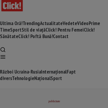
Ultima Oră!
Trending
Actualitate
Vedete
Video
Prime
Time
Sport
Stil de viață
Click! Pentru Femei
Click!
Sănătate
Click! Poftă Bună!
Contact
Război Ucraina-Rusia
Internațional
Fapt
divers
Tehnologie
Național
Sport