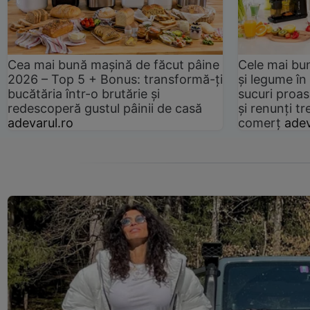
Cea mai bună mașină de făcut pâine
Cele mai bu
2026 – Top 5 + Bonus: transformă-ți
și legume în
bucătăria într-o brutărie și
sucuri proas
redescoperă gustul pâinii de casă
și renunți tr
adevarul.ro
comerț
adev