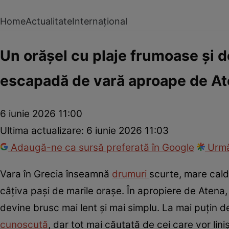
Home
Actualitate
Internațional
Un orășel cu plaje frumoase și d
escapadă de vară aproape de A
6 iunie 2026 11:00
Ultima actualizare:
6 iunie 2026 11:03
Adaugă-ne ca sursă preferată în Google
Urmă
Vara în Grecia înseamnă
drumuri
scurte, mare cald
câțiva pași de marile orașe. În apropiere de Atena, 
devine brusc mai lent și mai simplu. La mai puțin d
cunoscută
, dar tot mai căutată de cei care vor lin