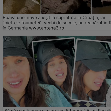
Epava unei nave a ieșit la suprafață în Croația, iar
"pietrele foametei", vechi de secole, au reapărut în R
în Germania
www.antena3.ro
„Să vă rugați pentru mine, am 5 tumori” Alina Pușcău