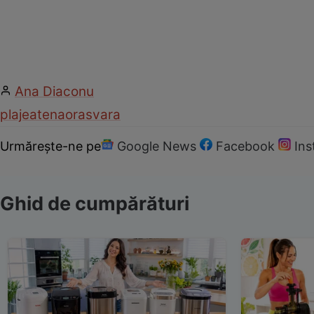
Ana Diaconu
plaje
atena
oras
vara
Urmărește-ne pe
Google News
Facebook
In
Ghid de cumpărături