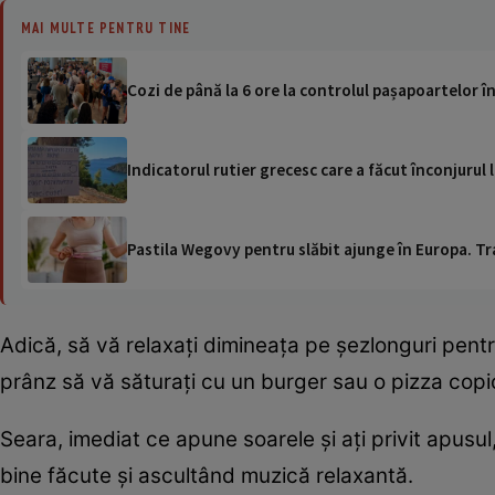
MAI MULTE PENTRU TINE
Cozi de până la 6 ore la controlul pașapoartelor î
Indicatorul rutier grecesc care a făcut înconjurul lu
Pastila Wegovy pentru slăbit ajunge în Europa. Tr
Adică, să vă relaxați dimineața pe șezlonguri pentru
prânz să vă săturați cu un burger sau o pizza copio
Seara, imediat ce apune soarele și ați privit apusul,
bine făcute și ascultând muzică relaxantă.