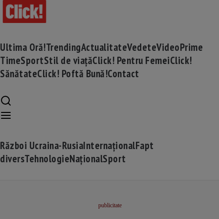
Ultima Oră!
Trending
Actualitate
Vedete
Video
Prime
Time
Sport
Stil de viață
Click! Pentru Femei
Click!
Sănătate
Click! Poftă Bună!
Contact
Război Ucraina-Rusia
Internațional
Fapt
divers
Tehnologie
Național
Sport