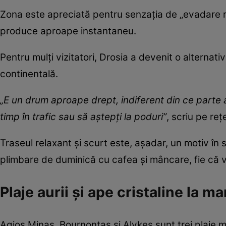
Zona este apreciată pentru senzația de „evadare ra
produce aproape instantaneu.
Pentru mulți vizitatori, Drosia a devenit o alternat
continentală.
„E un drum aproape drept, indiferent din ce parte a
timp în trafic sau să aștepți la poduri”
, scriu pe reț
Traseul relaxant și scurt este, așadar, un motiv în
plimbare de duminică cu cafea și mâncare, fie că v
Plaje aurii și ape cristaline la 
Agios Minas, Bournontas și Alykes sunt trei plaje ma