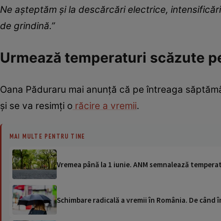
Ne așteptăm și la descărcări electrice, intensificăr
de grindină.”
Urmează temperaturi scăzute pe
Oana Păduraru mai anunță că pe întreaga săptămân
și se va resimți o
răcire a vremii
.
MAI MULTE PENTRU TINE
Vremea până la 1 iunie. ANM semnalează temperat
Schimbare radicală a vremii în România. De când în