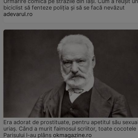
Urmărire comică pe străzile din Iași. Cum a reușit u
biciclist să fenteze poliția și să se facă nevăzut
adevarul.ro
Era adorat de prostituate, pentru apetitul său sexua
uriaș. Când a murit faimosul scriitor, toate cocotele
Parisului l-au plâns
okmagazine.ro