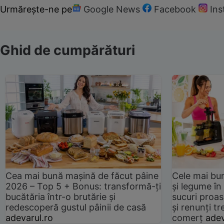
Urmărește-ne pe
Google News
Facebook
In
Ghid de cumpărături
Cea mai bună mașină de făcut pâine
Cele mai bu
2026 – Top 5 + Bonus: transformă-ți
și legume în
bucătăria într-o brutărie și
sucuri proas
redescoperă gustul pâinii de casă
și renunți tr
adevarul.ro
comerț
adev