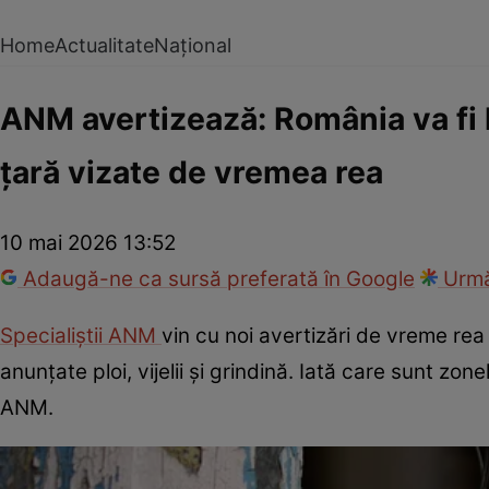
Home
Actualitate
Național
ANM avertizează: România va fi l
țară vizate de vremea rea
10 mai 2026 13:52
Adaugă-ne ca sursă preferată în Google
Urmă
Specialiștii ANM
vin cu noi avertizări de vreme re
anunțate ploi, vijelii și grindină. Iată care sunt z
ANM.