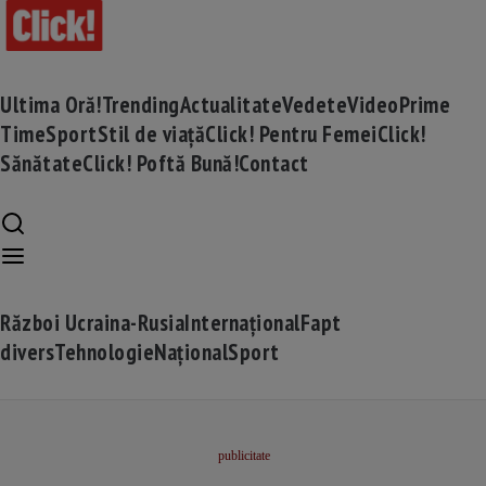
Ultima Oră!
Trending
Actualitate
Vedete
Video
Prime
Time
Sport
Stil de viață
Click! Pentru Femei
Click!
Sănătate
Click! Poftă Bună!
Contact
Război Ucraina-Rusia
Internațional
Fapt
divers
Tehnologie
Național
Sport