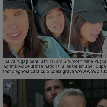
„Să vă rugați pentru mine, am 5 tumori” Alina Pușcău
lacrimi! Modelul internațional a lansat un apel, după
fost diagnosticată cu o boală gravă
www.wowbiz.r