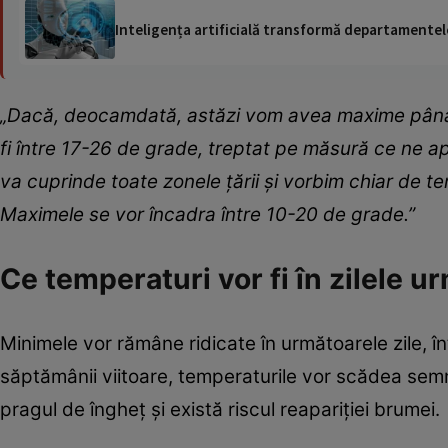
Inteligența artificială transformă departamentele
„Dacă, deocamdată, astăzi vom avea maxime până la
fi între 17-26 de grade, treptat pe măsură ce ne ap
va cuprinde toate zonele țării și vorbim chiar de t
Maximele se vor încadra între 10-20 de grade.”
Ce temperaturi vor fi în zilele 
Minimele vor rămâne ridicate în următoarele zile, înt
săptămânii viitoare, temperaturile vor scădea semn
pragul de îngheț și există riscul reapariției brumei.