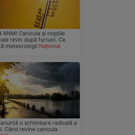
ă ANM! Canicula și nopțile
cale revin după furtuni. Ce
ă meteorologii
Național
nunță o schimbare radicală a
i. Când revine canicula