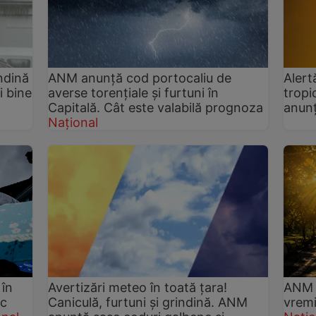
ndină
ANM anunță cod portocaliu de
Alert
i bine
averse torențiale și furtuni în
tropi
Capitală. Cât este valabilă prognoza
anunț
Național
 în
Avertizări meteo în toată țara!
ANM a
ac
Caniculă, furtuni și grindină. ANM
vremi