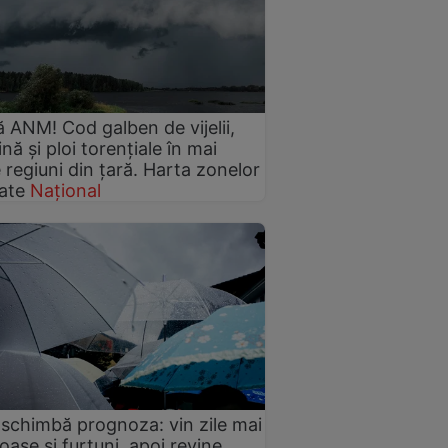
ă ANM! Cod galben de vijelii,
ină și ploi torențiale în mai
 regiuni din țară. Harta zonelor
ate
Național
chimbă prognoza: vin zile mai
oase și furtuni, apoi revine