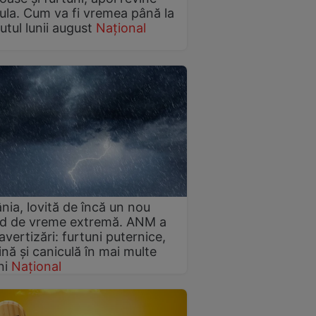
ula. Cum va fi vremea până la
utul lunii august
Național
ia, lovită de încă un nou
od de vreme extremă. ANM a
avertizări: furtuni puternice,
ină și caniculă în mai multe
ni
Național