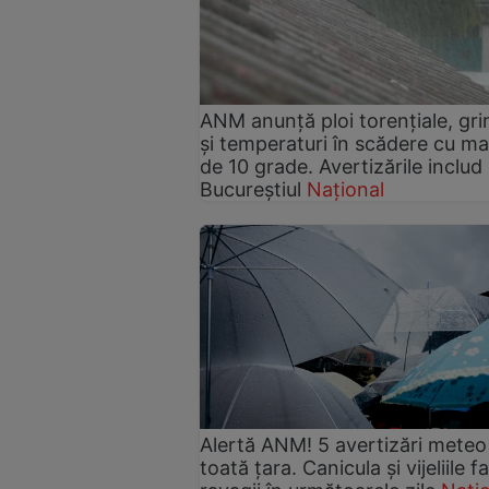
ANM anunță ploi torențiale, gri
și temperaturi în scădere cu ma
de 10 grade. Avertizările includ
Bucureștiul
Național
Alertă ANM! 5 avertizări meteo
toată țara. Canicula și vijeliile f