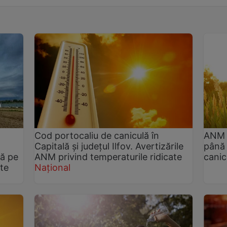
Cod portocaliu de caniculă în
ANM 
Capitală și județul Ilfov. Avertizările
până
nă pe
ANM privind temperaturile ridicate
canic
te
Național