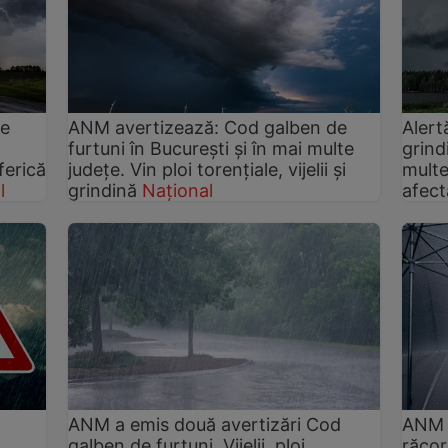
le
ANM avertizează: Cod galben de
Alert
furtuni în București și în mai multe
grind
ferică
județe. Vin ploi torențiale, vijelii și
multe
l
grindină
Național
afect
ANM a emis două avertizări Cod
ANM s
galben de furtuni. Vijelii, ploi
răcor