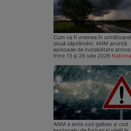
Cum va fi vremea în următoare
două săptămâni. ANM anunță
episoade de instabilitate atmos
între 13 și 26 iulie 2026
Naționa
ANM a emis cod galben și cod
portocaliu de furtuni și vijelii în