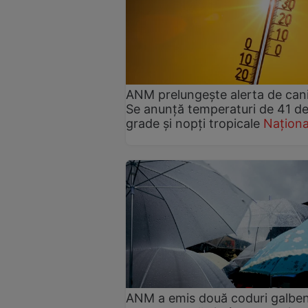
ANM prelungește alerta de cani
Se anunță temperaturi de 41 d
grade și nopți tropicale
Naționa
ANM a emis două coduri galbe