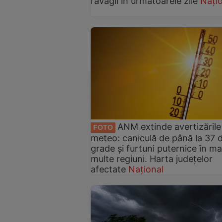
ravagii în următoarele zile
Nați
ANM extinde avertizările
FOTO
meteo: caniculă de până la 37 
grade și furtuni puternice în ma
multe regiuni. Harta județelor
afectate
Național