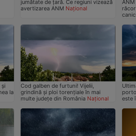
jumătate de țară. Ce regiuni vizează
ANM a
avertizarea ANM
Național
răcor
canic
 și
Cod galben de furtuni! Vijelii,
Ultim
mea la
grindină și ploi torențiale în mai
porto
multe județe din România
Național
este 