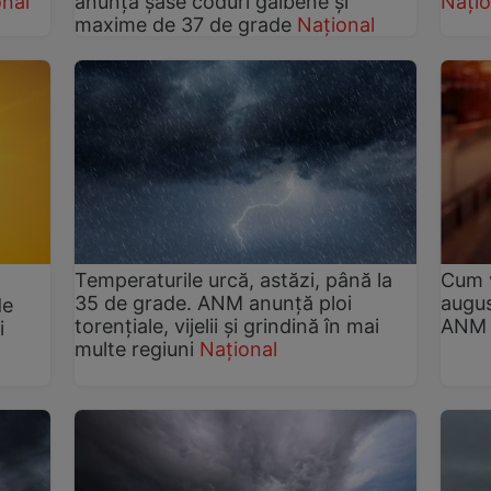
onal
anunță șase coduri galbene și
Națio
maxime de 37 de grade
Național
Temperaturile urcă, astăzi, până la
Cum v
35 de grade. ANM anunță ploi
augus
de
torențiale, vijelii și grindină în mai
ANM
i
multe regiuni
Național