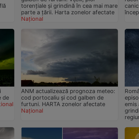
flă
torențiale și grindină în cea mai mare
canic
parte a țării. Harta zonelor afectate
încep
Național
i
ANM actualizează prognoza meteo:
Român
e de
cod portocaliu și cod galben de
epis
ional
furtuni. HARTA zonelor afectate
emis 
Național
grind
regiu