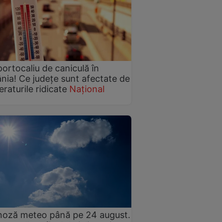
ortocaliu de caniculă în
ia! Ce județe sunt afectate de
raturile ridicate
Național
noză meteo până pe 24 august.