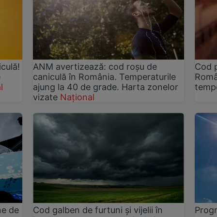
culă!
ANM avertizează: cod roșu de
Cod p
e
caniculă în România. Temperaturile
Român
l
ajung la 40 de grade. Harta zonelor
tempe
vizate
Național
ne de
Cod galben de furtuni și vijelii în
Prog