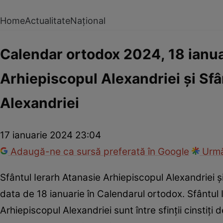
Home
Actualitate
Național
Calendar ortodox 2024, 18 ianuari
Arhiepiscopul Alexandriei și Sfâ
Alexandriei
17 ianuarie 2024 23:04
Adaugă-ne ca sursă preferată în Google
Urmă
Sfântul Ierarh Atanasie Arhiepiscopul Alexandriei și
data de 18 ianuarie în Calendarul ortodox. Sfântul I
Arhiepiscopul Alexandriei sunt între sfinții cinstiț