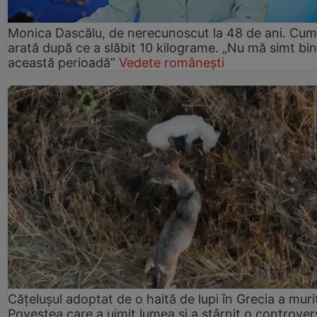
Monica Dascălu, de nerecunoscut la 48 de ani. Cum
arată după ce a slăbit 10 kilograme. „Nu mă simt bin
această perioadă”
Vedete românești
Cățelușul adoptat de o haită de lupi în Grecia a muri
Povestea care a uimit lumea și a stârnit o controver