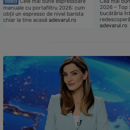
Cele mai bune espressoare
Cea mai bun
VIDEO
2026 – Top 
manuale cu portafiltru 2026: cum
bucătăria înt
obții un espresso de nivel barista
redescoperă 
chiar la tine acasă
adevarul.ro
adevarul.ro