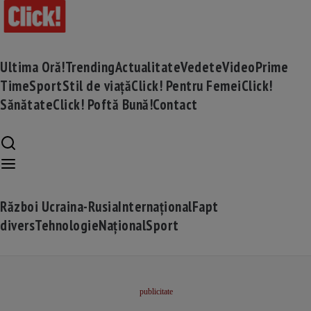
Ultima Oră!
Trending
Actualitate
Vedete
Video
Prime
Time
Sport
Stil de viață
Click! Pentru Femei
Click!
Sănătate
Click! Poftă Bună!
Contact
Război Ucraina-Rusia
Internațional
Fapt
divers
Tehnologie
Național
Sport