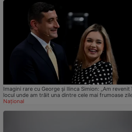
Imagini rare cu George și Ilinca Simion: „Am revenit 
locul unde am trăit una dintre cele mai frumoase zil
Național