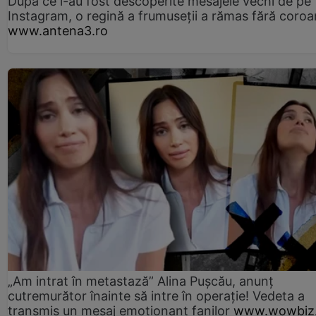
După ce i-au fost descoperite mesajele vechi de pe
Instagram, o regină a frumuseții a rămas fără coro
www.antena3.ro
„Am intrat în metastază” Alina Pușcău, anunț
cutremurător înainte să intre în operație! Vedeta a
transmis un mesaj emoționant fanilor
www.wowbiz.