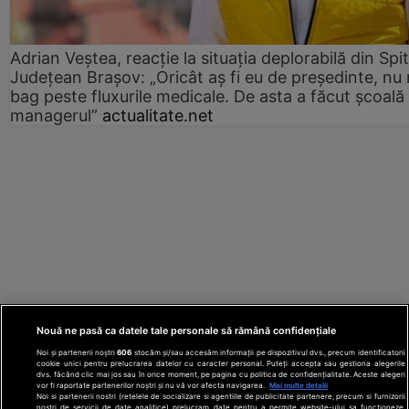
Adrian Veștea, reacție la situația deplorabilă din Spit
Județean Brașov: „Oricât aș fi eu de președinte, nu
bag peste fluxurile medicale. De asta a făcut școală
managerul”
actualitate.net
Nouă ne pasă ca datele tale personale să rămână confidențiale
Noi și partenerii noștri
606
stocăm și/sau accesăm informații pe dispozitivul dvs., precum identificatorii
cookie unici pentru prelucrarea datelor cu caracter personal. Puteți accepta sau gestiona alegerile
dvs. făcând clic mai jos sau în orice moment, pe pagina cu politica de confidențialitate. Aceste alegeri
vor fi raportate partenerilor noștri și nu vă vor afecta navigarea.
Mai multe detalii
Noi si partenerii nostri (retelele de socializare si agentiile de publicitate partenere, precum si furnizorii
nostri de servicii de date analitice) prelucram date pentru a permite website-ului sa functioneze,