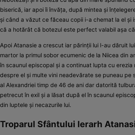
biserică, iar apoi îi învăța, după mintea și înțelege
și când a văzut ce făceau copii i-a chemat la el și 
că a hotărât că botezul este perfect valabil așa că 
Apoi Atanasie a crescut iar părinții lui l-au dăruit l
martor la primul sobor ecumenic de la Niicea din an
în scaunul episcopal și a continuat lupta cu erezi
despre el și multe vini neadevărate se puneau pe s
al Alexandriei timp de 46 de ani dar datorită tulbur
petrecut în exil și a lăsat după el în scaunul episc
din luptele și necazurile lui.
Troparul Sfântului Ierarh Atanas