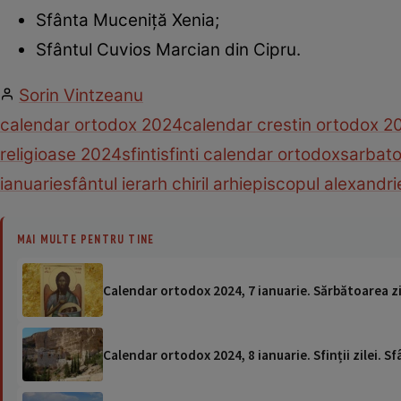
Sfânta Muceniță Xenia;
Sfântul Cuvios Marcian din Cipru.
Sorin Vintzeanu
calendar ortodox 2024
calendar crestin ortodox 2
religioase 2024
sfinti
sfinti calendar ortodox
sarbato
ianuarie
sfântul ierarh chiril arhiepiscopul alexandri
MAI MULTE PENTRU TINE
Calendar ortodox 2024, 7 ianuarie. Sărbătoarea zi
Calendar ortodox 2024, 8 ianuarie. Sfinții zilei.