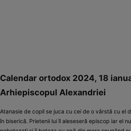
Calendar ortodox 2024, 18 ianuar
Arhiepiscopul Alexandriei
Atanasie de copil se juca cu cei de o vârstă cu el
în biserică. Prietenii lui îl aleseseră episcop iar el 
nebotezați și îi boteza cu apă din mare spunând cuv