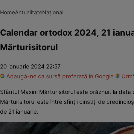
Home
Actualitate
Național
Calendar ortodox 2024, 21 ianuari
Mărturisitorul
20 ianuarie 2024 22:57
Adaugă-ne ca sursă preferată în Google
Urmă
Sfântul Maxim Mărturisitorul este prăznuit la data
Mărturisitorul este între sfinții cinstiți de credin
de 21 ianuarie.