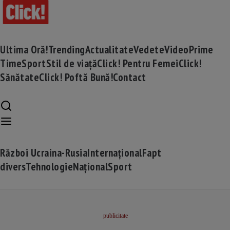
Ultima Oră!
Trending
Actualitate
Vedete
Video
Prime
Time
Sport
Stil de viață
Click! Pentru Femei
Click!
Sănătate
Click! Poftă Bună!
Contact
Război Ucraina-Rusia
Internațional
Fapt
divers
Tehnologie
Național
Sport