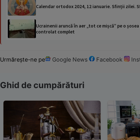
Calendar ortodox 2024, 12 ianuarie. Sfinții zilei.
Ucrainenii aruncă în aer „tot ce mișcă” pe o șose
controlat complet
Urmărește-ne pe
Google News
Facebook
In
Ghid de cumpărături