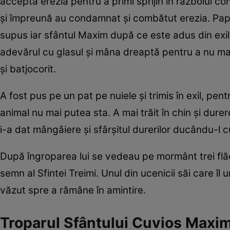
acceptă erezia pentru a primi sprijin în războiul co
și împreună au condamnat și combătut erezia. Papa 
supus iar sfântul Maxim după ce este adus din exil
adevărul cu glasul și mâna dreaptă pentru a nu mai
și batjocorit.
A fost pus pe un pat pe nuiele și trimis în exil, pen
animal nu mai putea sta. A mai trăit în chin și dure
i-a dat mângâiere și sfârșitul durerilor ducându-l c
După îngroparea lui se vedeau pe mormânt trei flăc
semn al Sfintei Treimi. Unul din ucenicii săi care îl 
văzut spre a rămâne în amintire.
Troparul Sfântului Cuvios Maxim