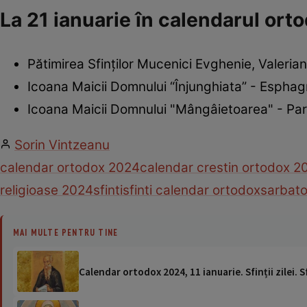
La 21 ianuarie în calendarul or
Pătimirea Sfinților Mucenici Evghenie, Valerian
Icoana Maicii Domnului “Înjunghiata” - Esphag
Icoana Maicii Domnului "Mângâietoarea" - Pa
Sorin Vintzeanu
calendar ortodox 2024
calendar crestin ortodox 2
religioase 2024
sfinti
sfinti calendar ortodox
sarbato
MAI MULTE PENTRU TINE
Calendar ortodox 2024, 11 ianuarie. Sfinții zilei. 