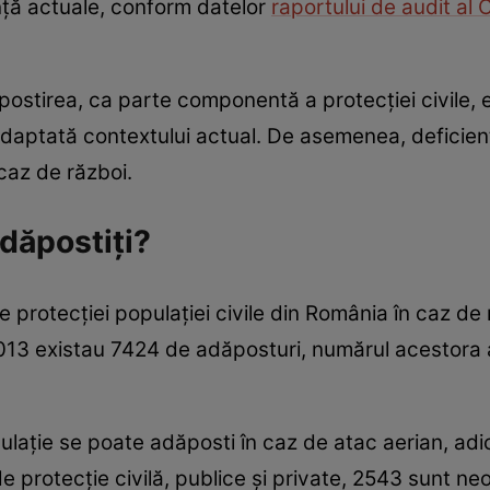
ță actuale, conform datelor
raportului de audit al C
ăpostirea, ca parte componentă a protecției civile, 
e adaptată contextului actual. De asemenea, deficien
 caz de război.
adăpostiți?
 protecţiei populaţiei civile din România în caz d
013 existau 7424 de adăposturi, numărul acestora a
ulație se poate adăposti în caz de atac aerian, ad
e protecţie civilă, publice şi private, 2543 sunt ne