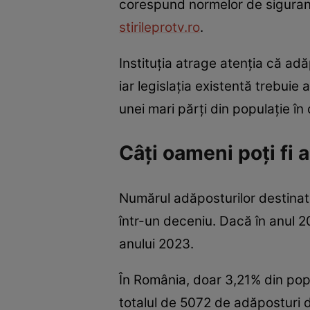
corespund normelor de siguran
stirileprotv.ro
.
Instituția atrage atenția că ad
iar legislația existentă trebui
unei mari părți din populație în
Câți oameni poți fi 
Numărul adăposturilor destinate
într-un deceniu. Dacă în anul 2
anului 2023.
În România, doar 3,21% din pop
totalul de 5072 de adăposturi d