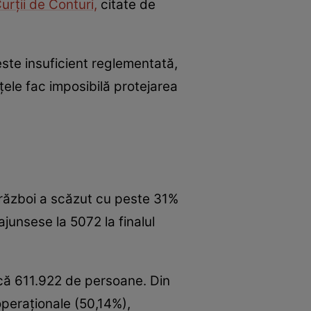
urții de Conturi,
citate de
este insuficient reglementată,
țele fac imposibilă protejarea
e război a scăzut cu peste 31%
junsese la 5072 la finalul
ică 611.922 de persoane. Din
operaţionale (50,14%),