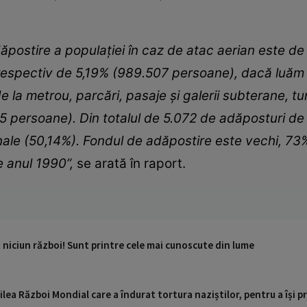
ăpostire a populaţiei în caz de atac aerian este de
respectiv de 5,19% (989.507 persoane), dacă luăm î
e la metrou, parcări, pasaje şi galerii subterane, tun
5 persoane). Din totalul de 5.072 de adăposturi de p
nale (50,14%). Fondul de adăpostire este vechi, 73
e anul 1990”,
se arată în raport.
t niciun război! Sunt printre cele mai cunoscute din lume
ilea Război Mondial care a îndurat tortura naziștilor, pentru a își pr