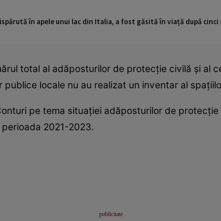
ispărută în apele unui lac din Italia, a fost găsită în viață după cin
ul total al adăposturilor de protecție civilă și al c
r publice locale nu au realizat un inventar al spații
onturi pe tema situaţiei adăposturilor de protecţie 
at perioada 2021-2023.