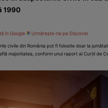
ă 1990
ie
Național
Sport
ă în Google
Urmărește-ne pe Discover
ile civile din România pot fi folosite doar la jumăta
află majoritatea, conform unui raport al Curţii de 