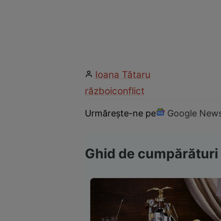
Ioana Tătaru
război
conflict
Urmărește-ne pe
Google New
Ghid de cumpărături