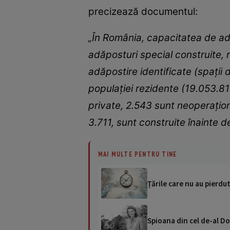
precizează documentul:
„În România, capacitatea de ad
adăposturi special construite, 
adăpostire identificate (spaţii d
populaţiei rezidente (19.053.81
private, 2.543 sunt neoperaţio
3.711, sunt construite înainte d
MAI MULTE PENTRU TINE
Țările care nu au pierdu
Spioana din cel de-al Do