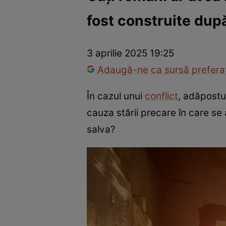
fost construite dup
Război Ucraina-Rusia
Internațional
Fapt divers
Tehnolog
3 aprilie 2025 19:25
Adaugă-ne ca sursă preferat
În cazul unui
conflict
, adăpostur
cauza stării precare în care se 
salva?