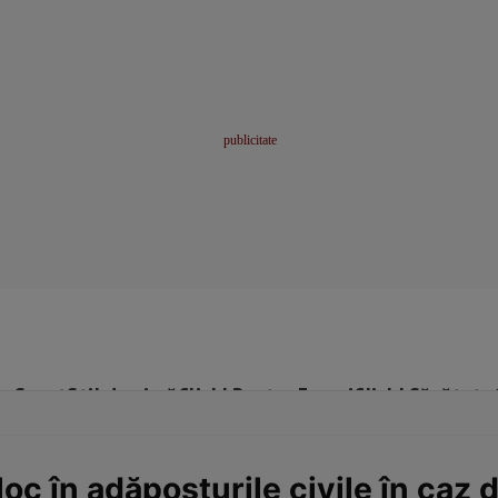
me
Sport
Stil de viață
Click! Pentru Femei
Click! Sănătate
loc în adăposturile civile în caz 