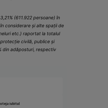
 3,21% (611.922 persoane) în
n considerare şi alte spaţii de
eluri etc.) raportat la totalul
rotecţie civilă, publice şi
% din adăposturi, respectiv
oteja iubitul