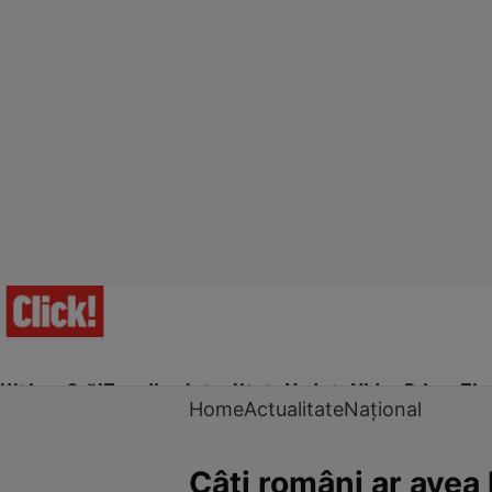
Ultima Oră!
Trending
Actualitate
Vedete
Video
Prime Ti
Home
Actualitate
Național
Câți români ar avea 