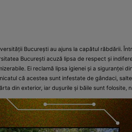
versității București au ajuns la capătul răbdării. Înt
sitatea Bucureşti acuză lipsa de respect și indifere
zerabile. Ei reclamă lipsa igienei și a siguranţei din 
nicatul că acestea sunt infestate de gândaci, saltel
rta din exterior, iar duşurile şi băile sunt folosite, 