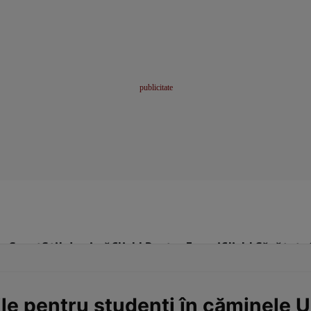
me
Sport
Stil de viață
Click! Pentru Femei
Click! Sănătate
le pentru studenți în căminele Un