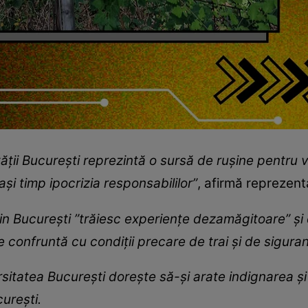
ăţii Bucureşti reprezintă o sursă de ruşine pentru
laşi timp ipocrizia responsabililor”
, afirmă reprezenta
in Bucureşti ”trăiesc experienţe dezamăgitoare” şi d
confruntă cu condiţii precare de trai şi de siguran
rsitatea Bucureşti doreşte să-şi arate indignarea şi
ureşti.