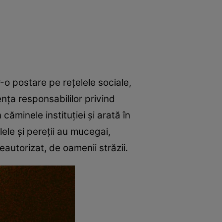
r-o postare pe rețelele sociale,
nța responsabililor privind
căminele instituţiei și arată în
ele şi pereţii au mucegai,
neautorizat, de oamenii străzii.