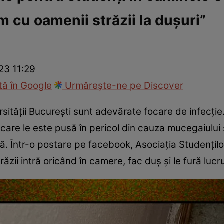
m cu oamenii străzii la dușuri”
ie
Național
Sport
23 11:29
ă în Google
Urmărește-ne pe Discover
sității București sunt adevărate focare de infecție.
care le este pusă în pericol din cauza mucegaiului 
anță. Într-o postare pe facebook, Asociaţia Studenţil
ăzii intră oricând în camere, fac duș și le fură lucru