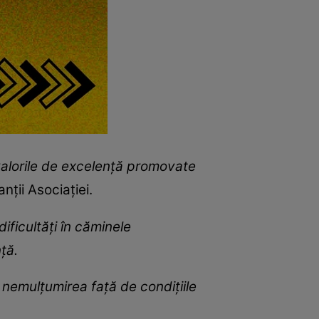
 valorile de excelenţă promovate
nţii Asociaţiei.
ificultăţi în căminele
ţă.
 nemulţumirea faţă de condiţiile