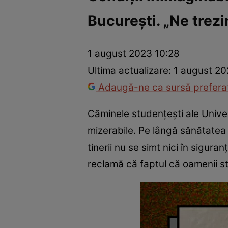
București. „Ne trezi
Război Ucraina-Rusia
Internațional
Fapt divers
Tehnolog
1 august 2023 10:28
Ultima actualizare:
1 august 20
Adaugă-ne ca sursă preferat
Căminele studențești ale Univer
mizerabile. Pe lângă sănătatea 
tinerii nu se simt nici în sigur
reclamă că faptul că oamenii str