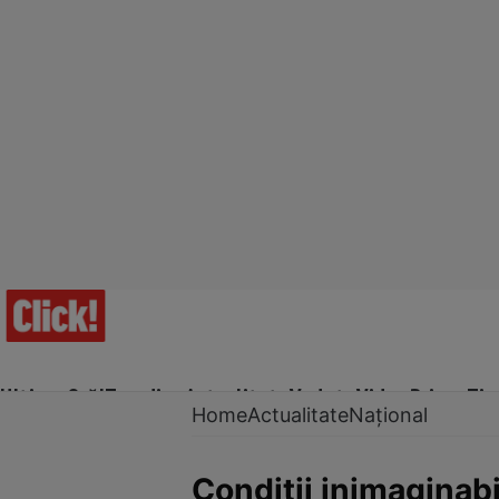
Ultima Oră!
Trending
Actualitate
Vedete
Video
Prime Ti
Home
Actualitate
Național
Condiții inimaginabi