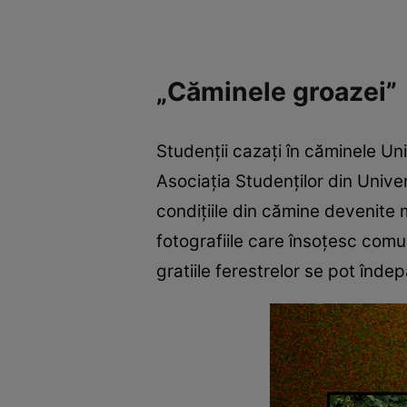
„Căminele groazei”
Studenții cazați în căminele Uni
Asociaţia Studenţilor din Univer
condițiile din cămine devenite mi
fotografiile care însoțesc comu
gratiile ferestrelor se pot îndepă