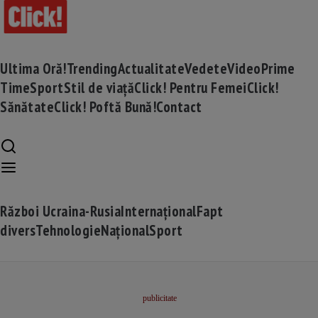
Ultima Oră!
Trending
Actualitate
Vedete
Video
Prime
Time
Sport
Stil de viață
Click! Pentru Femei
Click!
Sănătate
Click! Poftă Bună!
Contact
Război Ucraina-Rusia
Internațional
Fapt
divers
Tehnologie
Național
Sport