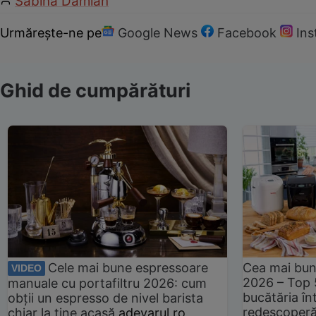
Sabina Damian
Urmărește-ne pe
Google News
Facebook
In
Ghid de cumpărături
Cele mai bune espressoare
Cea mai bun
VIDEO
2026 – Top 
manuale cu portafiltru 2026: cum
bucătăria înt
obții un espresso de nivel barista
redescoperă 
chiar la tine acasă
adevarul.ro