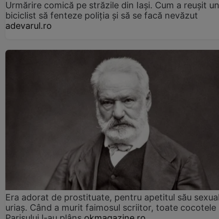
Urmărire comică pe străzile din Iași. Cum a reușit u
biciclist să fenteze poliția și să se facă nevăzut
adevarul.ro
Era adorat de prostituate, pentru apetitul său sexua
uriaș. Când a murit faimosul scriitor, toate cocotele
Parisului l-au plâns
okmagazine.ro