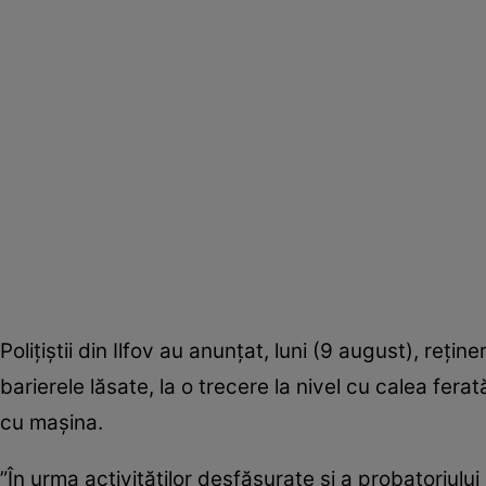
Poliţiştii din Ilfov au anunţat, luni (9 august), reţi
barierele lăsate, la o trecere la nivel cu calea ferat
cu maşina.
”În urma activităţilor desfăşurate şi a probatoriului a