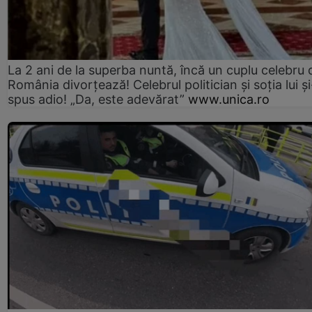
La 2 ani de la superba nuntă, încă un cuplu celebru 
România divorțează! Celebrul politician și soția lui ș
spus adio! „Da, este adevărat”
www.unica.ro