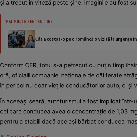
şi a trecut în viteză peste şine. Imaginile au fost
MAI MULTE PENTRU TINE
Cât a costat-o pe o româncă o vizită la urgențe în
Conform CFR, totul s-a petrecut cu puţin timp înain
oră, oficialii companiei naţionale de căi ferate atr
în pericol nu doar vieţile conducătorilor auto, ci şi 
În aceeaşi seară, autoturismul a fost implicat într-u
cel care conducea avea o concentraţie de 1,03 mg al
pentru a stabili dacă acelaşi bărbat conducea maşi