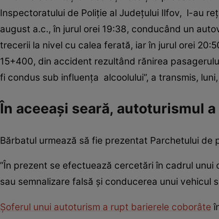
Inspectoratului de Poliţie al Judeţului Ilfov, l-au r
august a.c., în jurul orei 19:38, conducând un auto
trecerii la nivel cu calea ferată, iar în jurul orei 2
15+400, din accident rezultând rănirea pasagerului 
fi condus sub influenţa alcoolului”, a transmis, luni, 
În aceeaşi seară, autoturismul a 
Bărbatul urmează să fie prezentat Parchetului de 
”În prezent se efectuează cercetări în cadrul unui d
sau semnalizare falsă şi conducerea unui vehicul sub 
Şoferul unui autoturism a rupt barierele coborâte
î