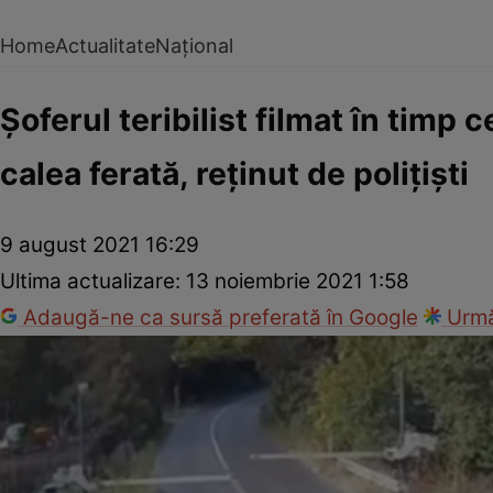
Home
Actualitate
Național
Șoferul teribilist filmat în timp c
calea ferată, reţinut de polițiști
9 august 2021 16:29
Ultima actualizare:
13 noiembrie 2021 1:58
Adaugă-ne ca sursă preferată în Google
Urmă