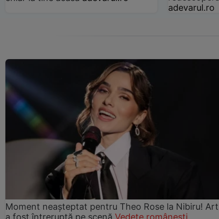
adevarul.ro
Moment neașteptat pentru Theo Rose la Nibiru! Art
a fost întreruptă pe scenă
Vedete românești