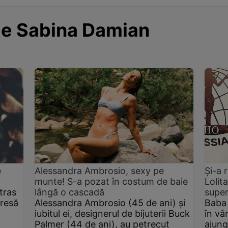
de Sabina Damian
e
Alessandra Ambrosio, sexy pe
Și-a 
munte! S-a pozat în costum de baie
Lolit
tras
lângă o cascadă
supe
presă
Alessandra Ambrosio (45 de ani) și
Baba 
iubitul ei, designerul de bijuterii Buck
în vâ
Palmer (44 de ani), au petrecut
ajung