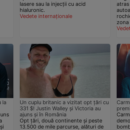
lasere sau la injecții cu acid
atras 
hialuronic.
autoa
Vedete internaționale
rochi
zona 
Vedet
 la
Un cuplu britanic a vizitat opt țări cu
Carme
331 $! Justin Walley și Victoria au
premi
juns
ajuns și în România
Carme
a
Opt țări, două continente și peste
demon
și
13.500 de mile parcurse, alături de
bombă