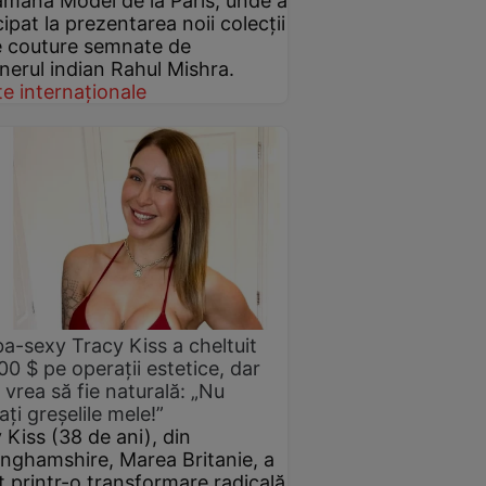
mâna Modei de la Paris, unde a
cipat la prezentarea noii colecții
 couture semnate de
nerul indian Rahul Mishra.
e internaționale
-sexy Tracy Kiss a cheltuit
00 $ pe operații estetice, dar
vrea să fie naturală: „Nu
ați greșelile mele!”
 Kiss (38 de ani), din
nghamshire, Marea Britanie, a
t printr-o transformare radicală