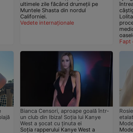
ultimele zile făcând drumeții pe
între
Muntele Shasta din nordul
câști
Californiei.
Lolit
Vedete internaționale
proce
medic
oasel
Fapt 
e
Bianca Censori, aproape goală într-
Rosie
plajă
un club din Ibiza! Soția lui Kanye
etala
West a șocat cu ținuta ei
Model
Soția rapperului Kanye West a
Model