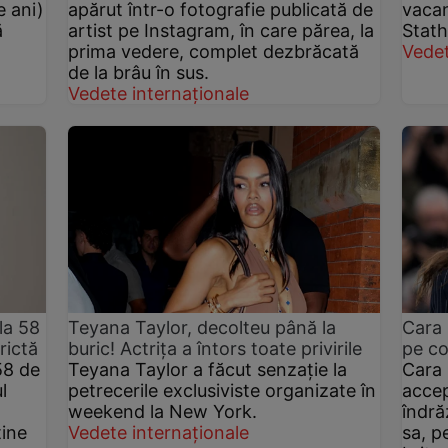
e ani)
apărut într-o fotografie publicată de
vacan
ă
artist pe Instagram, în care părea, la
Statha
prima vedere, complet dezbrăcată
Vedet
de la brâu în sus.
Vedete internaționale
la 58
Teyana Taylor, decolteu până la
Cara 
rictă
buric! Actrița a întors toate privirile
pe co
58 de
Teyana Taylor a făcut senzație la
Cara 
l
petrecerile exclusiviste organizate în
accep
weekend la New York.
îndră
ține
Vedete internaționale
sa, p