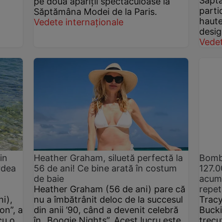
Săptă
pe două apariții spectaculoase la
parti
Săptămâna Modei de la Paris.
haute
Vedete internaționale
desig
Vedet
in
Heather Graham, siluetă perfectă la
Bomba
rdea
56 de ani! Ce bine arată în costum
127.0
de baie
acum 
Heather Graham (56 de ani) pare că
repet
i),
nu a îmbătrânit deloc de la succesul
Tracy
on”, a
din anii ’90, când a devenit celebră
Bucki
cu o
în „Boogie Nights”. Acest lucru este
trecu