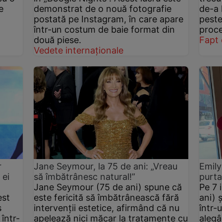
e
demonstrat de o nouă fotografie
de-a 
postată pe Instagram, în care apare
peste
într-un costum de baie format din
proce
două piese.
Fapt 
Vedete internaționale
r
Jane Seymour, la 75 de ani: „Vreau
Emily
 ei
să îmbătrânesc natural!”
purta
Jane Seymour (75 de ani) spune că
Pe 7 
est
este fericită să îmbătrânească fără
ani) 
s
intervenții estetice, afirmând că nu
într-
într-
apelează nici măcar la tratamente cu
alegâ