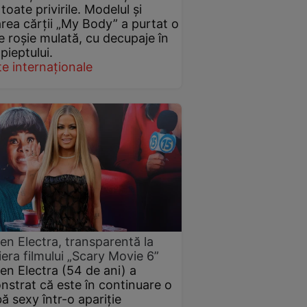
toate privirile. Modelul și
rea cărții „My Body” a purtat o
e roșie mulată, cu decupaje în
pieptului.
e internaționale
n Electra, transparentă la
era filmului „Scary Movie 6”
n Electra (54 de ani) a
strat că este în continuare o
 sexy într-o apariție