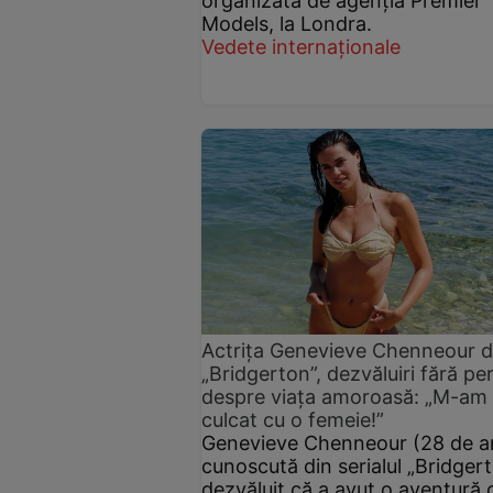
organizată de agenția Premier
Models, la Londra.
Vedete internaționale
Actrița Genevieve Chenneour d
„Bridgerton”, dezvăluiri fără pe
despre viața amoroasă: „M-am
culcat cu o femeie!”
Genevieve Chenneour (28 de an
cunoscută din serialul „Bridgert
dezvăluit că a avut o aventură 