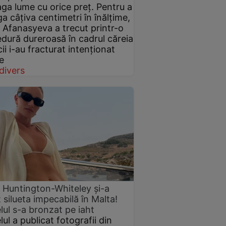
aga lume cu orice preț. Pentru a
ga câțiva centimetri în înălțime,
a Afanasyeva a trecut printr-o
dură dureroasă în cadrul căreia
ii i-au fracturat intenționat
e
divers
 Huntington-Whiteley și-a
t silueta impecabilă în Malta!
ul s-a bronzat pe iaht
ul a publicat fotografii din