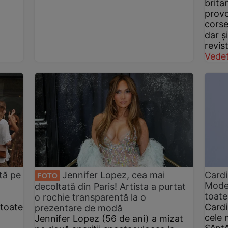
brita
provo
corse
dar ș
revist
Vedet
tă pe
Jennifer Lopez, cea mai
Cardi
FOTO
Modei
decoltată din Paris! Artista a purtat
toate 
o rochie transparentă la o
 toate
Cardi
prezentare de modă
cele 
Jennifer Lopez (56 de ani) a mizat