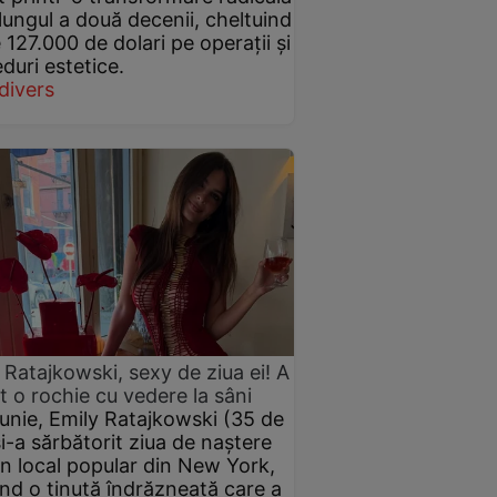
lungul a două decenii, cheltuind
 127.000 de dolari pe operații și
duri estetice.
divers
 Ratajkowski, sexy de ziua ei! A
t o rochie cu vedere la sâni
iunie, Emily Ratajkowski (35 de
și-a sărbătorit ziua de naștere
un local popular din New York,
nd o ținută îndrăzneață care a