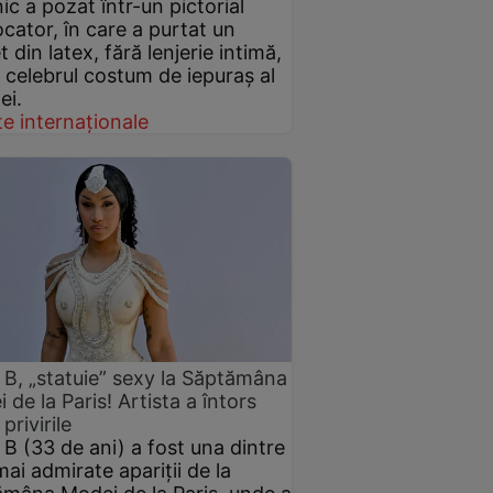
nic a pozat într-un pictorial
cator, în care a purtat un
t din latex, fără lenjerie intimă,
i celebrul costum de iepuraș al
ei.
e internaționale
 B, „statuie” sexy la Săptămâna
 de la Paris! Artista a întors
privirile
 B (33 de ani) a fost una dintre
mai admirate apariții de la