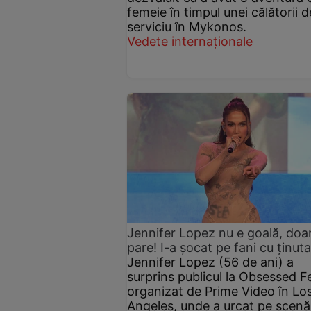
femeie în timpul unei călătorii d
serviciu în Mykonos.
Vedete internaționale
Jennifer Lopez nu e goală, doa
pare! I-a șocat pe fani cu ținuta
Jennifer Lopez (56 de ani) a
surprins publicul la Obsessed F
organizat de Prime Video în Lo
Angeles, unde a urcat pe scenă 