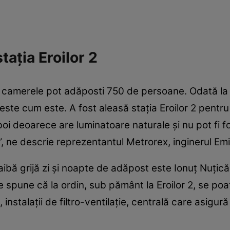
tația Eroilor 2
și camerele pot adăposti 750 de persoane. Odată la tr
este cum este. A fost aleasă stația Eroilor 2 pent
oi deoarece are luminatoare naturale și nu pot fi fo
i”, ne descrie reprezentantul Metrorex, inginerul Em
aibă grijă zi și noapte de adăpost este Ionuț Nuțică
ne spune că la ordin, sub pământ la Eroilor 2, se po
, instalații de filtro-ventilație, centrală care asigu
.