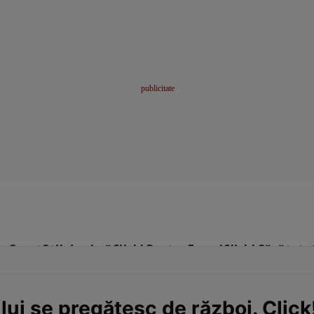
me
Sport
Stil de viață
Click! Pentru Femei
Click! Sănătate
i se pregătesc de război. Click! 