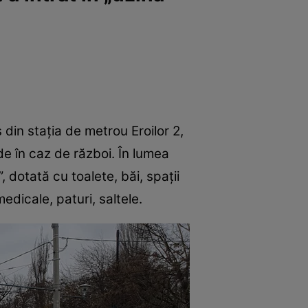
s din stația de metrou Eroilor 2,
e în caz de război. În lumea
, dotată cu toalete, băi, spații
edicale, paturi, saltele.