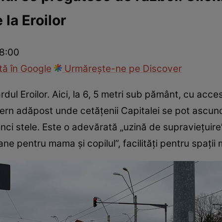
 la Eroilor
ie
Național
Sport
 8:00
ă în Google
Urmărește-ne pe Discover
rdul Eroilor. Aici, la 6, 5 metri sub pământ, cu acce
ern adăpost unde cetățenii Capitalei se pot ascund
 cinci stele. Este o adevărată „uzină de supraviețuire”
ne pentru mama și copilul”, facilități pentru spații m