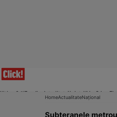
Ultima Oră!
Trending
Actualitate
Vedete
Video
Prime Ti
Home
Actualitate
Național
Subteranele metroulu