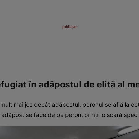
efugiat în adăpostul de elită al m
 mult mai jos decât adăpostul, peronul se află la cot
n adăpost se face de pe peron, printr-o scară speci