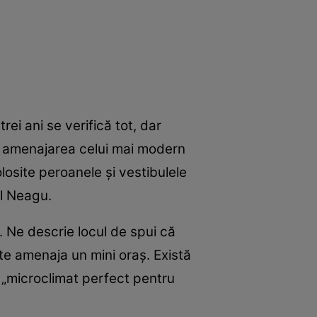
ei ani se verifică tot, dar
ru amenajarea celui mai modern
losite peroanele și vestibulele
il Neagu.
. Ne descrie locul de spui că
ate amenaja un mini oraș. Există
ră „microclimat perfect pentru