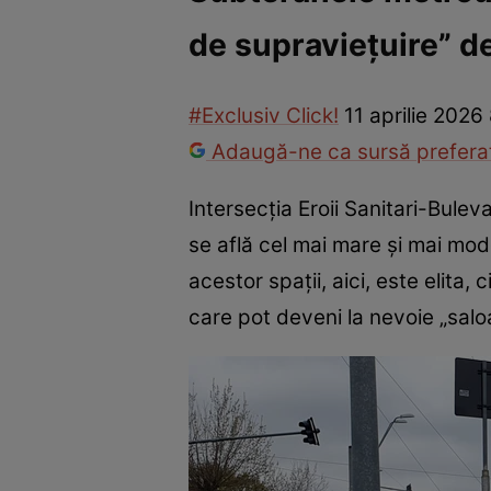
de supraviețuire” de
Război Ucraina-Rusia
Internațional
Fapt divers
Tehnolog
#Exclusiv Click!
11 aprilie 2026
Adaugă-ne ca sursă preferat
Intersecția Eroii Sanitari-Buleva
se află cel mai mare și mai mod
acestor spații, aici, este elita,
care pot deveni la nevoie „saloa