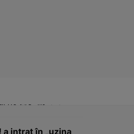
Click! Poftă Bună!
Contact
a intrat în „uzina