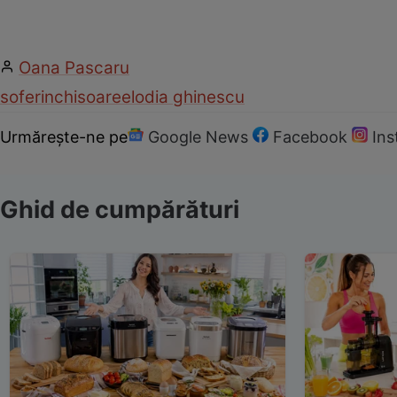
Oana Pascaru
sofer
inchisoare
elodia ghinescu
Urmărește-ne pe
Google News
Facebook
In
Ghid de cumpărături