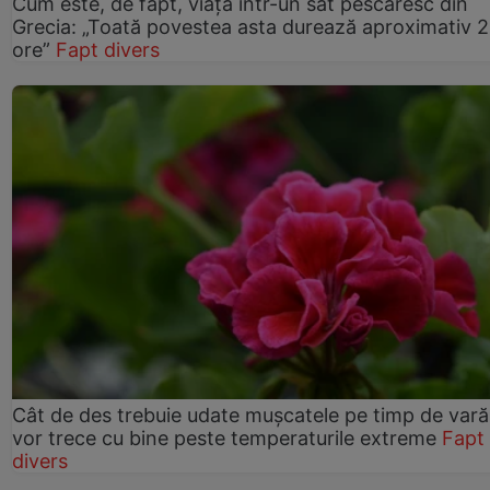
Cum este, de fapt, viața într-un sat pescăresc din
Grecia: „Toată povestea asta durează aproximativ 
ore”
Fapt divers
Cât de des trebuie udate mușcatele pe timp de vară
vor trece cu bine peste temperaturile extreme
Fapt
divers