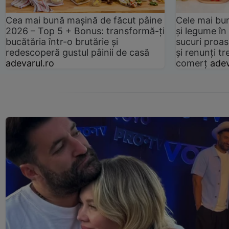
Cea mai bună mașină de făcut pâine
Cele mai bu
2026 – Top 5 + Bonus: transformă-ți
și legume în
bucătăria într-o brutărie și
sucuri proas
redescoperă gustul pâinii de casă
și renunți tr
adevarul.ro
comerț
adev