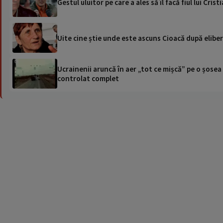
Gestul uluitor pe care a ales să îl facă fiul lui Cri
Uite cine știe unde este ascuns Cioacă după eliber
Ucrainenii aruncă în aer „tot ce mișcă” pe o șose
controlat complet