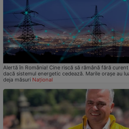
Alertă în România! Cine riscă să rămână fără curent
dacă sistemul energetic cedează. Marile orașe au lu
deja măsuri
Național