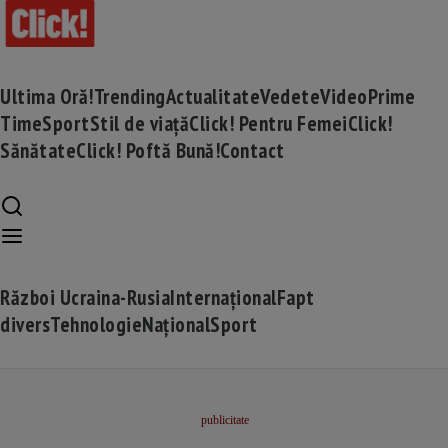
Ultima Oră!
Trending
Actualitate
Vedete
Video
Prime
Time
Sport
Stil de viață
Click! Pentru Femei
Click!
Sănătate
Click! Poftă Bună!
Contact
Război Ucraina-Rusia
Internațional
Fapt
divers
Tehnologie
Național
Sport