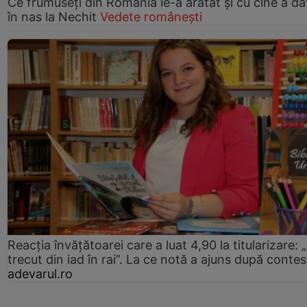
Ce frumuseți din România le-a arătat și cu cine a da
în nas la Nechit
Vedete românești
Reacția învățătoarei care a luat 4,90 la titularizare:
trecut din iad în rai”. La ce notă a ajuns după contes
adevarul.ro