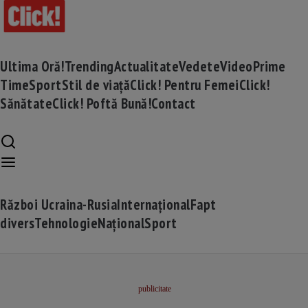
Ultima Oră!
Trending
Actualitate
Vedete
Video
Prime
Time
Sport
Stil de viață
Click! Pentru Femei
Click!
Sănătate
Click! Poftă Bună!
Contact
Război Ucraina-Rusia
Internațional
Fapt
divers
Tehnologie
Național
Sport