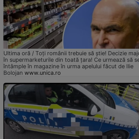
Ultima oră / Toți românii trebuie să știe! Decizie maj
în supermarketurile din toată țara! Ce urmează să s
întâmple în magazine în urma apelului făcut de Ilie
Bolojan
www.unica.ro