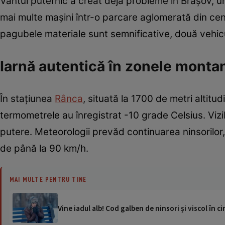
Vântul puternic a creat deja probleme în Brașov, un
mai multe mașini într-o parcare aglomerată din centr
pagubele materiale sunt semnificative, două vehicul
Iarnă autentică în zonele monta
În stațiunea
Rânca
, situată la 1700 de metri altitu
termometrele au înregistrat -10 grade Celsius. Vizib
putere. Meteorologii prevăd continuarea ninsorilor
de până la 90 km/h.
MAI MULTE PENTRU TINE
Vine iadul alb! Cod galben de ninsori și viscol în 