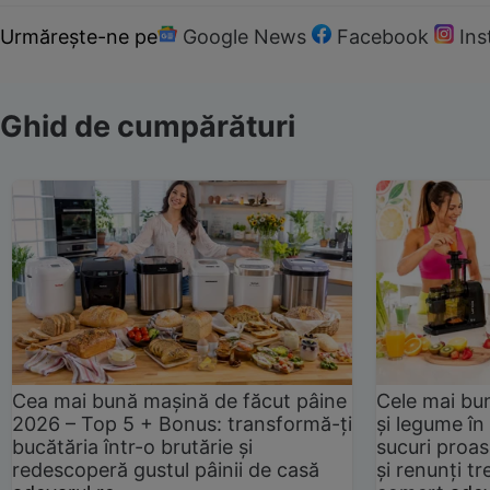
Urmărește-ne pe
Google News
Facebook
In
Ghid de cumpărături
Cea mai bună mașină de făcut pâine
Cele mai bu
2026 – Top 5 + Bonus: transformă-ți
și legume în
bucătăria într-o brutărie și
sucuri proas
redescoperă gustul pâinii de casă
și renunți tr