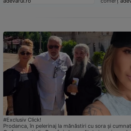
adevarul.ro
comerț
adev
#Exclusiv Click!
Prodanca, în pelerinaj la mănăstiri cu sora și cumnat