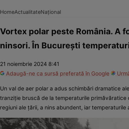
Home
Actualitate
Național
Vortex polar peste România. A fo
ninsori. În București temperaturi
21 noiembrie 2024 8:41
Adaugă-ne ca sursă preferată în Google
Urmă
Un val de aer polar a adus schimbări dramatice a
tranziție bruscă de la temperaturile primăvăratice di
regiuni ale țării, a nins abundent, iar temperaturile