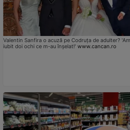
Valentin Sanfira o acuză pe Codruța de adulter? 'A
iubit doi ochi ce m-au înșelat!'
www.cancan.ro