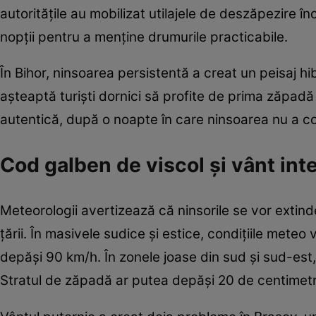
autoritățile au mobilizat utilajele de deszăpezire î
nopții pentru a menține drumurile practicabile.
În Bihor, ninsoarea persistentă a creat un peisaj hi
așteaptă turiști dornici să profite de prima zăpadă a
autentică, după o noapte în care ninsoarea nu a co
Cod galben de viscol și vânt int
Meteorologii avertizează că ninsorile se vor extind
țării. În masivele sudice și estice, condițiile meteo
depăși 90 km/h. În zonele joase din sud și sud-est, 
Stratul de zăpadă ar putea depăși 20 de centimetri