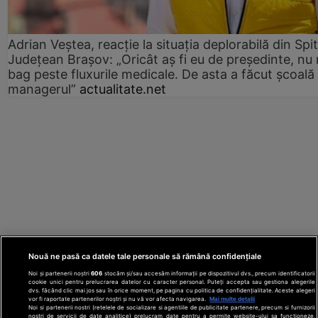
Adrian Veștea, reacție la situația deplorabilă din Spit
Județean Brașov: „Oricât aș fi eu de președinte, nu
bag peste fluxurile medicale. De asta a făcut școală
managerul”
actualitate.net
Nouă ne pasă ca datele tale personale să rămână confidențiale
Noi și partenerii noștri
606
stocăm și/sau accesăm informații pe dispozitivul dvs., precum identificatorii
cookie unici pentru prelucrarea datelor cu caracter personal. Puteți accepta sau gestiona alegerile
dvs. făcând clic mai jos sau în orice moment, pe pagina cu politica de confidențialitate. Aceste alegeri
vor fi raportate partenerilor noștri și nu vă vor afecta navigarea.
Mai multe detalii
Noi si partenerii nostri (retelele de socializare si agentiile de publicitate partenere, precum si furnizorii
nostri de servicii de date analitice) prelucram date pentru a permite website-ului sa functioneze,