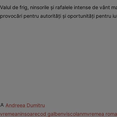
Valul de frig, ninsorile și rafalele intense de vânt
provocări pentru autorități și oportunități pentru iub
Andreea Dumitru
vremea
ninsoare
cod galben
viscol
anm
vremea roma