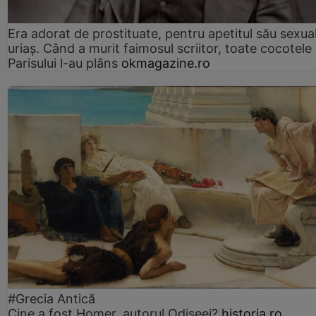
Era adorat de prostituate, pentru apetitul său sexua
uriaș. Când a murit faimosul scriitor, toate cocotele
Parisului l-au plâns
okmagazine.ro
#Grecia Antică
Cine a fost Homer, autorul Odiseei?
historia.ro