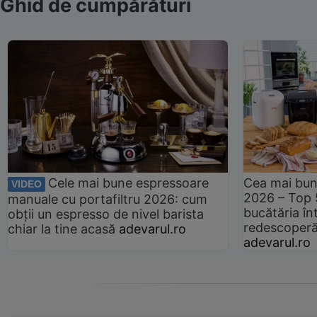
Ghid de cumpărături
Cele mai bune espressoare
Cea mai bun
VIDEO
2026 – Top 
manuale cu portafiltru 2026: cum
bucătăria înt
obții un espresso de nivel barista
redescoperă 
chiar la tine acasă
adevarul.ro
adevarul.ro