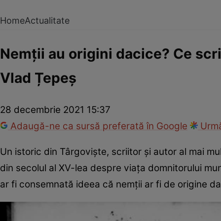
Home
Actualitate
Nemții au origini dacice? Ce scr
Vlad Țepeș
28 decembrie 2021 15:37
Adaugă-ne ca sursă preferată în Google
Urmă
Un istoric din Târgoviște, scriitor și autor al mai 
din secolul al XV-lea despre viaţa domnitorului mu
ar fi consemnată ideea că nemții ar fi de origine d