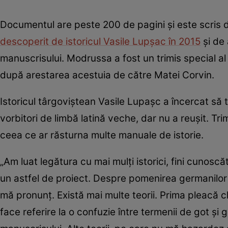
Documentul are peste 200 de pagini și este scris 
descoperit de istoricul Vasile Lupșac în 2015
și de 
manuscrisului. Modrussa a fost un trimis special al 
după arestarea acestuia de către Matei Corvin.
Istoricul târgoviștean Vasile Lupaşc a încercat să 
vorbitori de limbă latină veche, dar nu a reușit. Tr
ceea ce ar răsturna multe manuale de istorie.
„Am luat legătura cu mai mulţi istorici, fini cunoscăt
un astfel de proiect. Despre pomenirea germanilor î
mă pronunţ. Există mai multe teorii. Prima pleacă chi
face referire la o confuzie între termenii de got şi