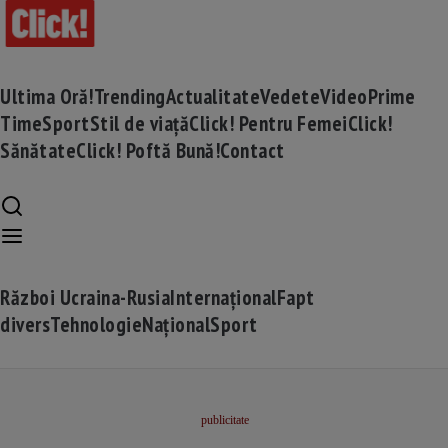
Ultima Oră!
Trending
Actualitate
Vedete
Video
Prime
Time
Sport
Stil de viață
Click! Pentru Femei
Click!
Sănătate
Click! Poftă Bună!
Contact
Război Ucraina-Rusia
Internațional
Fapt
divers
Tehnologie
Național
Sport