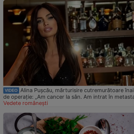
Alina Pușcău, mărturisire cutremurătoare îna
VIDEO
de operație: „Am cancer la sân. Am intrat în metast
Vedete românești