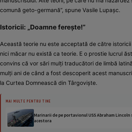
manuscrisului. Alte teorii, pe care nu mă hazardez 
comună geto-germană”, spune Vasile Lupaşc.
Istoricii: „Doamne ferește!”
Această teorie nu este acceptată de către istoric
nici măcar nu există ca teorie. E o prostie lucrul ă
convins că vor sări mulţi traducători de limbă lati
mulţi ani de când a fost descoperit acest manuscris ş
la Curtea Domnească din Târgovişte.
MAI MULTE PENTRU TINE
Marinarii de pe portavionul USS Abraham Lincoln su
acestora