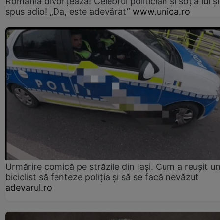
România divorțează! Celebrul politician și soția lui ș
spus adio! „Da, este adevărat”
www.unica.ro
Urmărire comică pe străzile din Iași. Cum a reușit u
biciclist să fenteze poliția și să se facă nevăzut
adevarul.ro