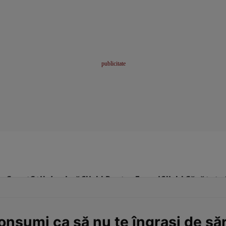
me
Sport
Stil de viață
Click! Pentru Femei
Click! Sănătate
onsumi ca să nu te îngrași de săr