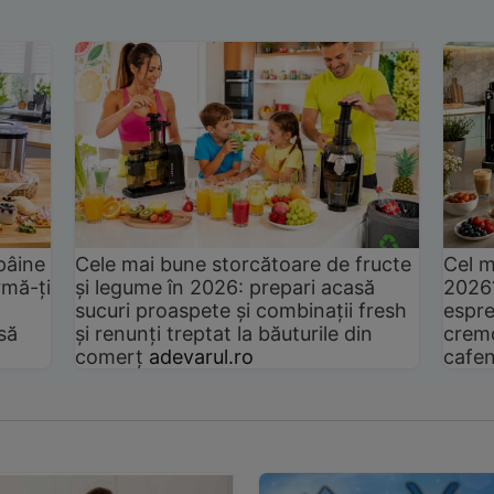
pâine
Cele mai bune storcătoare de fructe
Cel m
rmă-ți
și legume în 2026: prepari acasă
2026
sucuri proaspete și combinații fresh
espre
să
și renunți treptat la băuturile din
cremo
comerț
adevarul.ro
cafen