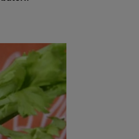
e
Psiho