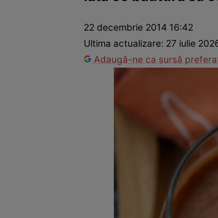
Prevenție și tratament
Remedii naturiste
Medicii răspu
22 decembrie 2014 16:42
Ultima actualizare:
27 iulie 202
Adaugă-ne ca sursă preferat