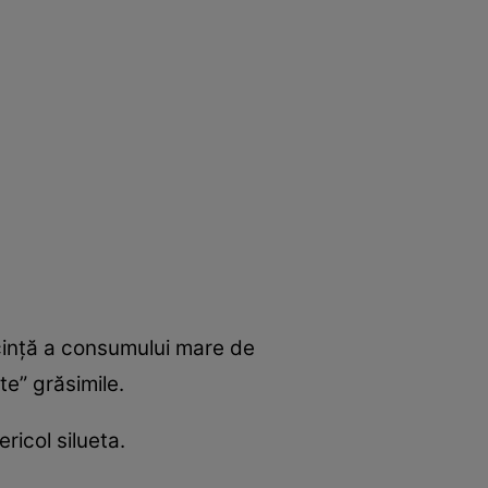
ecință a consumului mare de
te” grăsimile.
ricol silueta.