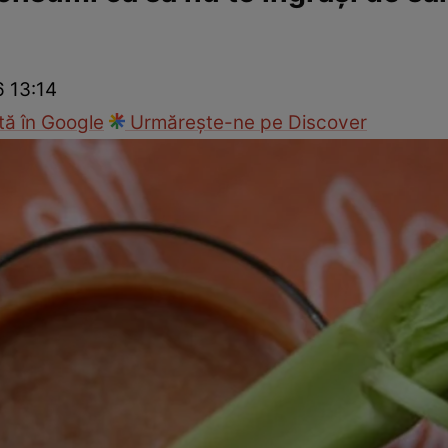
nd
Viața sexuală
Specialiști
Ce te doare?
Wellness
Famili
6 13:14
ă în Google
Urmărește-ne pe Discover