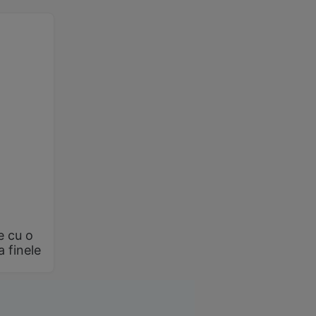
e cu o
a finele