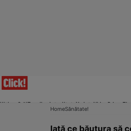
Ultima Oră!
Trending
Actualitate
Vedete
Video
Prime Ti
Home
Sănătate!
Iată ce băutura să c