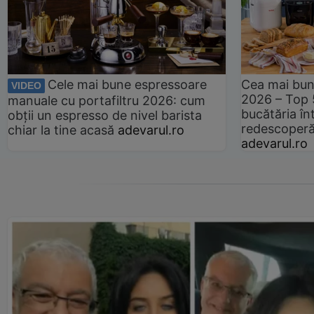
Cele mai bune espressoare
Cea mai bun
VIDEO
2026 – Top 
manuale cu portafiltru 2026: cum
bucătăria înt
obții un espresso de nivel barista
redescoperă 
chiar la tine acasă
adevarul.ro
adevarul.ro