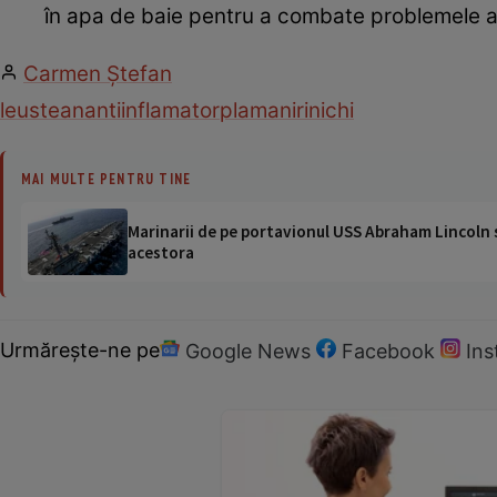
în apa de baie pentru a combate problemele ar
Carmen Ştefan
leustean
antiinflamator
plamani
rinichi
MAI MULTE PENTRU TINE
Marinarii de pe portavionul USS Abraham Lincoln su
acestora
Urmărește-ne pe
Google News
Facebook
In