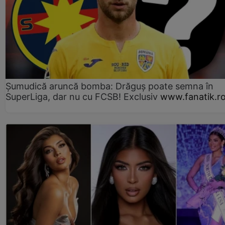
Șumudică aruncă bomba: Drăguș poate semna în
SuperLiga, dar nu cu FCSB! Exclusiv
www.fanatik.r