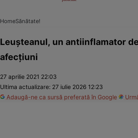
Home
Sănătate!
Leuşteanul, un antiinflamator d
afecțiuni
27 aprilie 2021 22:03
Ultima actualizare:
27 iulie 2026 12:23
Adaugă-ne ca sursă preferată în Google
Urmă