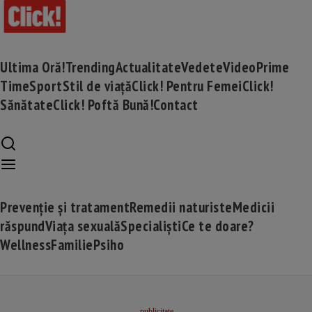
Ultima Oră!
Trending
Actualitate
Vedete
Video
Prime
Time
Sport
Stil de viață
Click! Pentru Femei
Click!
Sănătate
Click! Poftă Bună!
Contact
Prevenție și tratament
Remedii naturiste
Medicii
răspund
Viața sexuală
Specialiști
Ce te doare?
Wellness
Familie
Psiho