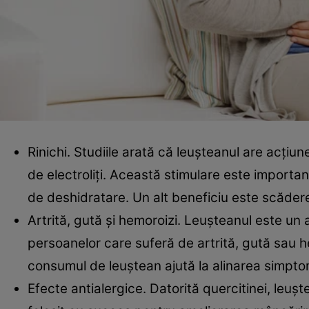
Rinichi. Studiile arată că leuşteanul are acţiu
de electroliţi. Această stimulare este importan
de deshidratare. Un alt beneficiu este scăderea
Artrită, gută şi hemoroizi. Leuşteanul este un 
persoanelor care suferă de artrită, gută sau he
consumul de leuştean ajută la alinarea simpto
Efecte antialergice. Datorită quercitinei, leuş