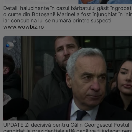
Detalii halucinante în cazul bărbatului găsit îngropat
o curte din Botoșani! Marinel a fost înjunghiat în ini
iar concubina lui se numără printre suspecți
www.wowbiz.ro
UPDATE Zi decisivă pentru Călin Georgescu! Fostul
candidat la prezidențiale află dacă va fi judecat pen