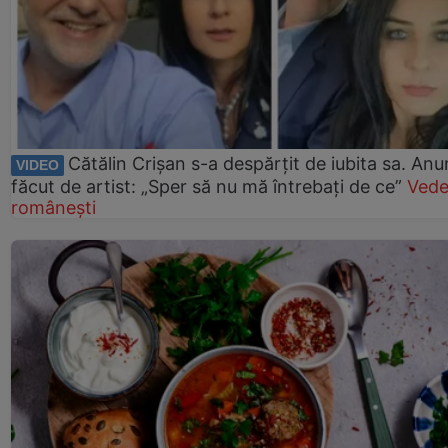
Cătălin Crișan s-a despărțit de iubita sa. Anu
VIDEO
făcut de artist: „Sper să nu mă întrebați de ce”
Vede
românești