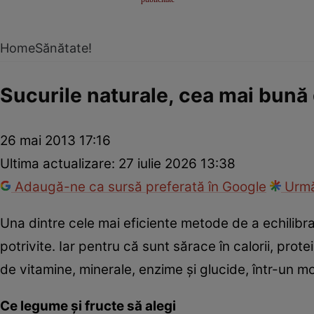
Home
Sănătate!
Sucurile naturale, cea mai bună 
26 mai 2013 17:16
Ultima actualizare:
27 iulie 2026 13:38
Adaugă-ne ca sursă preferată în Google
Urmă
Una dintre cele mai eficiente metode de a echilibra
potrivite. Iar pentru că sunt sărace în calorii, prot
de vitamine, minerale, enzime şi glucide, într-un mo
Ce legume şi fructe să alegi