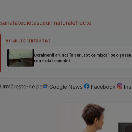
sanatate
dieta
sucuri naturale
fructe
MAI MULTE PENTRU TINE
Ucrainenii aruncă în aer „tot ce mișcă” pe o șose
controlat complet
Urmărește-ne pe
Google News
Facebook
In