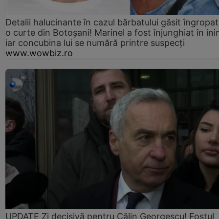
Detalii halucinante în cazul bărbatului găsit îngropat
o curte din Botoșani! Marinel a fost înjunghiat în ini
iar concubina lui se numără printre suspecți
www.wowbiz.ro
UPDATE Zi decisivă pentru Călin Georgescu! Fostul