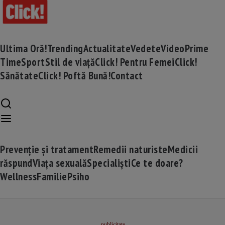
Ultima Oră!
Trending
Actualitate
Vedete
Video
Prime
Time
Sport
Stil de viață
Click! Pentru Femei
Click!
Sănătate
Click! Poftă Bună!
Contact
Prevenție și tratament
Remedii naturiste
Medicii
răspund
Viața sexuală
Specialiști
Ce te doare?
Wellness
Familie
Psiho