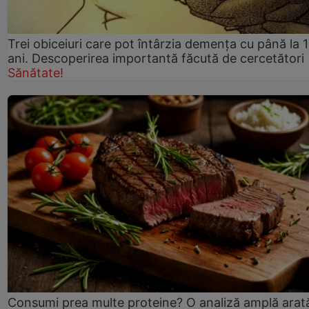
Trei obiceiuri care pot întârzia demența cu până la 
ani. Descoperirea importantă făcută de cercetători
Sănătate!
Consumi prea multe proteine? O analiză amplă arat