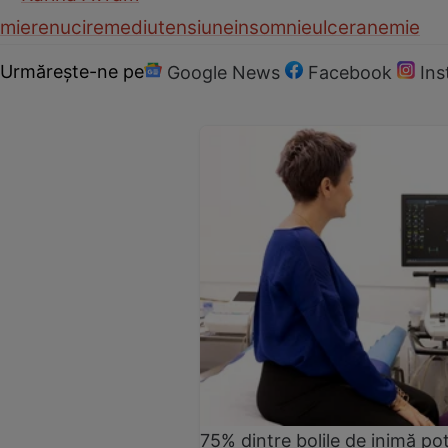
miere
nuci
remediu
tensiune
insomnie
ulcer
anemie
Urmărește-ne pe
Google News
Facebook
In
75% dintre bolile de inimă pot