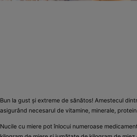
Bun la gust şi extreme de sănătos! Amestecul dint
asigurând necesarul de vitamine, minerale, proteine
Nucile cu miere pot înlocui numeroase medicamente
kilogram de miere şi jumătate de kilogram de miez 