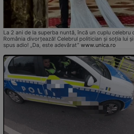
La 2 ani de la superba nuntă, încă un cuplu celebru 
România divorțează! Celebrul politician și soția lui ș
spus adio! „Da, este adevărat”
www.unica.ro