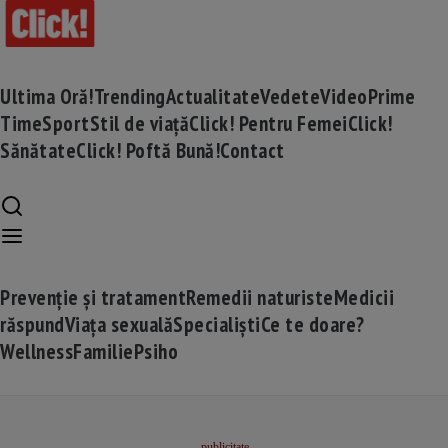
Ultima Oră!
Trending
Actualitate
Vedete
Video
Prime
Time
Sport
Stil de viață
Click! Pentru Femei
Click!
Sănătate
Click! Poftă Bună!
Contact
Prevenție și tratament
Remedii naturiste
Medicii
răspund
Viața sexuală
Specialiști
Ce te doare?
Wellness
Familie
Psiho