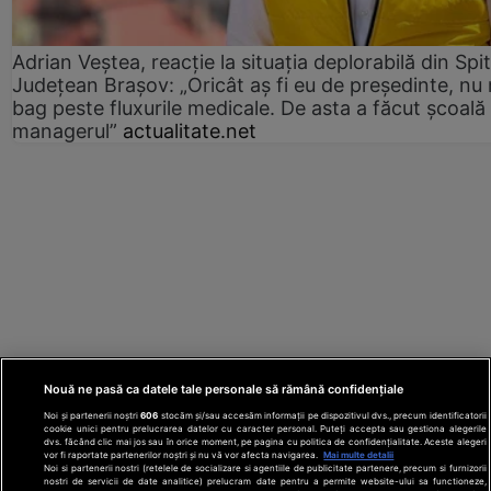
Adrian Veștea, reacție la situația deplorabilă din Spit
Județean Brașov: „Oricât aș fi eu de președinte, nu
bag peste fluxurile medicale. De asta a făcut școală
managerul”
actualitate.net
Nouă ne pasă ca datele tale personale să rămână confidențiale
Noi și partenerii noștri
606
stocăm și/sau accesăm informații pe dispozitivul dvs., precum identificatorii
cookie unici pentru prelucrarea datelor cu caracter personal. Puteți accepta sau gestiona alegerile
dvs. făcând clic mai jos sau în orice moment, pe pagina cu politica de confidențialitate. Aceste alegeri
vor fi raportate partenerilor noștri și nu vă vor afecta navigarea.
Mai multe detalii
Noi si partenerii nostri (retelele de socializare si agentiile de publicitate partenere, precum si furnizorii
nostri de servicii de date analitice) prelucram date pentru a permite website-ului sa functioneze,