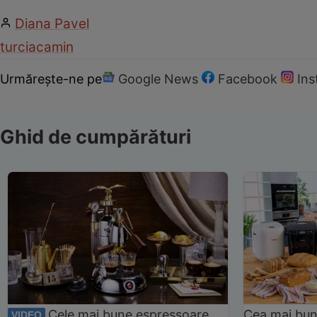
Diana Pavel
turcia
camin
Urmărește-ne pe
Google News
Facebook
In
Ghid de cumpărături
Cele mai bune espressoare
Cea mai bun
VIDEO