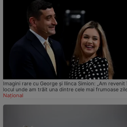
Imagini rare cu George și Ilinca Simion: „Am revenit 
locul unde am trăit una dintre cele mai frumoase zil
Național