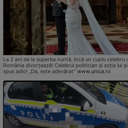
La 2 ani de la superba nuntă, încă un cuplu celebru 
România divorțează! Celebrul politician și soția lui ș
spus adio! „Da, este adevărat”
www.unica.ro