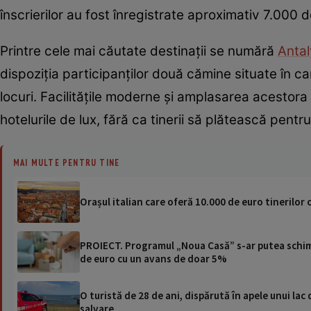
înscrierilor au fost înregistrate aproximativ 7.000 d
Printre cele mai căutate destinații se numără
Anta
dispoziția participanților două cămine situate în c
locuri. Facilitățile moderne și amplasarea acestor
hotelurile de lux, fără ca tinerii să plătească pentr
MAI MULTE PENTRU TINE
Orașul italian care oferă 10.000 de euro tinerilor 
PROIECT. Programul „Noua Casă” s-ar putea schimba
de euro cu un avans de doar 5%
O turistă de 28 de ani, dispărută în apele unui lac 
salvare