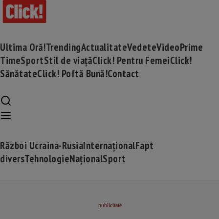
Ultima Oră!
Trending
Actualitate
Vedete
Video
Prime
Time
Sport
Stil de viață
Click! Pentru Femei
Click!
Sănătate
Click! Poftă Bună!
Contact
Război Ucraina-Rusia
Internațional
Fapt
divers
Tehnologie
Național
Sport