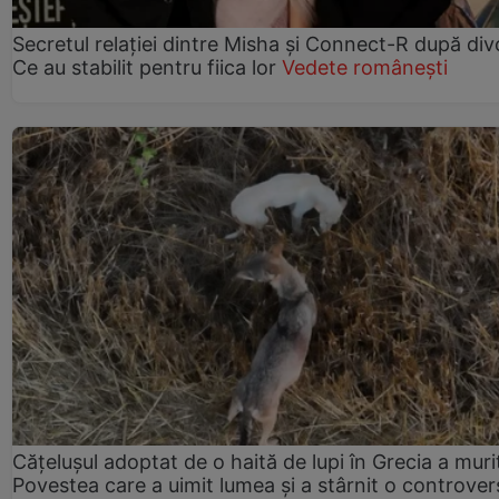
Secretul relației dintre Misha și Connect-R după div
Ce au stabilit pentru fiica lor
Vedete românești
Cățelușul adoptat de o haită de lupi în Grecia a muri
Povestea care a uimit lumea și a stârnit o controver