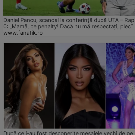
Daniel Pancu, scandal la conferință după UTA – Rap
0: „Mamă, ce penalty! Dacă nu mă respectați, plec”
www.fanatik.ro
După ce i-au fost descoperite mesajele vechi de pe