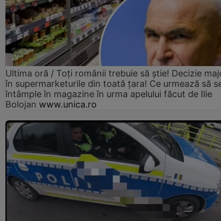
Ultima oră / Toți românii trebuie să știe! Decizie maj
în supermarketurile din toată țara! Ce urmează să s
întâmple în magazine în urma apelului făcut de Ilie
Bolojan
www.unica.ro