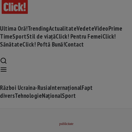
Ultima Oră!
Trending
Actualitate
Vedete
Video
Prime
Time
Sport
Stil de viață
Click! Pentru Femei
Click!
Sănătate
Click! Poftă Bună!
Contact
Război Ucraina-Rusia
Internațional
Fapt
divers
Tehnologie
Național
Sport