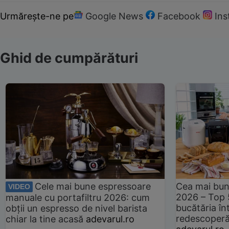
Urmărește-ne pe
Google News
Facebook
In
Ghid de cumpărături
Cele mai bune espressoare
Cea mai bun
VIDEO
2026 – Top 
manuale cu portafiltru 2026: cum
bucătăria înt
obții un espresso de nivel barista
redescoperă 
chiar la tine acasă
adevarul.ro