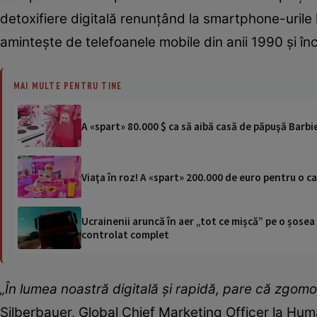
detoxifiere digitală renunțând la smartphone-urile l
amintește de telefoanele mobile din anii 1990 și în
MAI MULTE PENTRU TINE
A «spart» 80.000 $ ca să aibă casă de păpuşă Barbi
Viaţa în roz! A «spart» 200.000 de euro pentru o ca
Ucrainenii aruncă în aer „tot ce mișcă” pe o șose
controlat complet
„În lumea noastră digitală și rapidă, pare că zgomot
Silberbauer, Global Chief Marketing Officer la Hum