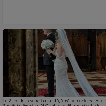
La 2 ani de la superba nuntă, încă un cuplu celebru 
România divorțează! Celebrul politician și soția lui ș