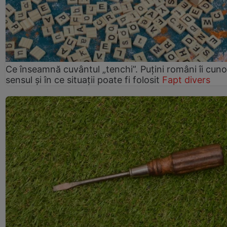
Ce înseamnă cuvântul „tenchi”. Puțini români îi cun
sensul și în ce situații poate fi folosit
Fapt divers