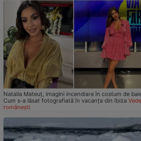
Natalia Mateuț, imagini incendiare în costum de bai
Cum s-a lăsat fotografiată în vacanța din Ibiza
Vede
românești