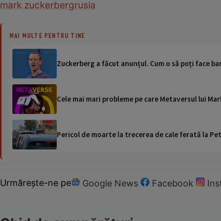
mark zuckerberg
rusia
MAI MULTE PENTRU TINE
Zuckerberg a făcut anunțul. Cum o să poți face ba
Cele mai mari probleme pe care Metaversul lui Mar
Pericol de moarte la trecerea de cale ferată la Pet
Urmărește-ne pe
Google News
Facebook
In