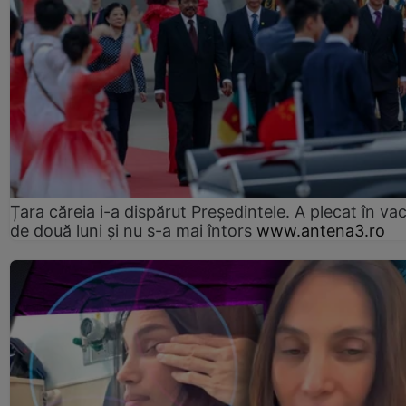
Țara căreia i-a dispărut Președintele. A plecat în va
de două luni și nu s-a mai întors
www.antena3.ro