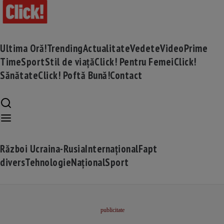
Ultima Oră!
Trending
Actualitate
Vedete
Video
Prime
Time
Sport
Stil de viață
Click! Pentru Femei
Click!
Sănătate
Click! Poftă Bună!
Contact
Război Ucraina-Rusia
Internațional
Fapt
divers
Tehnologie
Național
Sport