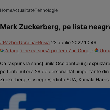
Home
Actualitate
Tehnologie
Mark Zuckerberg, pe lista neagr
#Război Ucraina-Rusia
22 aprilie 2022 10:49
Adaugă-ne ca sursă preferată în Google
Urmă
Ca răspuns la sancțiunile Occidentului și expulzarea
pe teritoriul ei a 29 de personalități importante d
Zuckerberg, și vicepreședinta SUA, Kamala Harris.