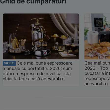
Ghid de cumpărături
Cele mai bune espressoare
Cea mai bun
VIDEO
2026 – Top 
manuale cu portafiltru 2026: cum
bucătăria înt
obții un espresso de nivel barista
redescoperă 
chiar la tine acasă
adevarul.ro
adevarul.ro