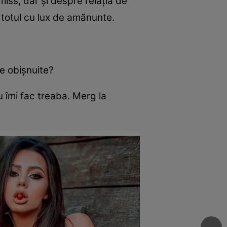
iss, dar și despre relația de
 totul cu lux de amănunte.
te obișnuite?
u îmi fac treaba. Merg la