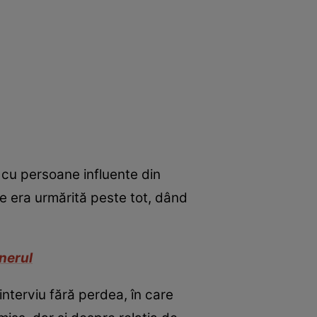
t cu persoane influente din
re era urmărită peste tot, dând
gnerul
interviu fără perdea, în care