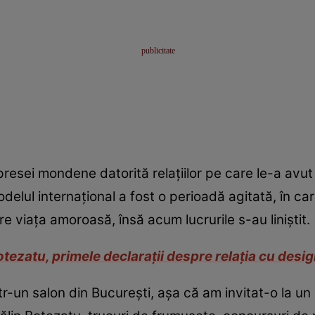
l presei mondene datorită relațiilor pe care le-a avu
elul internațional a fost o perioadă agitată, în ca
re viața amoroasă, însă acum lucrurile s-au liniștit.
tezatu, primele declarații despre relația cu desi
tr-un salon din București, așa că am invitat-o la un 