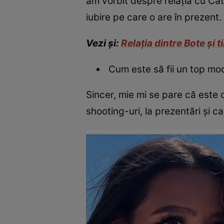
am vorbit despre relația cu Căt
iubire pe care o are în prezent
Vezi și:
Relația dintre Bote și t
Cum este să fii un top mod
Sincer, mie mi se pare că este o
shooting-uri, la prezentări și c