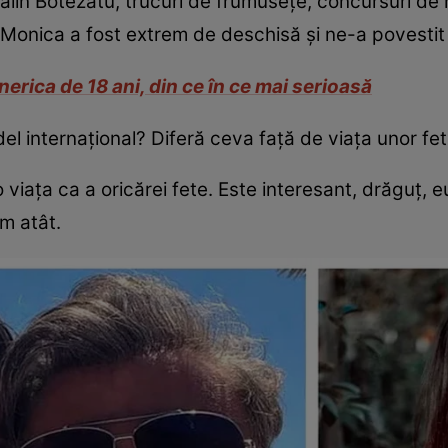
ălin Botezatu, trucuri de frumusețe, concursuri de m
. Monica a fost extrem de deschisă și ne-a povestit
inerica de 18 ani, din ce în ce mai serioasă
el internațional? Diferă ceva față de viața unor fe
 viața ca a oricărei fete. Este interesant, drăguț, e
am atât.