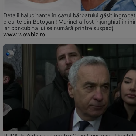
Detalii halucinante în cazul bărbatului găsit îngropat
o curte din Botoșani! Marinel a fost înjunghiat în ini
iar concubina lui se numără printre suspecți
www.wowbiz.ro
UPDATE Zi decisivă pentru Călin Georgescu! Fostul