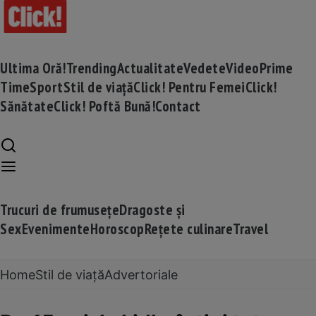
Ultima Oră!
Trending
Actualitate
Vedete
Video
Prime
Time
Sport
Stil de viață
Click! Pentru Femei
Click!
Sănătate
Click! Poftă Bună!
Contact
Trucuri de frumusețe
Dragoste și
Sex
Evenimente
Horoscop
Rețete culinare
Travel
Home
Stil de viață
Advertoriale