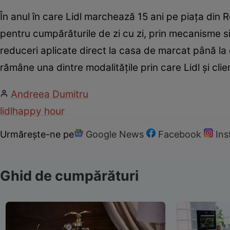
În anul în care Lidl marchează 15 ani pe piața din 
pentru cumpărăturile de zi cu zi, prin mecanisme s
reduceri aplicate direct la casa de marcat până la
rămâne una dintre modalitățile prin care Lidl și cl
Andreea Dumitru
lidl
happy hour
Urmărește-ne pe
Google News
Facebook
In
Ghid de cumpărături