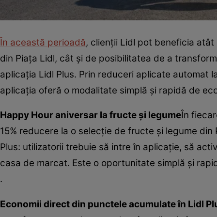
În această perioadă
, clienții Lidl pot beneficia a
din Piața Lidl, cât și de posibilitatea de a transfo
aplicația Lidl Plus. Prin reduceri aplicate automat
aplicația oferă o modalitate simplă și rapidă de ec
Happy Hour aniversar la fructe și legume
În fiecar
15% reducere la o selecție de fructe și legume din Pi
Plus: utilizatorii trebuie să intre în aplicație, să 
casa de marcat. Este o oportunitate simplă și rapid
.
Economii direct din punctele acumulate în Lidl Pl