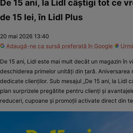
De 15 ani, la Lidl câștigi tot ce
de 15 lei, în Lidl Plus
20 mai 2026 13:40
Adaugă-ne ca sursă preferată în Google
Urmă
De 15 ani, Lidl este mai mult decât un magazin în vie
deschiderea primelor unități din țară. Aniversarea r
dedicate clienților. Sub mesajul „De 15 ani, la Lidl câ
plan surprizele pregătite pentru clienți și avantajel
reduceri, cupoane și promoții activate direct din te