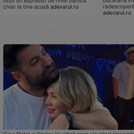
bucătăria înt
obții un espresso de nivel barista
redescoperă 
chiar la tine acasă
adevarul.ro
adevarul.ro