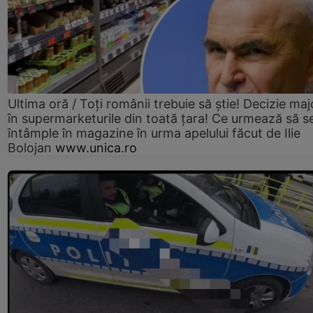
Ultima oră / Toți românii trebuie să știe! Decizie maj
în supermarketurile din toată țara! Ce urmează să s
întâmple în magazine în urma apelului făcut de Ilie
Bolojan
www.unica.ro