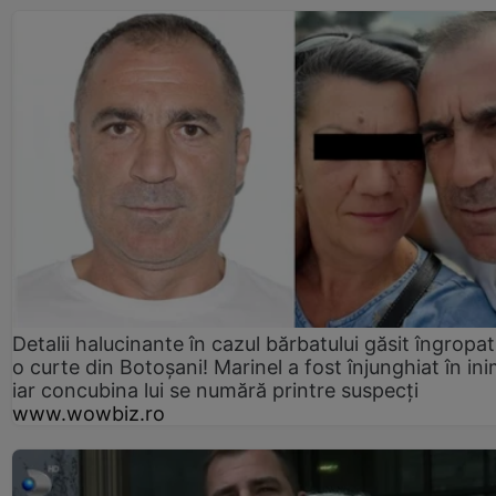
Detalii halucinante în cazul bărbatului găsit îngropat
o curte din Botoșani! Marinel a fost înjunghiat în ini
iar concubina lui se numără printre suspecți
www.wowbiz.ro