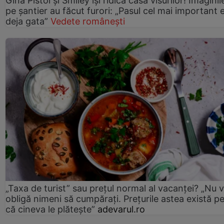
Gina Pistol și Smiley își ridică casa visurilor! Imaginil
pe șantier au făcut furori: „Pasul cel mai important 
deja gata”
Vedete românești
„Taxa de turist” sau prețul normal al vacanței? „Nu 
obligă nimeni să cumpărați. Prețurile astea există p
că cineva le plătește”
adevarul.ro