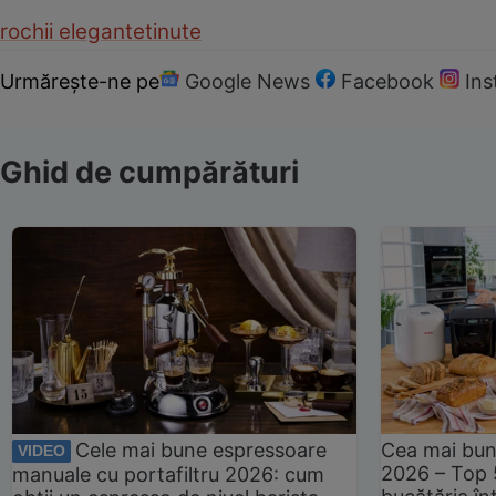
rochii elegante
tinute
Urmărește-ne pe
Google News
Facebook
In
Ghid de cumpărături
Cele mai bune espressoare
Cea mai bun
VIDEO
2026 – Top 
manuale cu portafiltru 2026: cum