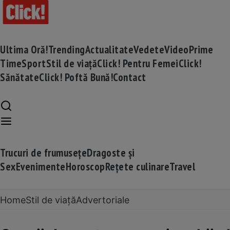
Ultima Oră!
Trending
Actualitate
Vedete
Video
Prime
Time
Sport
Stil de viață
Click! Pentru Femei
Click!
Sănătate
Click! Poftă Bună!
Contact
Trucuri de frumusețe
Dragoste și
Sex
Evenimente
Horoscop
Rețete culinare
Travel
Home
Stil de viață
Advertoriale