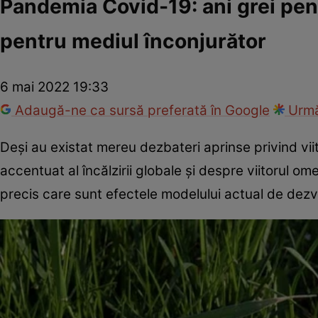
Pandemia Covid-19: ani grei pen
pentru mediul înconjurător
6 mai 2022 19:33
Adaugă-ne ca sursă preferată în Google
Urmă
Deși au existat mereu dezbateri aprinse privind viit
accentuat al încălzirii globale și despre viitorul om
precis care sunt efectele modelului actual de dezv