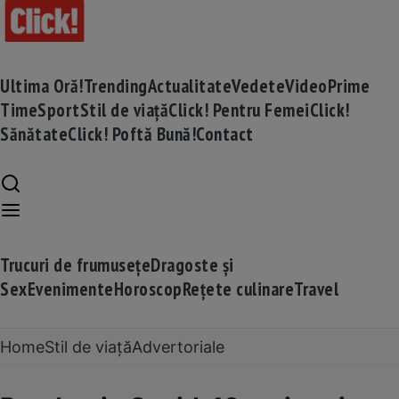
Ultima Oră!
Trending
Actualitate
Vedete
Video
Prime
Time
Sport
Stil de viață
Click! Pentru Femei
Click!
Sănătate
Click! Poftă Bună!
Contact
Trucuri de frumusețe
Dragoste și
Sex
Evenimente
Horoscop
Rețete culinare
Travel
Home
Stil de viață
Advertoriale