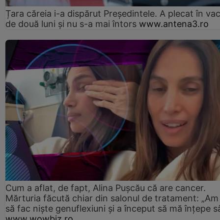
Țara căreia i-a dispărut Președintele. A plecat în va
de două luni și nu s-a mai întors
www.antena3.ro
Cum a aflat, de fapt, Alina Pușcău că are cancer.
Mărturia făcută chiar din salonul de tratament: „Am
să fac niște genuflexiuni și a început să mă înțepe s
www.wowbiz.ro