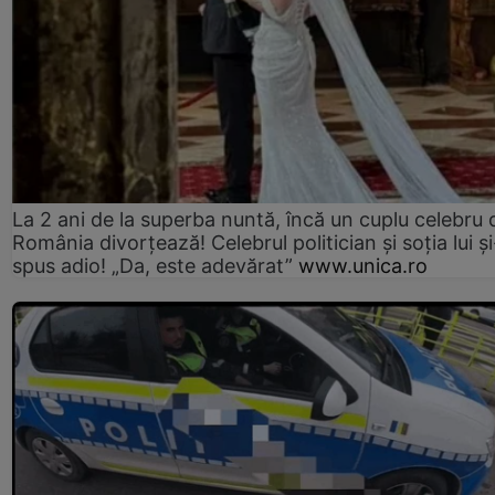
La 2 ani de la superba nuntă, încă un cuplu celebru 
România divorțează! Celebrul politician și soția lui ș
spus adio! „Da, este adevărat”
www.unica.ro